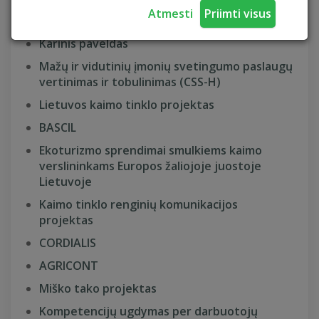
Atmesti
Priimti visus
WaterWays
Karinis paveldas
Mažų ir vidutinių įmonių svetingumo paslaugų
vertinimas ir tobulinimas (CSS-H)
Lietuvos kaimo tinklo projektas
BASCIL
Ekoturizmo sprendimai smulkiems kaimo
verslininkams Europos žaliojoje juostoje
Lietuvoje
Kaimo tinklo renginių komunikacijos
projektas
CORDIALIS
AGRICONT
Miško tako projektas
Kompetencijų ugdymas per darbuotojų