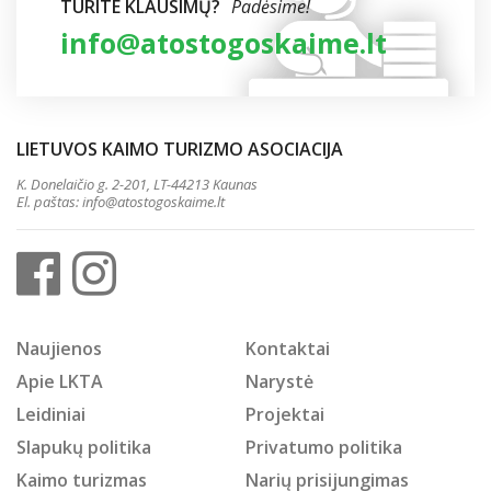
TURITE KLAUSIMŲ?
Padėsime!
info@atostogoskaime.lt
LIETUVOS KAIMO TURIZMO ASOCIACIJA
K. Donelaičio g. 2-201, LT-44213 Kaunas
El. paštas:
info@atostogoskaime.lt
Naujienos
Kontaktai
Apie LKTA
Narystė
Leidiniai
Projektai
Slapukų politika
Privatumo politika
Kaimo turizmas
Narių prisijungimas