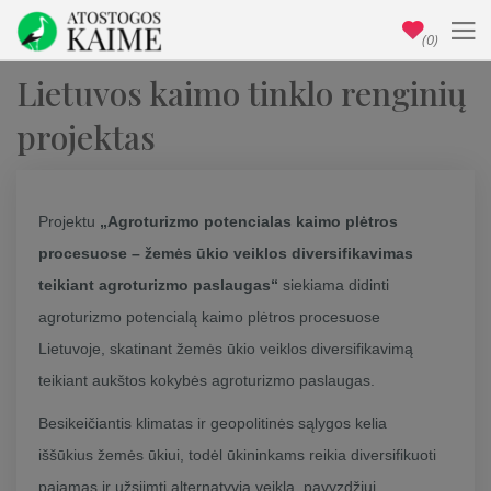
(0)
Lietuvos kaimo tinklo renginių
projektas
Projektu
„
Agroturizmo potencialas kaimo plėtros
procesuose – žemės ūkio veiklos diversifikavimas
teikiant agroturizmo paslaugas“
siekiama didinti
agroturizmo potencialą kaimo plėtros procesuose
Lietuvoje, skatinant žemės ūkio veiklos diversifikavimą
teikiant aukštos kokybės agroturizmo paslaugas.
Besikeičiantis klimatas ir geopolitinės sąlygos kelia
iššūkius žemės ūkiui, todėl ūkininkams reikia diversifikuoti
pajamas ir užsiimti alternatyvia veikla, pavyzdžiui,