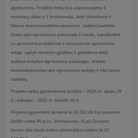
agroturizmu. Projekto metu bus organizuojama 5
seminarų ciklas ir 1 konferencija, skirti ūkininkams ir
kitiems suinteresuotiems asmenims, siekiant padidinti
žinias apie agroturizmo potencialą ir naudą, supažindinti
su gerosiomis praktikomis ir inovacijomis agroturizmo
srityje, ugdyti verslumo įgūdžius ir gebėjimus teikti
aukštos kokybės agroturizmo paslaugas, skatinti
bendradarbiavimą tarp agroturizmo sodybų ir kitų kaimo
subjektų.
Projekto veiklų įgyvendinimo pradžia – 2024 m. spalio 29
d., pabaiga – 2025 m. birželio 30 d.
Projektui įgyvendinti skiriama iki 18 342,00 Eur paramos
dydžio suma 90 proc. intensyvumu. Iš jos Europos
žemės ūkio fondo kaimo plėtrai lėšos sudaro iki 15