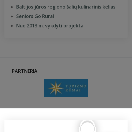
Baltijos jūros regiono šalių kulinarinis kelias
Seniors Go Rural
Nuo 2013 m. vykdyti projektai
PARTNERIAI