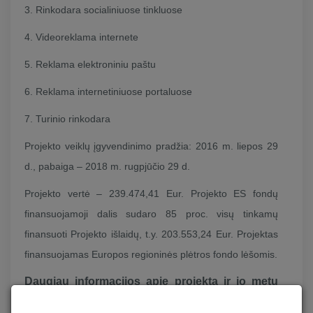
3. Rinkodara socialiniuose tinkluose
4. Videoreklama internete
5. Reklama elektroniniu paštu
6. Reklama internetiniuose portaluose
7. Turinio rinkodara
Projekto veiklų įgyvendinimo pradžia: 2016 m. liepos 29
d., pabaiga – 2018 m. rugpjūčio 29 d.
Projekto vertė – 239.474,41 Eur. Projekto ES fondų
finansuojamoji dalis sudaro 85 proc. visų tinkamų
finansuoti Projekto išlaidų, t.y. 203.553,24 Eur. Projektas
finansuojamas Europos regioninės plėtros fondo lėšomis.
Daugiau informacijos apie projektą ir jo metu
įvykdytas veiklas galite rasti