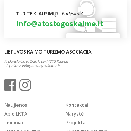
TURITE KLAUSIMŲ?
Padėsime!
info@atostogoskaime.lt
LIETUVOS KAIMO TURIZMO ASOCIACIJA
K. Donelaičio g. 2-201, LT-44213 Kaunas
El. paštas:
info@atostogoskaime.lt
Naujienos
Kontaktai
Apie LKTA
Narystė
Leidiniai
Projektai