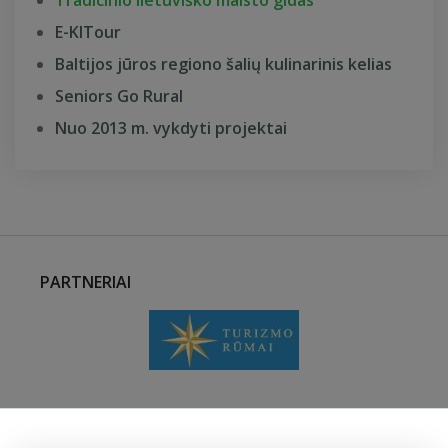
Tradicinio lietuviško maisto gidas
E-KITour
Baltijos jūros regiono šalių kulinarinis kelias
Seniors Go Rural
Nuo 2013 m. vykdyti projektai
PARTNERIAI