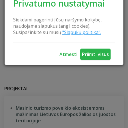
Privatumo nustatymai
www.skoniukelias.lt
Siekdami pagerinti Jūsų naršymo kokybę,
naudojame slapukus (angl. cookies).
Susipažinkite su mūsų
"Slapukų politika".
Atmesti
Priimti visus
PROJEKTAI
Masinio turizmo poveikio ekosistemoms
mažinimas Lietuvos Europos žaliosios juostos
teritorijoje