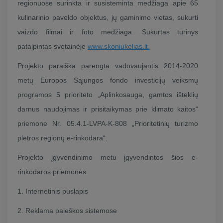
regionuose surinkta ir susisteminta medžiaga apie 65
kulinarinio paveldo objektus, jų gaminimo vietas, sukurti
vaizdo filmai ir foto medžiaga. Sukurtas turinys
patalpintas svetainėje
www.skoniukelias.lt.
Projekto paraiška parengta vadovaujantis 2014-2020
metų Europos Sąjungos fondo investicijų veiksmų
programos 5 prioriteto „Aplinkosauga, gamtos išteklių
darnus naudojimas ir prisitaikymas prie klimato kaitos“
priemone Nr. 05.4.1-LVPA-K-808 „Prioritetinių turizmo
plėtros regionų e-rinkodara“.
Projekto įgyvendinimo metu įgyvendintos šios e-
rinkodaros priemonės:
1. Internetinis puslapis
2. Reklama paieškos sistemose