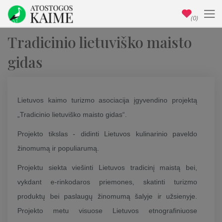
(0)
Tradicinio lietuviško maisto
gidas
Lietuvos kaimo turizmo asociacija įgyvendino projektą
„Tradicinio lietuviško maisto gidas“.
Projekto tikslas - didinti Lietuvos kulinarinio paveldo
žinomumą ir populiarumą.
Projektu siekta viešinti Lietuvos tradicinį maistą bei,
vykdant e-rinkodaros priemones, skatinti turizmo
produktų bei paslaugų žinomumą šalyje ir užsienyje.
Projekto metu visuose Lietuvos etnografiniuose