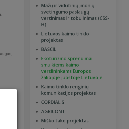
Mažų ir vidutinių įmonių
svetingumo paslaugų
i.
vertinimas ir tobulinimas (CSS-
H)
Lietuvos kaimo tinklo
projektas
BASCIL
laugas,
Ekoturizmo sprendimai
smulkiems kaimo
verslininkams Europos
žaliojoje juostoje Lietuvoje
Kaimo tinklo renginių
komunikacijos projektas
ieinama
CORDIALIS
AGRICONT
Miško tako projektas
a bei