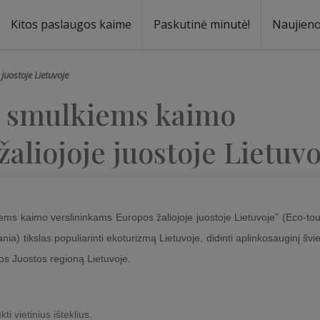
Kitos paslaugos kaime
Paskutinė minutė!
Naujien
uostoje Lietuvoje
i smulkiems kaimo
aliojoje juostoje Lietuvo
ms kaimo verslininkams Europos žaliojoje juostoje Lietuvoje” (Eco-to
ia) tikslas populiarinti ekoturizmą Lietuvoje, didinti aplinkosauginį švi
os Juostos regioną Lietuvoje.
ti vietinius išteklius.