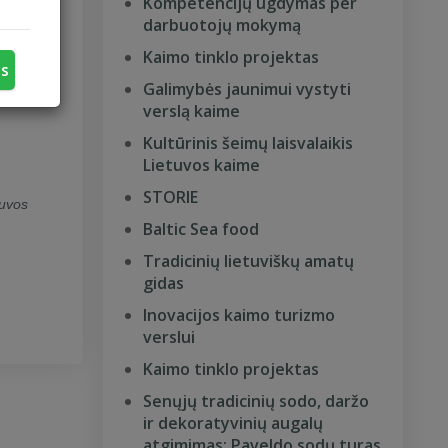
Kompetencijų ugdymas per
darbuotojų mokymą
Kaimo tinklo projektas
us
Galimybės jaunimui vystyti
verslą kaime
Kultūrinis šeimų laisvalaikis
Lietuvos kaime
STORIE
tuvos
Baltic Sea food
Tradicinių lietuviškų amatų
gidas
Inovacijos kaimo turizmo
verslui
Kaimo tinklo projektas
Senųjų tradicinių sodo, daržo
ir dekoratyvinių augalų
atgimimas: Paveldo sodų turas