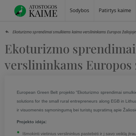
Sodybos
Patirtys kaime
Ekoturizmo sprendimai smulkiems kaimo verslininkams Europos žaliojoje j
Ekoturizmo sprendima
verslininkams Europos ž
European Green Belt projekto “Ekoturizmo sprendimai smulkie
solutions for the small rural entrepreneurs along EGB in Lithuan
ir visuomenės sąmoningumą bei turistų supratimą apie Žaliosi
Projekto idėja:
Išmokinti vietinius verslininkus pastebėti ir į savo veiklą įtrauk