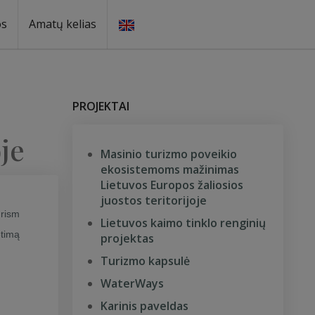
os
Amatų kelias
PROJEKTAI
je
Masinio turizmo poveikio
ekosistemoms mažinimas
Lietuvos Europos žaliosios
juostos teritorijoje
urism
Lietuvos kaimo tinklo renginių
etimą
projektas
Turizmo kapsulė
WaterWays
Karinis paveldas