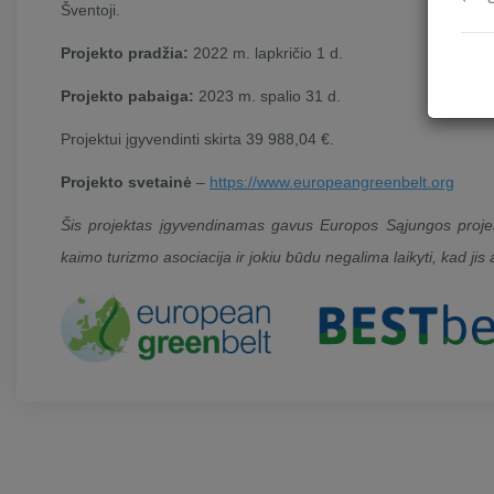
Šventoji.
Projekto pradžia:
2022 m. lapkričio 1 d.
Projekto pabaiga:
2023 m. spalio 31 d.
Projektui įgyvendinti skirta 39 988,04 €.
Projekto svetainė
–
https://www.europeangreenbelt.org
Šis projektas įgyvendinamas gavus Europos Sąjungos projekt
kaimo turizmo asociacija ir jokiu būdu negalima laikyti, kad jis