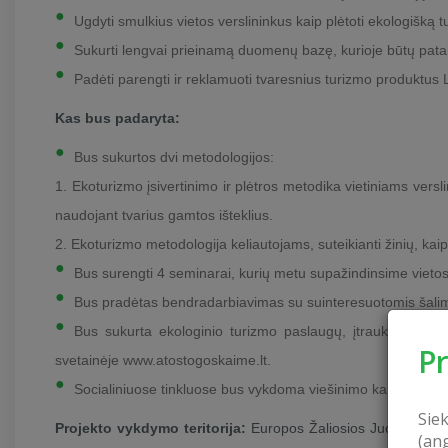
Ugdyti smulkius vietos verslininkus kaip plėtoti ekologišką t
Sukurti lengvai prieinamą duomenų bazę, kurioje būtų patalpi
Padėti parengti ir reklamuoti tvaresnius turizmo produktus L
Kas bus padaryta:
Bus sukurtos dvi metodologijos:
1. Ekoturizmo įsivertinimo ir plėtros metodika vietiniams versl
naudojant tvarius gamtos išteklius.
2. Ekoturizmo metodologija keliautojams, suteikianti žinių, kaip k
Bus surengti 4 seminarai, kurių metu supažindinsime vietos 
Bus pradėtas bendradarbiavimas su suinteresuotomis šalimis
Bus sukurta ekologinio turizmo paslaugų, įtraukiant gam
P
svetainėje www.atostogoskaime.lt.
Socialiniuose tinkluose bus vykdoma viešinimo kampanija, ski
Sie
Projekto vykdymo teritorija:
Europos Žaliosios Juostos terit
(an