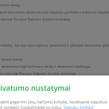
urizmo verslą.
nti ekoturizmo verslai bei juos supantys gamtiniai ir kultūriniai objekta
ietuvoje Europos Žaliosios Juostos teritorijoje.
ininkams, kuri bus tarsi vadovas įsivertinant ir plėtojant ekoturizmo pas
eliauti tvariai.
verslininkus kaip kurti tvarų verslą ir ekoturizmo paslaugas.
 Lietuvoje Europos Žaliosios Juostos teritorijoje.
tos ir kultūros objektus, duomenų bazė, kuri bus laisvai visiems pr
rivatumo nustatymai
rta populiarinti Žaliąją juostą kaip tikslinį darnaus turizmo regioną.
kdami pagerinti Jūsų naršymo kokybę, naudojame slapukus
orija Lietuvoje – Šilutės rajonas, Klaipėdos miestas ir rajonas, Palang
gl. cookies). Susipažinkite su mūsų
"Slapukų politika".