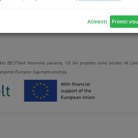
Atmesti
Priimti vis
o BESTbelt finansinę paramą. Už šio projekto turinį atsako tik Lie
 atspindi Europos Sąjungos poziciją.