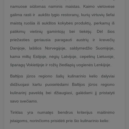
namuose siūlomas naminis maistas. Kaimo vietovėse
galima rasti ir aukšto lygio restoranų, kurių virtuvių šefai
maistą ruošia iš aukštos kokybės produktų, perkamų iš
patikimų vietinių gamintojų bei tiekėjų. Dėl šios
priežasties geriausia paragauti austrių ir krevečių
Danijoje, lašišos Norvegijoje, saldymedžio Suomijoje,
kama miltų Estijoje, nėgių Latvijoje, cepelinų Lietuvoje,
šparagų Vokietijoje ir rožių žiedlapių uogienės Lenkijoje.
Baltijos jūros regiono šalių kulinarinio kelio dalyviai
didžiuojasi kartu puoselėdami Baltijos jūros regiono
kulinarinį paveldą bei džiaugiasi, galėdami jį pristatyti
savo svečiams.
Tinklas yra numatęs bendrus kriterijus maitinimo
įstaigoms, norinčioms prisidėti prie šio kulinarinio kelio: