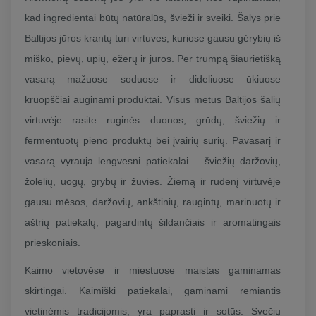
kad ingredientai būtų natūralūs, švieži ir sveiki. Šalys prie
Baltijos jūros krantų turi virtuves, kuriose gausu gėrybių iš
miško, pievų, upių, ežerų ir jūros. Per trumpą šiaurietišką
vasarą mažuose soduose ir dideliuose ūkiuose
kruopščiai auginami produktai. Visus metus Baltijos šalių
virtuvėje rasite ruginės duonos, grūdų, šviežių ir
fermentuotų pieno produktų bei įvairių sūrių. Pavasarį ir
vasarą vyrauja lengvesni patiekalai – šviežių daržovių,
žolelių, uogų, grybų ir žuvies. Žiemą ir rudenį virtuvėje
gausu mėsos, daržovių, ankštinių, raugintų, marinuotų ir
aštrių patiekalų, pagardintų šildančiais ir aromatingais
prieskoniais.
Kaimo vietovėse ir miestuose maistas gaminamas
skirtingai. Kaimiški patiekalai, gaminami remiantis
vietinėmis tradicijomis, yra paprasti ir sotūs. Svečių