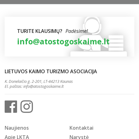
TURITE KLAUSIMŲ?
Padėsime!
info@atostogoskaime.lt
LIETUVOS KAIMO TURIZMO ASOCIACIJA
K. Donelaičio g. 2-201, LT-44213 Kaunas
El. paštas:
info@atostogoskaime.lt
Naujienos
Kontaktai
Apie LKTA
Narystė