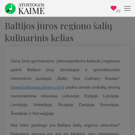
(0)
Baltijos jūros regiono šalių
kulinarinis kelias
Gera žinia gurmanams, planuojantiems keliauti į regionus
aplink Baltijos jūrą: žemėlapis ir specializuotas
internetinis puslapis „Baltic Sea Culinary Routes”
(
www.balticseaculinary.com
) padės atrasti unikalių skonių
nacionalinėse virtuvėse Lietuvoje, Estijoje, Latvijoje,
Lenkijoje, Vokietijoje, Rusijoje. Danijoje, Suomijoje,
Švedijoje ir Norvegijoje.
Kas tokio ypatingo yra Baltijos šalių regiono virtuvėse?
Kiekvieną sezoną jos yra vis kitokios, nes rūpinamasi,