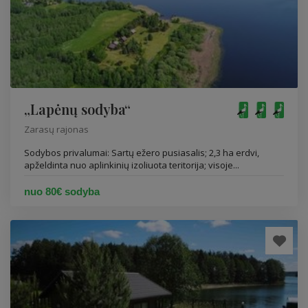
„Lapėnų sodyba“
Zarasų rajonas
Sodybos privalumai: Sartų ežero pusiasalis; 2,3 ha erdvi,
apželdinta nuo aplinkinių izoliuota teritorija; visoje...
nuo 80€ sodyba