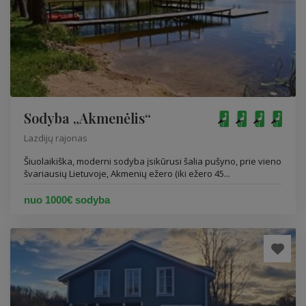
Sodyba „Akmenėlis“
Lazdijų rajonas
Šiuolaikiška, moderni sodyba įsikūrusi šalia pušyno, prie vieno
švariausių Lietuvoje, Akmenių ežero (iki ežero 45...
nuo 1000€ sodyba