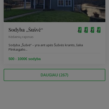
Sodyba „Šušvė“
Kėdainių rajonas
Sodyba „Šušvė“ – yra ant upės Šušvės kranto, šalia
Plinkaigalio...
500 - 1000€ sodyba
DAUGIAU (
267
)