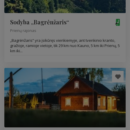
Sodyba „Bagrėnžaris“
Prienų rajonas
„Bagrėnžaris“ yra įsikūręs vienkiemyje, ant tvenkinio kranto,
gražioje, ramioje vietoje, tik 29 km nuo Kauno, 5 km iki Prienų, 5
km iki...