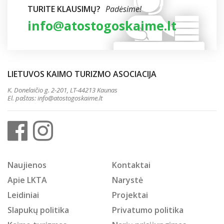
TURITE KLAUSIMŲ?
Padėsime!
info@atostogoskaime.lt
LIETUVOS KAIMO TURIZMO ASOCIACIJA
K. Donelaičio g. 2-201, LT-44213 Kaunas
El. paštas:
info@atostogoskaime.lt
Naujienos
Kontaktai
Apie LKTA
Narystė
Leidiniai
Projektai
Slapukų politika
Privatumo politika