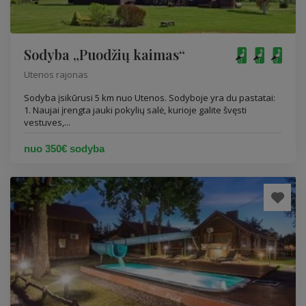
Sodyba „Puodžių kaimas“
Utenos rajonas
Sodyba įsikūrusi 5 km nuo Utenos. Sodyboje yra du pastatai:
1. Naujai įrengta jauki pokylių salė, kurioje galite švęsti
vestuves,...
nuo 350€ sodyba