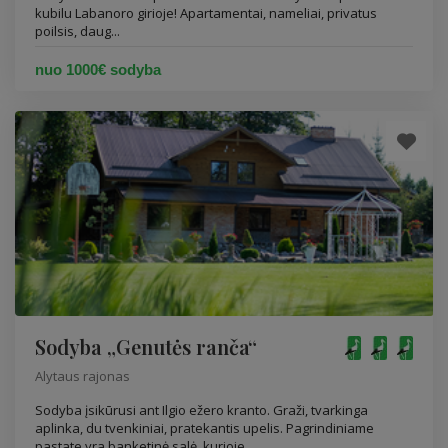
kubilu Labanoro girioje! Apartamentai, nameliai, privatus
poilsis, daug...
nuo 1000€ sodyba
Sodyba „Genutės ranča“
Alytaus rajonas
Sodyba įsikūrusi ant Ilgio ežero kranto. Graži, tvarkinga
aplinka, du tvenkiniai, pratekantis upelis. Pagrindiniame
pastate yra banketinė salė, kurioje...