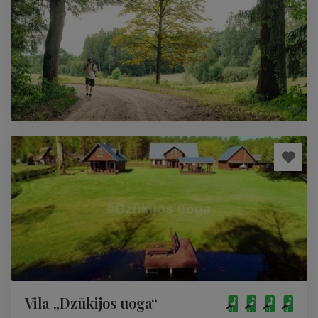
Vila „Dzūkijos uoga“