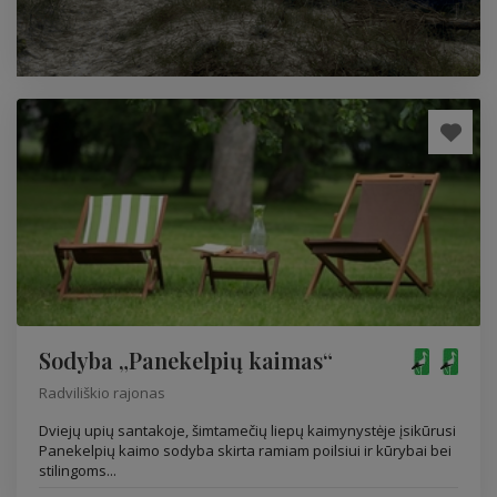
Sodyba „Panekelpių kaimas“
Radviliškio rajonas
Dviejų upių santakoje, šimtamečių liepų kaimynystėje įsikūrusi
Panekelpių kaimo sodyba skirta ramiam poilsiui ir kūrybai bei
stilingoms...