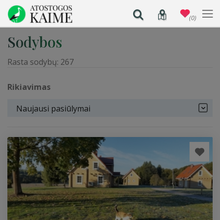
(0)
Sodybos
Rasta sodybų:
267
Rikiavimas
Naujausi pasiūlymai