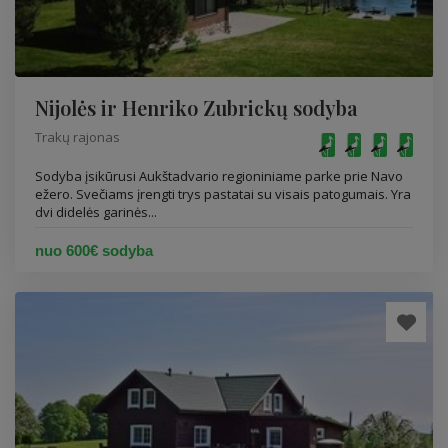
Nijolės ir Henriko Zubrickų sodyba
Trakų rajonas
Sodyba įsikūrusi Aukštadvario regioniniame parke prie Navo
ežero. Svečiams įrengti trys pastatai su visais patogumais. Yra
dvi didelės garinės...
nuo 600€ sodyba