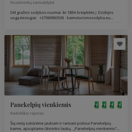
Druskininkų savivaldybė
Dėl gražios sodybos nuomai iki 18žm kreipkitės į Dzūkijos
uogą tiesiogiai: +37069963565 kaimoturizmosodyba.eu...
Panekelpių vienkiemis
Radviliškio rajonas
Šią vietą sukūrėme jaukiam ir ramiam poilsiui Panekelpių
kaime, apsuptame ūkininko laukų. „Panekelpių vienkiemis“...