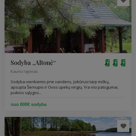
Sodyba „Altonė“
Kauno rajonas
Sodyba-vienkiemis prie vandens, įsikūrusi tarp miškų,
apsupta Šernupio ir Ovos upelių vingių. Yra visi patogumai,
puikios sąlygos...
nuo 800€ sodyba