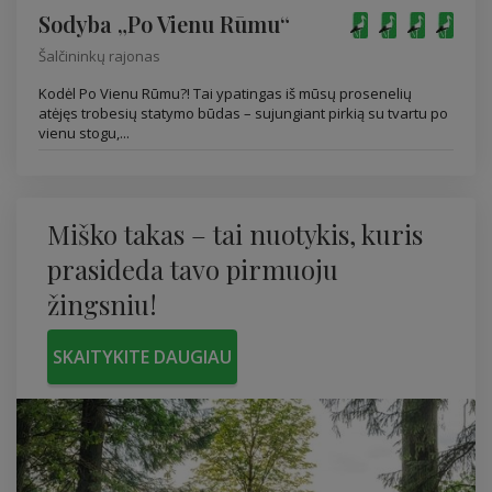
Sodyba „Po Vienu Rūmu“
Šalčininkų rajonas
Kodėl Po Vienu Rūmu?! Tai ypatingas iš mūsų prosenelių
atėjęs trobesių statymo būdas – sujungiant pirkią su tvartu po
vienu stogu,...
Miško takas – tai nuotykis, kuris
prasideda tavo pirmuoju
žingsniu!
SKAITYKITE DAUGIAU