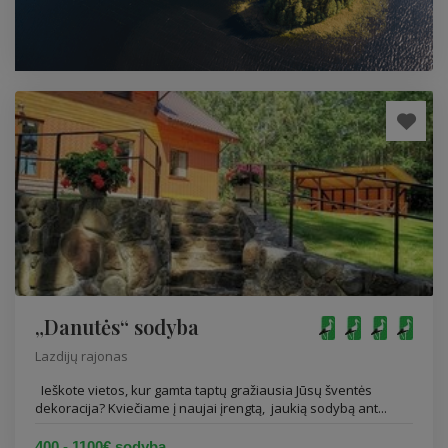
„Danutės“ sodyba
Lazdijų rajonas
Ieškote vietos, kur gamta taptų gražiausia Jūsų šventės
dekoracija? Kviečiame į naujai įrengtą, jaukią sodybą ant...
400 - 1100€ sodyba