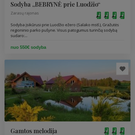
Sodyba „BEBRYNĖ prie Luodžio“
Zarasų rajonas
Sodyba įsikūrusi prie Luodžio ežero (Salako mstl.), Gražutės
regioninio parko pušyne. Visus patogumus turinčią sodybą
sudaro:...
nuo 550€ sodyba
Gamtos melodija