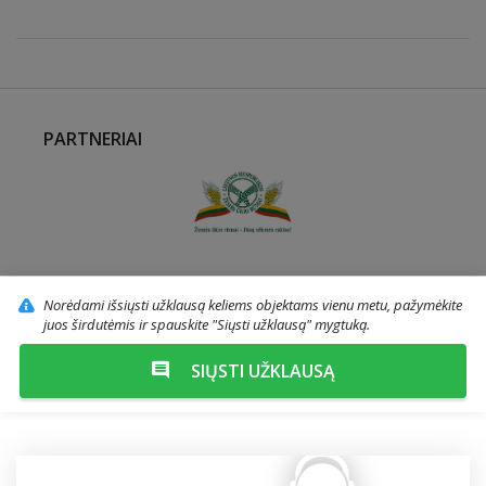
PARTNERIAI
Norėdami išsiųsti užklausą keliems objektams vienu metu, pažymėkite
juos širdutėmis ir spauskite "Siųsti užklausą" mygtuką.
SIŲSTI UŽKLAUSĄ