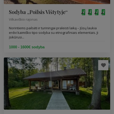
Sodyba „Poilsis Vištytyje“
Vilkaviškio rajonas
Norintiems pailsėti ir turiningai praleisti laiką – Jūsų laukia
erdvi kaimiško tipo sodyba su etnografiniais elementais. Ji
įsikūrusi...
1000 - 1600€ sodyba