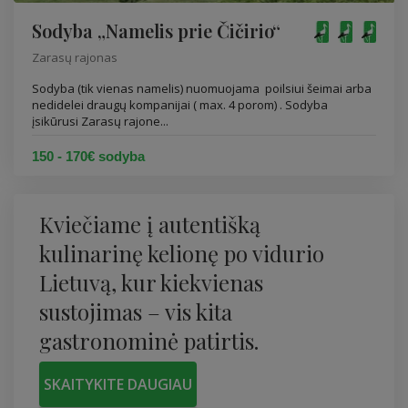
Sodyba „Namelis prie Čičirio“
Zarasų rajonas
Sodyba (tik vienas namelis) nuomuojama poilsiui šeimai arba
nedidelei draugų kompanijai ( max. 4 porom) . Sodyba
įsikūrusi Zarasų rajone...
150 - 170€ sodyba
Kviečiame į autentišką
kulinarinę kelionę po vidurio
Lietuvą, kur kiekvienas
sustojimas – vis kita
gastronominė patirtis.
SKAITYKITE DAUGIAU