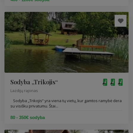
Sodyba „Trikojis“
Lazdijų rajonas
Sodyba „Trikojis“ yra viena tų vietų, kur gamtos ramybė dera
su visišku privatumu. Štai...
80 - 350€ sodyba