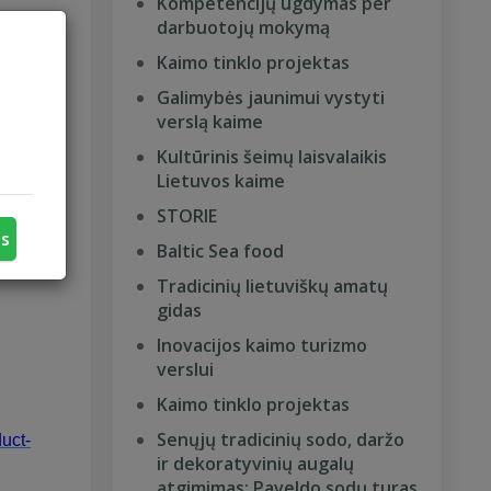
Kompetencijų ugdymas per
darbuotojų mokymą
Kaimo tinklo projektas
Galimybės jaunimui vystyti
verslą kaime
Kultūrinis šeimų laisvalaikis
Lietuvos kaime
STORIE
us
Baltic Sea food
Tradicinių lietuviškų amatų
gidas
Inovacijos kaimo turizmo
verslui
Kaimo tinklo projektas
Senųjų tradicinių sodo, daržo
duct-
ir dekoratyvinių augalų
atgimimas: Paveldo sodų turas