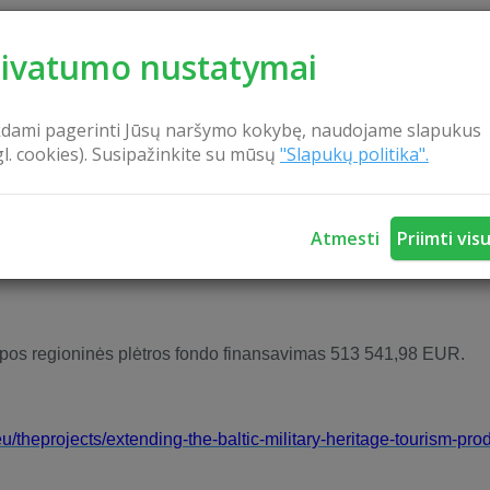
rivatumo nustatymai
kdami pagerinti Jūsų naršymo kokybę, naudojame slapukus
gl. cookies). Susipažinkite su mūsų
"Slapukų politika".
Atmesti
Priimti vis
opos regioninės plėtros fondo finansavimas 513 541,98 EUR.
eu/theprojects/extending-the-baltic-military-heritage-tourism-pro