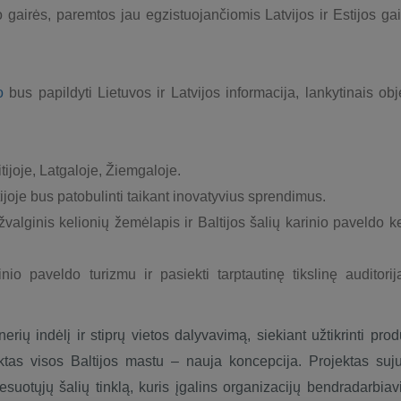
gairės, paremtos jau egzistuojančiomis Latvijos ir Estijos gai
fo
bus papildyti Lietuvos ir Latvijos informacija, lankytinais obj
ijoje, Latgaloje, Žiemgaloje.
ijoje bus patobulinti taikant inovatyvius sprendimus.
apžvalginis kelionių žemėlapis ir Baltijos šalių karinio paveldo k
nio paveldo turizmu ir pasiekti tarptautinę tikslinę auditorij
rių indėlį ir stiprų vietos dalyvavimą, siekiant užtikrinti prod
ktas visos Baltijos mastu – nauja koncepcija. Projektas suj
esuotųjų šalių tinklą, kuris įgalins organizacijų bendradarbiav