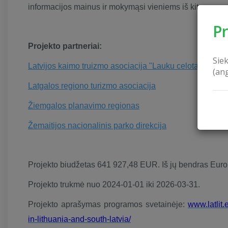
informacijos mainus ir mokymąsi vieniems iš kitų.
P
Projekto partneriai:
Sie
Latvijos kaimo truizmo asociacija "Lauku celotajs"
(an
Latgalos regiono turizmo asociacija
Žiemgalos planavimo regionas
Žemaitijos nacionalinis parko direkcija
Projekto biudžetas 641 927,48 EUR. Iš jų bendras Eur
Projekto trukmė nuo 2024-01-01 iki 2026-03-31.
Projekto aprašymas programos svetainėje:
www.latlit.
in-lithuania-and-south-latvia/