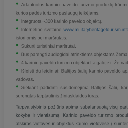
Adaptuotos karinio paveldo turizmo produktų kūrimo 
kurios padės turizmo paslaugų teikėjams.
Integruota ~300 karinio paveldo objektų.
Internetinė svetainė
www.militaryheritagetourism.in
istorijomis bei maršrutais.
Sukurti turistiniai maršrutai.
Bus parengti audiogidai atrinktiems objektams Žemait
4 karinio paveldo turizmo objektai Latgaloje ir Žemait
Išleisti du leidiniai: Baltijos šalių karinio paveldo 
vadovas.
Siekiant padidinti susidomėjimą Baltijos šalių kari
surengtas tarptautinis žiniasklaidos turas.
Tarpvalstybinis požiūris apima subalansuotą visų partne
kokybę ir vientisumą. Karinio paveldo turizmo produ
atskiras vietoves ir objektus kaimo vietovėse į suinter