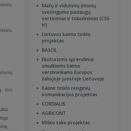
rėmis,
Mažų ir vidutinių įmonių
svetingumo paslaugų
vertinimas ir tobulinimas (CSS-
H)
ektais,
Lietuvos kaimo tinklo
projektas
BASCIL
Ekoturizmo sprendimai
smulkiems kaimo
verslininkams Europos
elionių
žaliojoje juostoje Lietuvoje
Kaimo tinklo renginių
ą, bus
komunikacijos projektas
CORDIALIS
ukto
AGRICONT
ungs
Miško tako projektas
imą,