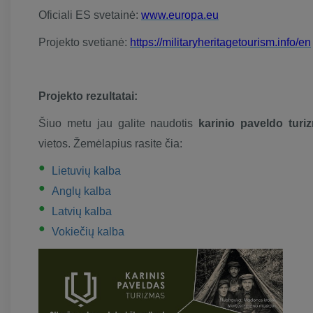
Oficiali ES svetainė:
www.europa.eu
Projekto svetianė:
https://militaryheritagetourism.info/en
Projekto rezultatai:
Šiuo metu jau galite naudotis
karinio paveldo turi
vietos. Žemėlapius rasite čia:
Lietuvių kalba
Anglų kalba
Latvių kalba
Vokiečių kalba