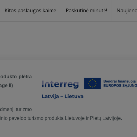
Kitos paslaugos kaime
Paskutinė minutė!
Naujien
rodukto plėtra
a
ge II)
aidmenį turizmo
rinio paveldo turizmo produktą Lietuvoje ir Pietų Latvijoje.