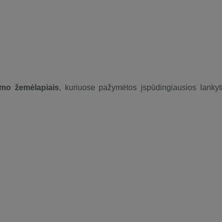
zmo žemėlapiais
, kuriuose pažymėtos įspūdingiausios lankyt