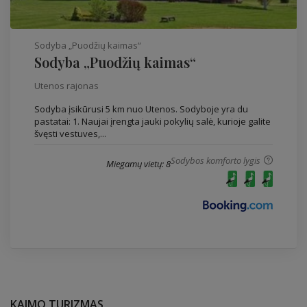
Sodyba „Puodžių kaimas“
Sodyba „Puodžių kaimas“
Utenos rajonas
Sodyba įsikūrusi 5 km nuo Utenos. Sodyboje yra du
pastatai: 1. Naujai įrengta jauki pokylių salė, kurioje galite
švęsti vestuves,...
Sodybos komforto lygis
Miegamų vietų: 8
KAIMO TURIZMAS