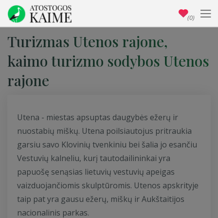
(0)
Turizmas Utenos rajone,
kaimo turizmo sodybos Utenos
rajone
Utena - miestas apsuptas daugybės ežerų ir
nuostabių miškų. Utena poilsiautojus pritraukia
garsiu savo Klovinių tvenkiniu bei šalia jo esančiu
Vestuvių kalneliu, kurį tautodailininkai yra
papuošę senąsias lietuvių vestuvių apeigas
vaizduojančiomis skulptūromis. Utenos apskrityje
taip pat yra gausu ežerų, miškų ir Aukštaitijos
nacionalinis parkas.