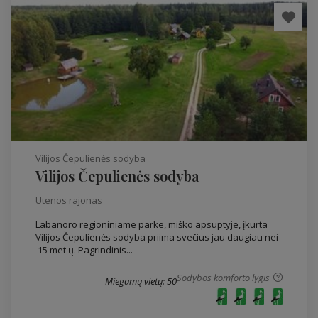
Vilijos Čepulienės sodyba
Vilijos Čepulienės sodyba
Utenos rajonas
Labanoro regioniniame parke, miško apsuptyje, įkurta
Vilijos Čepulienės sodyba priima svečius jau daugiau nei
15 met ų. Pagrindinis...
Sodybos komforto lygis
Miegamų vietų: 50