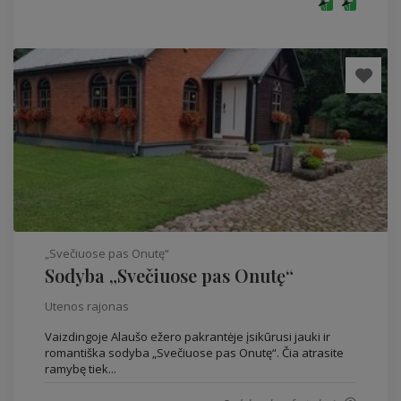
„Svečiuose pas Onutę“
Sodyba „Svečiuose pas Onutę“
Utenos rajonas
Vaizdingoje Alaušo ežero pakrantėje įsikūrusi jauki ir
romantiška sodyba „Svečiuose pas Onutę“. Čia atrasite
ramybę tiek...