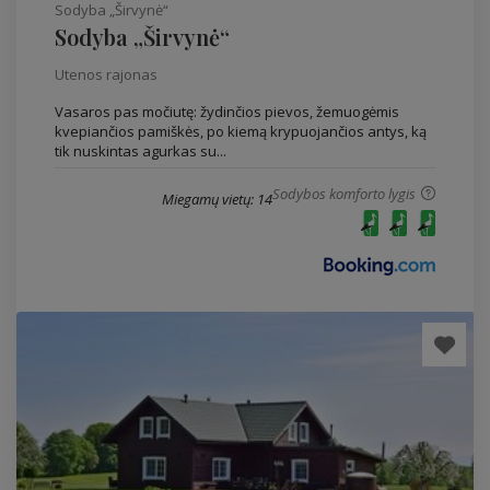
Sodyba „Širvynė“
Sodyba „Širvynė“
Utenos rajonas
Vasaros pas močiutę: žydinčios pievos, žemuogėmis
kvepiančios pamiškės, po kiemą krypuojančios antys, ką
tik nuskintas agurkas su...
Sodybos komforto lygis
Miegamų vietų: 14