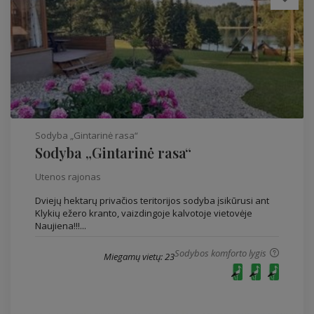
Sodyba „Gintarinė rasa“
Sodyba „Gintarinė rasa“
Utenos rajonas
Dviejų hektarų privačios teritorijos sodyba įsikūrusi ant
Klykių ežero kranto, vaizdingoje kalvotoje vietovėje
Naujiena!!!...
Sodybos komforto lygis
Miegamų vietų: 23