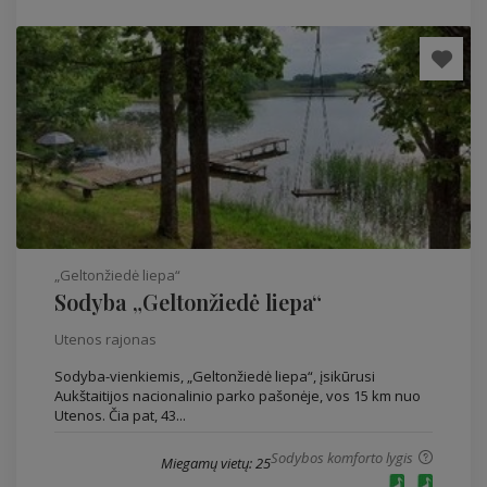
„Geltonžiedė liepa“
Sodyba „Geltonžiedė liepa“
Utenos rajonas
Sodyba-vienkiemis, „Geltonžiedė liepa“, įsikūrusi
Aukštaitijos nacionalinio parko pašonėje, vos 15 km nuo
Utenos. Čia pat, 43...
Sodybos komforto lygis
Miegamų vietų: 25