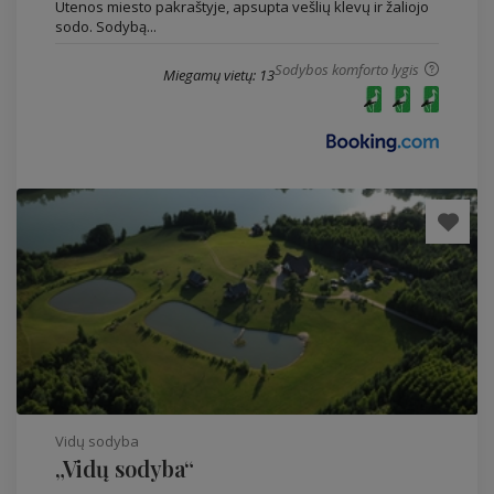
Utenos miesto pakraštyje, apsupta vešlių klevų ir žaliojo
sodo. Sodybą...
Sodybos komforto lygis
Miegamų vietų: 13
Vidų sodyba
„Vidų sodyba“