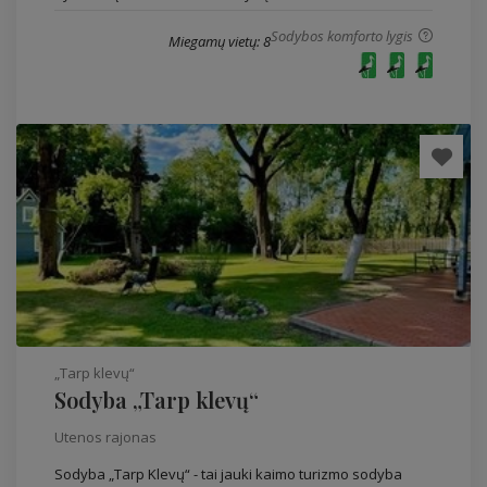
Sodybos komforto lygis
Miegamų vietų: 8
„Tarp klevų“
Sodyba „Tarp klevų“
Utenos rajonas
Sodyba „Tarp Klevų“ - tai jauki kaimo turizmo sodyba