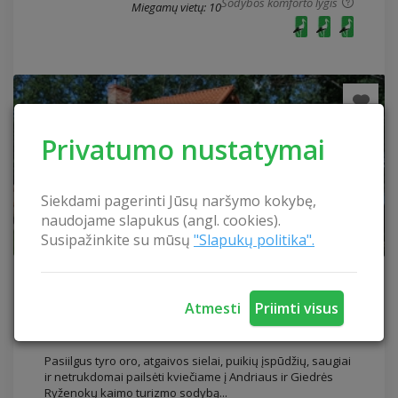
Sodybos komforto lygis
Miegamų vietų: 10
Privatumo nustatymai
Siekdami pagerinti Jūsų naršymo kokybę,
naudojame slapukus (angl. cookies).
Susipažinkite su mūsų
"Slapukų politika".
Sodyba „Ramuma“
Sodyba „Ramuma“
Atmesti
Priimti visus
Utenos rajonas
Pasiilgus tyro oro, atgaivos sielai, puikių įspūdžių, saugiai
ir netrukdomai pailsėti kviečiame į Andriaus ir Giedrės
Ryženokų kaimo turizmo sodybą...