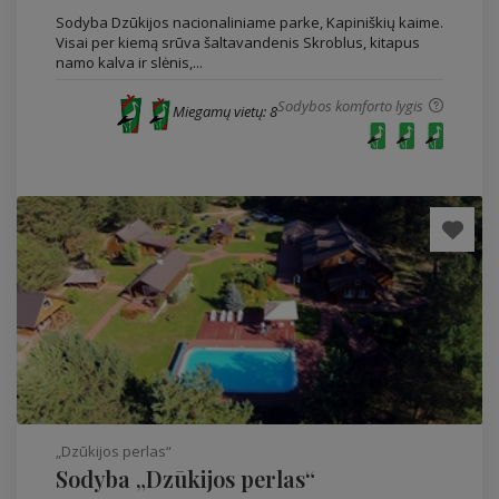
Sodyba Dzūkijos nacionaliniame parke, Kapiniškių kaime.
Visai per kiemą srūva šaltavandenis Skroblus, kitapus
namo kalva ir slėnis,...
Sodybos komforto lygis
Miegamų vietų: 8
„Dzūkijos perlas“
Sodyba „Dzūkijos perlas“