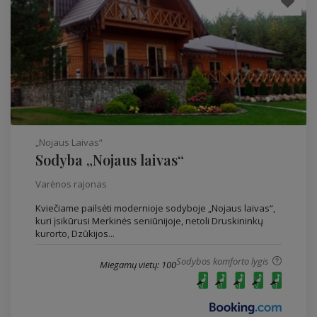
„Nojaus Laivas“
Sodyba „Nojaus laivas“
Varėnos rajonas
Kviečiame pailsėti modernioje sodyboje „Nojaus laivas“,
kuri įsikūrusi Merkinės seniūnijoje, netoli Druskininkų
kurorto, Dzūkijos...
Sodybos komforto lygis
Miegamų vietų: 100