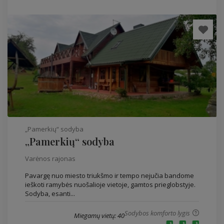
„Pamerkių“ sodyba
„Pamerkių“ sodyba
Varėnos rajonas
Pavargę nuo miesto triukšmo ir tempo nejučia bandome
ieškoti ramybės nuošalioje vietoje, gamtos prieglobstyje.
Sodyba, esanti...
Sodybos komforto lygis
Miegamų vietų: 40