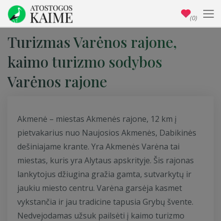
(0)
Turizmas Varėnos rajone,
kaimo turizmo sodybos
Varėnos rajone
Akmenė – miestas Akmenės rajone, 12 km į
pietvakarius nuo Naujosios Akmenės, Dabikinės
dešiniajame krante. Yra Akmenės Varėna tai
miestas, kuris yra Alytaus apskrityje. Šis rajonas
lankytojus džiugina gražia gamta, sutvarkytų ir
jaukiu miesto centru. Varėna garsėja kasmet
vykstančia ir jau tradicine tapusia Grybų švente.
Nedvejodamas užsuk pailsėti į kaimo turizmo