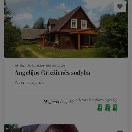
Angelijos Griežienės sodyba
Angelijos Griežienės sodyba
Varėnos rajonas
Sodybos komforto lygis
Miegamų vietų: 20