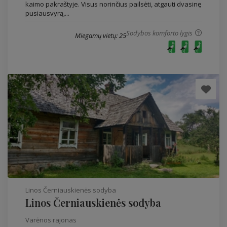
kaimo pakraštyje. Visus norinčius pailsėti, atgauti dvasinę
pusiausvyrą,...
Sodybos komforto lygis
Miegamų vietų: 25
Linos Černiauskienės sodyba
Linos Černiauskienės sodyba
Varėnos rajonas