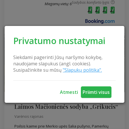
Sodybos komforto lygis
Miegamų vietų: 6
Privatumo nustatymai
Siekdami pagerinti Jūsų naršymo kokybę,
naudojame slapukus (angl. cookies).
Susipažinkite su mūsų
"Slapukų politika".
Atmesti
Priimti visus
Laimos Mačionienės sodyba „Grikucis“
Laimos Mačionienės sodyba „Grikucis“
Varėnos rajonas
Poilsis kaime prie Merkio upės šalia pušyno, Pamerkių