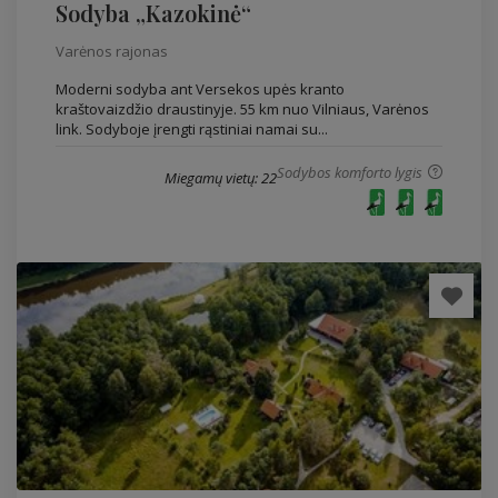
Sodyba „Kazokinė“
Varėnos rajonas
Moderni sodyba ant Versekos upės kranto
kraštovaizdžio draustinyje. 55 km nuo Vilniaus, Varėnos
link. Sodyboje įrengti rąstiniai namai su...
Sodybos komforto lygis
Miegamų vietų: 22