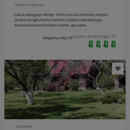
Varėnos rajonas
Labai patogioje vietoje 18 km nuo Druskininkų miesto
jaukiai įrengta kaimo turizmo sodyba vienkiemyje,
Nacionaliniame Dzūkijos parke, apsupta...
Sodybos komforto lygis
Miegamų vietų: 60
„Kazokinė“