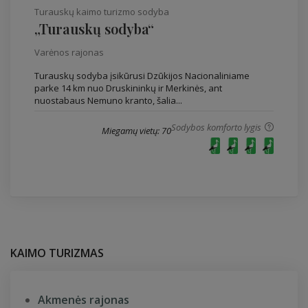
Turauskų kaimo turizmo sodyba
„Turauskų sodyba“
Varėnos rajonas
Turauskų sodyba įsikūrusi Dzūkijos Nacionaliniame
parke 14 km nuo Druskininkų ir Merkinės, ant
nuostabaus Nemuno kranto, šalia...
Sodybos komforto lygis
Miegamų vietų: 70
KAIMO TURIZMAS
Akmenės rajonas