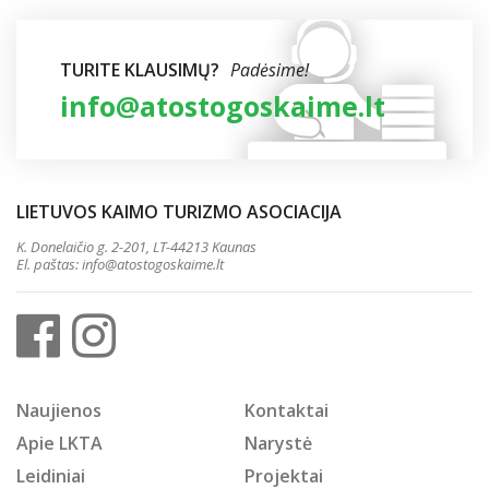
TURITE KLAUSIMŲ?
Padėsime!
info@atostogoskaime.lt
LIETUVOS KAIMO TURIZMO ASOCIACIJA
K. Donelaičio g. 2-201, LT-44213 Kaunas
El. paštas:
info@atostogoskaime.lt
Naujienos
Kontaktai
Apie LKTA
Narystė
Leidiniai
Projektai