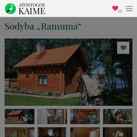
(0)
Sodyba „Ramuma“
+2