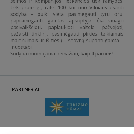
šeimos ir kompanijos, ieškančios tiek ramybės,
tiek pramogų rate. 100 km nuo Vilniaus esanti
sodyba - puiki vieta pasimėgauti tyru oru,
papramogauti gamtos apsuptyje. Čia smagu
pasivaikščioti, paplaukioti valtele, pažvejoti,
pažaisti tinklinį, pasimėgauti pirties teikiamais
malonumais. Ir iš tiesų – sodybą supanti gamta –
nuostabi.
Sodyba nuomojama nemažiau, kaip 4 paroms!
PARTNERIAI