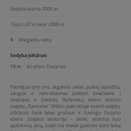
Sodyba įkurta 2008 m.
Tapo LKTA nare: 2009 m.
8
Miegamų vietų
Sodyba įsikūrusi
10 m
iki ežero Dusynas
Pasiilgus tyro oro, atgaivos sielai, puikių įspūdžių,
saugiai ir netrukdomai pailsėti kviečiame į
Andriaus ir Giedrės Ryženokų
kaimo turizmo
sodybą
„Ramuma“. Miško pakraštyje esanti
sodyba,
įsikūrusi šalia labai gražaus ir žuvingo Dusyno
ežero.
Sodybos
teritorija – atoki, atskirta nuo
aplinkinių akių, todėl čia mielai galėsite leisti laiką