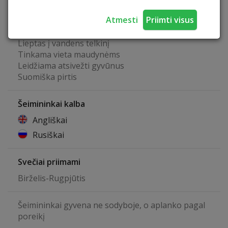
Vaikų žaidimo aikštelė
Atmesti
Priimti visus
Laužavietė
Rukykla
Lieptas į vandens telkinį
Tinkama vieta maudynėms
Leidžiama atsivežti gyvūnus
Suomiška pirtis
Šeimininkai kalba
Angliškai
Rusiškai
Svečiai priimami
Birželis-Rugpjūtis
Šeimininkai gyvena ne sodyboje, o aplanko pagal
poreikį