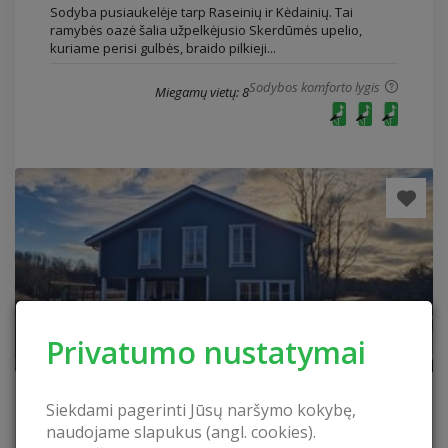
Sodyba pusiaukelėje tarp Raseinių ir Kėdainių. Tai
ramybės oazė šalia užpelkėjusio Skerdūmės upelio,
kuriame perisi gulbės, braido pilkieji...
Sodybos komforto lygis
Miegamų vietų: 8
Privatumo nustatymai
Sodyba „Šušvė“
Siekdami pagerinti Jūsų naršymo kokybę,
Sodyba „Šušvė“
naudojame slapukus (angl. cookies).