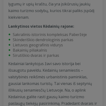
lygumų ir upių kraštu, čia yra įsikūrusių jaukių
kaimo turizmo sodybų, kurios tikrai paliks įspūdį
kiekvienam.
Lankytinos vietos Kėdainių rajone:
Sakralinis-istorinis kompleksas Paberžėje
Skinderiškio dendrologinis parkas
Lietuvos geografinis vidurys
Bakainių piliakalnis
Sirutiškio dvaras ir parkas
Kėdainiai lankytojus žavi savo istorija bei
išsaugotu paveldu. Kėdainių senamiestis –
valstybinės reikšmės urbanistinis paminklas,
gausiai lankomas turistų. Tai vienas iš septynių
išlikusių senamiesčių Lietuvoje. Na, o aplink
Kėdainius galite rasti gausų kaimo turizmo
paslaugų tiekėjų pasirinkimą. Pradedant dvarais ir