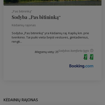
„Pas bitininką“
Sodyba „Pas bitininką“
Kėdainių rajonas
Sodyba „Pas bitininką“ yra Kėdainių raj. Kaplių km. prie
tvenkinio. Tai puiki vieta švęsti vestuves, gimtadienius,
rengti...
Sodybos komforto lygis
Miegamų vietų: 35
KĖDAINIŲ RAJONAS