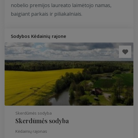
nobelio premijos laureato laimėtojo namas,
baigiant parkais ir piliakalniais.
Sodybos Kėdainių rajone
Skerdūmės sodyba
Skerdūmės sodyba
Kėdainių rajonas