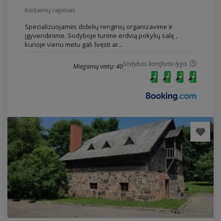
Kėdainių rajonas
Specializuojamės didelių renginių organizavime ir
įgyvendinime. Sodyboje turime erdvią pokylių salę ,
kurioje vienu metu gali švęsti ar...
Sodybos komforto lygis
Miegamų vietų: 40