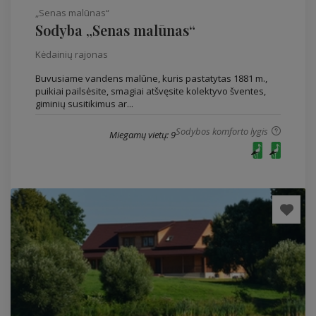
„Senas malūnas“
Sodyba „Senas malūnas“
Kėdainių rajonas
Buvusiame vandens malūne, kuris pastatytas 1881 m.,
puikiai pailsėsite, smagiai atšvęsite kolektyvo šventes,
giminių susitikimus ar...
Sodybos komforto lygis
Miegamų vietų: 9