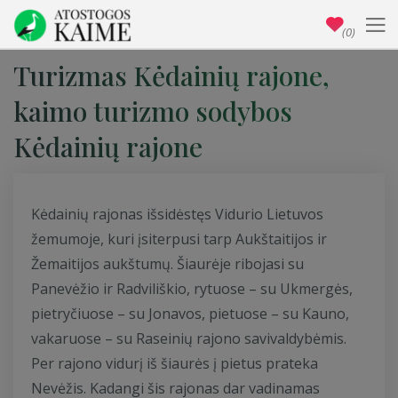
(0)
Turizmas Kėdainių rajone,
kaimo turizmo sodybos
Kėdainių rajone
Kėdainių rajonas išsidėstęs Vidurio Lietuvos
žemumoje, kuri įsiterpusi tarp Aukštaitijos ir
Žemaitijos aukštumų. Šiaurėje ribojasi su
Panevėžio ir Radviliškio, rytuose – su Ukmergės,
pietryčiuose – su Jonavos, pietuose – su Kauno,
vakaruose – su Raseinių rajono savivaldybėmis.
Per rajono vidurį iš šiaurės į pietus prateka
Nevėžis. Kadangi šis rajonas dar vadinamas