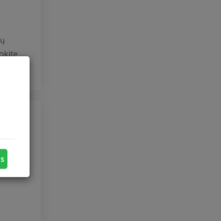
jų
okite
o lygis
us