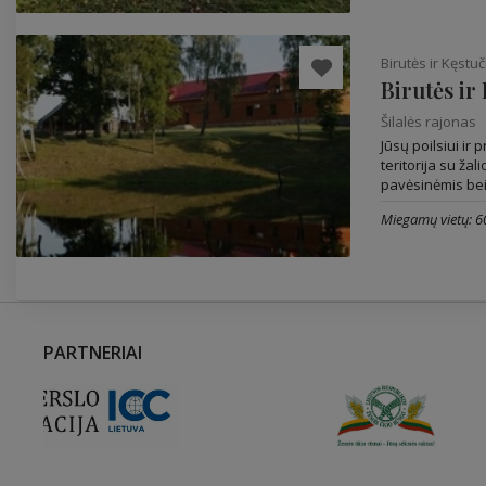
Birutės ir Kęst
Birutės ir
Šilalės rajonas
Jūsų poilsiui i
teritorija su žal
pavėsinėmis bei
Miegamų vietų: 6
PARTNERIAI