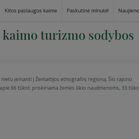
Kitos paslaugos kaime
Paskutinė minutė!
Naujien
, kaimo turizmo sodybos
 metu įeinanti į Žemaitijos etnografinį regioną. Šio rajono
jų apie 66 tūkst. priskiriama žemės ūkio naudmenoms, 33 tūks