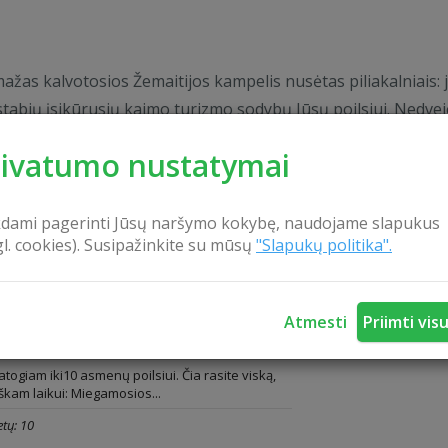
ažas kalvotosios Žemaitijos kampelis nusėtas piliakalniais: 
ostabių įsikūrusių kaimo turizmo sodybų Jūsų poilsiui. Nedvej
rivatumo nustatymai
kdami pagerinti Jūsų naršymo kokybę, naudojame slapukus
gl. cookies). Susipažinkite su mūsų
"Slapukų politika".
a
Sodybos komfort
 sodyba
Atmesti
Priimti vis
togiam iki10 asmenų poilsiui. Čia rasite viską,
škam laikui: Miegamosios...
tų: 10