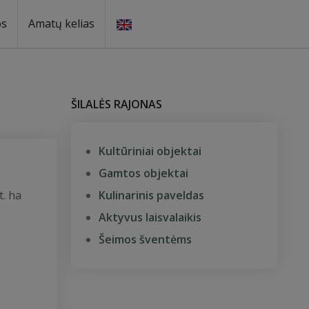
os
Amatų kelias
ŠILALĖS RAJONAS
Kultūriniai objektai
Gamtos objektai
t. ha
Kulinarinis paveldas
Aktyvus laisvalaikis
Šeimos šventėms