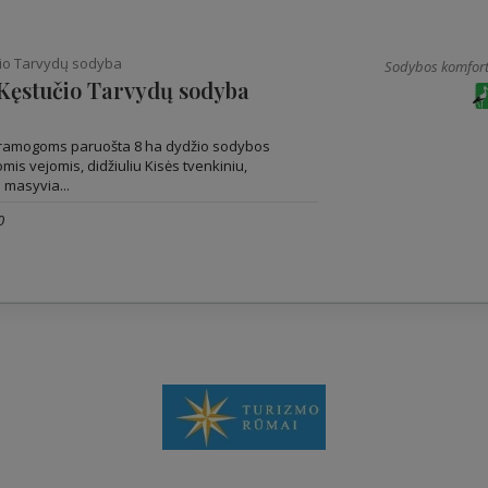
učio Tarvydų sodyba
Sodybos komfort
 Kęstučio Tarvydų sodyba
r pramogoms paruošta 8 ha dydžio sodybos
iomis vejomis, didžiuliu Kisės tvenkiniu,
 masyvia...
0