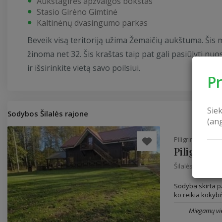
Aukštagirės apžvalgos bokštas
Stasio Girėno Gimtinė
Kaltinėnų dvasingumo parkas
Beveik visą teritoriją užima Žemaičių aukštuma. Šis m
žinoma net 32. Šis kraštas taip pat gali pasiūlyti nu
ir išsirinkite vietą savo poilsiui.
P
Sie
Sodybos Šilalės rajone
(an
Piligrimo sodyb
Piligrimo
Šilalės rajonas
Sodyba skirta pa
ko reikia kokybi
Miegamų vie