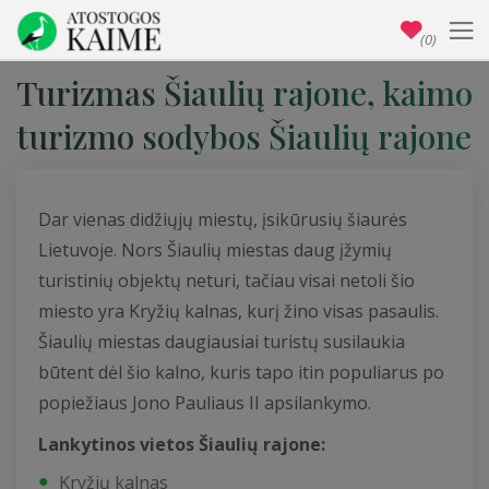
(0)
Turizmas Šiaulių rajone, kaimo
turizmo sodybos Šiaulių rajone
Dar vienas didžiųjų miestų, įsikūrusių šiaurės
Lietuvoje. Nors Šiaulių miestas daug įžymių
turistinių objektų neturi, tačiau visai netoli šio
miesto yra Kryžių kalnas, kurį žino visas pasaulis.
Šiaulių miestas daugiausiai turistų susilaukia
būtent dėl šio kalno, kuris tapo itin populiarus po
popiežiaus Jono Pauliaus II apsilankymo.
Lankytinos vietos Šiaulių rajone:
Kryžių kalnas