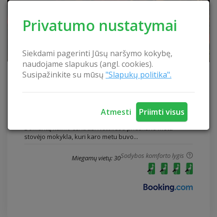
Privatumo nustatymai
Siekdami pagerinti Jūsų naršymo kokybę,
naudojame slapukus (angl. cookies).
Susipažinkite su mūsų
"Slapukų politika".
Sodyba „Girelė“
Sodyba „Girelė“
Šiaulių rajonas
Atmesti
Priimti visus
Vietovė, kurioje yra sodyba , senbūvių menama kaip
Domantų kaimo centras. Netoliese prieškario metu
stovėjo mokykla, kuri karo metu buvo...
Sodybos komforto lygis
Miegamų vietų: 30