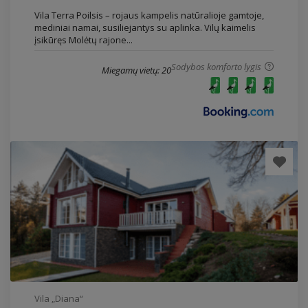
Vila Terra Poilsis – rojaus kampelis natūralioje gamtoje,
mediniai namai, susiliejantys su aplinka. Vilų kaimelis
įsikūręs Molėtų rajone...
Sodybos komforto lygis
Miegamų vietų: 20
Vila „Diana“