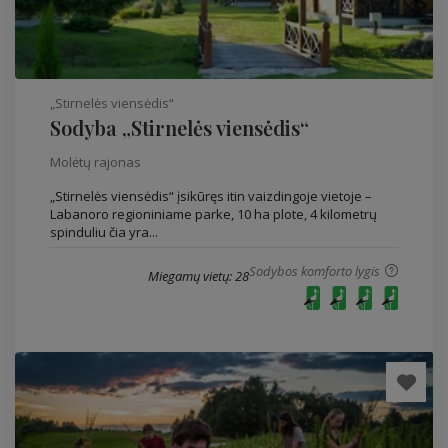
„Stirnelės viensėdis“
Sodyba „Stirnelės viensėdis“
Molėtų rajonas
„Stirnelės viensėdis“ įsikūręs itin vaizdingoje vietoje –
Labanoro regioniniame parke, 10 ha plote, 4 kilometrų
spinduliu čia yra...
Sodybos komforto lygis
Miegamų vietų: 28