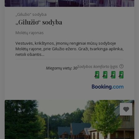
„Gilužio“ sodyba
„Gilužio“ sodyba
Molėtų rajonas
Vestuvės, krikštynos, įmonių renginiai mūsų sodyboje
Molėtų rajone, prie Gilužio ežero. Graži, tvarkinga aplinka,
netoli ošiantis...
Sodybos komforto lygis
Miegamų vietų: 30