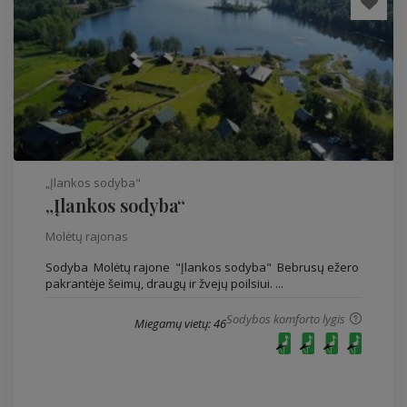
„Įlankos sodyba"
„Įlankos sodyba“
Molėtų rajonas
Sodyba Molėtų rajone "Įlankos sodyba" Bebrusų ežero
pakrantėje šeimų, draugų ir žvejų poilsiui. ...
Sodybos komforto lygis
Miegamų vietų: 46