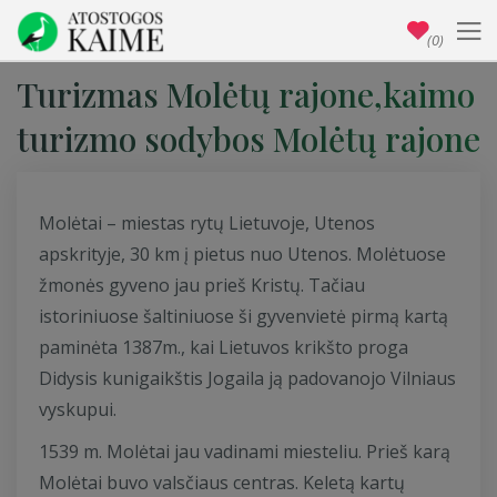
(0)
Turizmas Molėtų rajone,kaimo
turizmo sodybos Molėtų rajone
Molėtai – miestas rytų Lietuvoje, Utenos
apskrityje, 30 km į pietus nuo Utenos. Molėtuose
žmonės gyveno jau prieš Kristų. Tačiau
istoriniuose šaltiniuose ši gyvenvietė pirmą kartą
paminėta 1387m., kai Lietuvos krikšto proga
Didysis kunigaikštis Jogaila ją padovanojo Vilniaus
vyskupui.
1539 m. Molėtai jau vadinami miesteliu. Prieš karą
Molėtai buvo valsčiaus centras. Keletą kartų