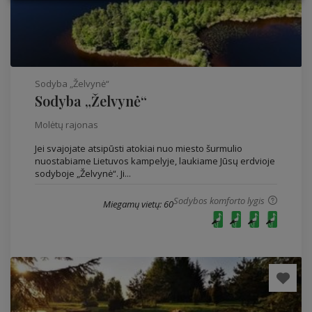
Sodyba „Želvynė“
Sodyba „Želvynė“
Molėtų rajonas
Jei svajojate atsipūsti atokiai nuo miesto šurmulio
nuostabiame Lietuvos kampelyje, laukiame Jūsų erdvioje
sodyboje „Želvynė“. Ji...
Sodybos komforto lygis
Miegamų vietų: 60