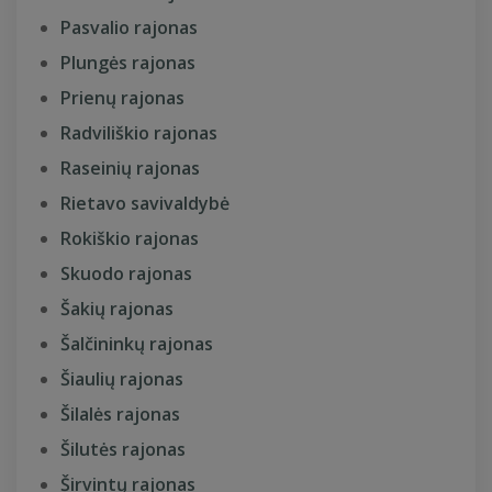
Pasvalio rajonas
Plungės rajonas
Prienų rajonas
Radviliškio rajonas
Raseinių rajonas
Rietavo savivaldybė
Rokiškio rajonas
Skuodo rajonas
Šakių rajonas
Šalčininkų rajonas
Šiaulių rajonas
Šilalės rajonas
Šilutės rajonas
Širvintų rajonas