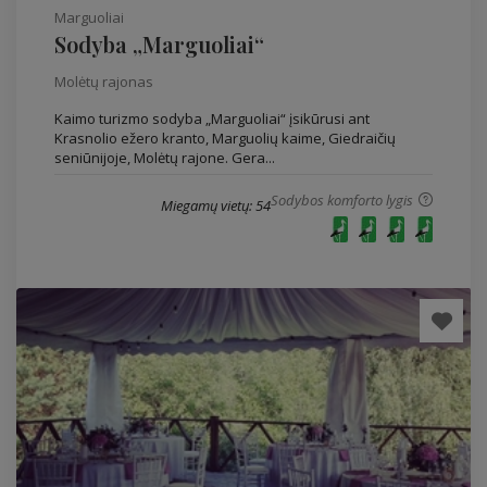
Marguoliai
Sodyba „Marguoliai“
Molėtų rajonas
Kaimo turizmo sodyba „Marguoliai“ įsikūrusi ant
Krasnolio ežero kranto, Marguolių kaime, Giedraičių
seniūnijoje, Molėtų rajone. Gera...
Sodybos komforto lygis
Miegamų vietų: 54