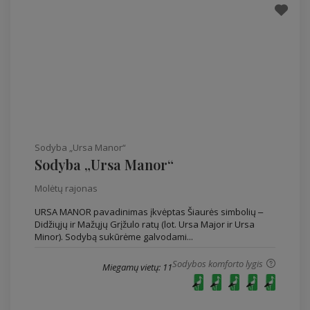
Sodyba „Ursa Manor“
Sodyba „Ursa Manor“
Molėtų rajonas
URSA MANOR pavadinimas įkvėptas Šiaurės simbolių ‒
Didžiųjų ir Mažųjų Grįžulo ratų (lot. Ursa Major ir Ursa
Minor). Sodybą sukūrėme galvodami...
Sodybos komforto lygis
Miegamų vietų: 11