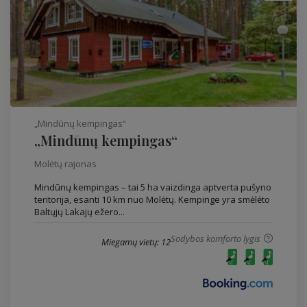
„Mindūnų kempingas“
„Mindūnų kempingas“
Molėtų rajonas
Mindūnų kempingas – tai 5 ha vaizdinga aptverta pušyno
teritorija, esanti 10 km nuo Molėtų. Kempinge yra smėlėto
Baltųjų Lakajų ežero...
Sodybos komforto lygis
Miegamų vietų: 12