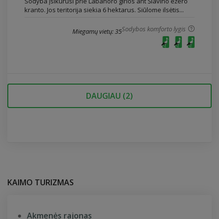
Sodyba įsikūrusi prie Labanoro girios ant Šlavino ežero
kranto. Jos teritorija siekia 6 hektarus. Siūlome ilsėtis...
Sodybos komforto lygis
Miegamų vietų: 35
DAUGIAU (
2
)
KAIMO TURIZMAS
Akmenės rajonas