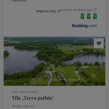
namuose....
Sodybos komforto lygis
Miegamų vietų: 18
Vila „Terra poilsis“
Vila „Terra poilsis“
Molėtų rajonas