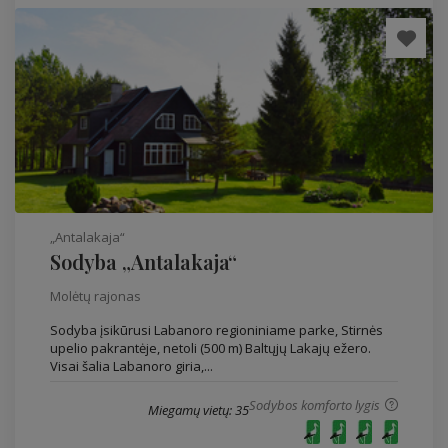
„Antalakaja“
Sodyba „Antalakaja“
Molėtų rajonas
Sodyba įsikūrusi Labanoro regioniniame parke, Stirnės
upelio pakrantėje, netoli (500 m) Baltųjų Lakajų ežero.
Visai šalia Labanoro giria,...
Sodybos komforto lygis
Miegamų vietų: 35