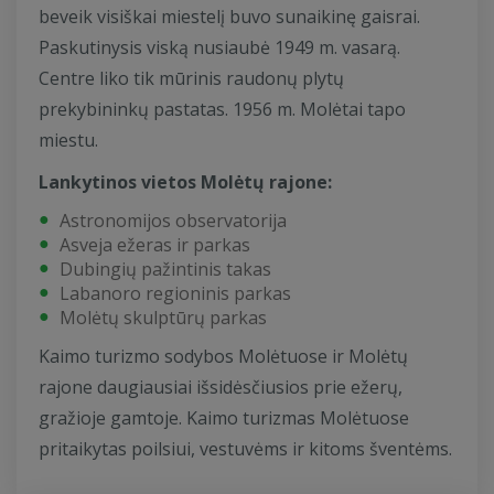
beveik visiškai miestelį buvo sunaikinę gaisrai.
Paskutinysis viską nusiaubė 1949 m. vasarą.
Centre liko tik mūrinis raudonų plytų
prekybininkų pastatas. 1956 m. Molėtai tapo
miestu.
Lankytinos vietos Molėtų rajone:
Astronomijos observatorija
Asveja ežeras ir parkas
Dubingių pažintinis takas
Labanoro regioninis parkas
Molėtų skulptūrų parkas
Kaimo turizmo sodybos Molėtuose ir Molėtų
rajone daugiausiai išsidėsčiusios prie ežerų,
gražioje gamtoje. Kaimo turizmas Molėtuose
pritaikytas poilsiui, vestuvėms ir kitoms šventėms.