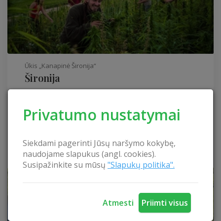
Ūkis „Kanapinė Šironija“
Šironija
Molėtų rajonas
Privatumo nustatymai
Šironija – kitoks poilsis kaime! Ar pavargote nuo miesto
šurmulio, įtempto darbo? O gal pasiilgote nuoširdaus ir...
Miegamų vietų: 8
Siekdami pagerinti Jūsų naršymo kokybę,
naudojame slapukus (angl. cookies).
Susipažinkite su mūsų
"Slapukų politika".
Atmesti
Priimti visus