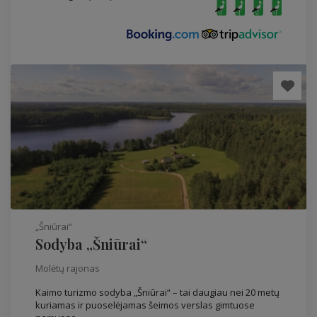
„Šniūrai“
Sodyba „Šniūrai“
Molėtų rajonas
Kaimo turizmo sodyba „Šniūrai“ – tai daugiau nei 20 metų
kuriamas ir puoselėjamas šeimos verslas gimtuose