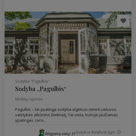
Sodyba "Pagulbis"
Sodyba „Pagulbis“
Molėtų rajonas
Pagulbis – tai ypatinga sodyba atgimusi minint Lietuvos
valstybės atkūrimo šimtmetį. Tai vieta, kurioje jaučiamas
ypatingas, tarsi...
Sodybos komforto lygis
Miegamų vietų: 31