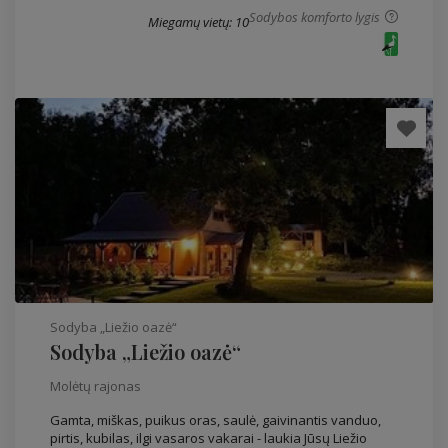
Sodybos komforto lygis
Miegamų vietų: 10
Sodyba „Liežio oazė“
Sodyba „Liežio oazė“
Molėtų rajonas
Gamta, miškas, puikus oras, saulė, gaivinantis vanduo,
pirtis, kubilas, ilgi vasaros vakarai - laukia Jūsų Liežio