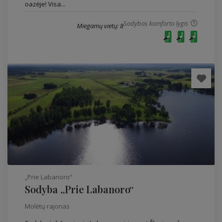
oazėje! Visa...
Sodybos komforto lygis
Miegamų vietų: 8
„Prie Labanoro“
Sodyba „Prie Labanoro“
Molėtų rajonas