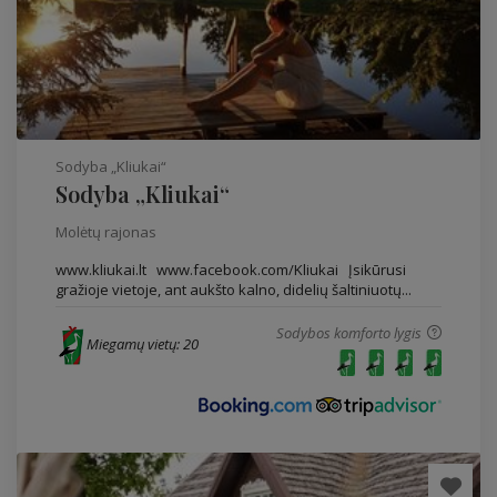
Sodyba „Kliukai“
Sodyba „Kliukai“
Molėtų rajonas
www.kliukai.lt www.facebook.com/Kliukai Įsikūrusi
gražioje vietoje, ant aukšto kalno, didelių šaltiniuotų...
Sodybos komforto lygis
Miegamų vietų: 20