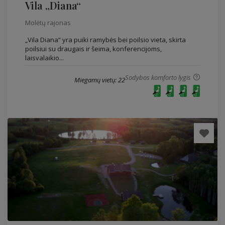
Vila „Diana“
Molėtų rajonas
„Vila Diana“ yra puiki ramybės bei poilsio vieta, skirta
poilsiui su draugais ir šeima, konferencijoms,
laisvalaikio...
Sodybos komforto lygis
Miegamų vietų: 22