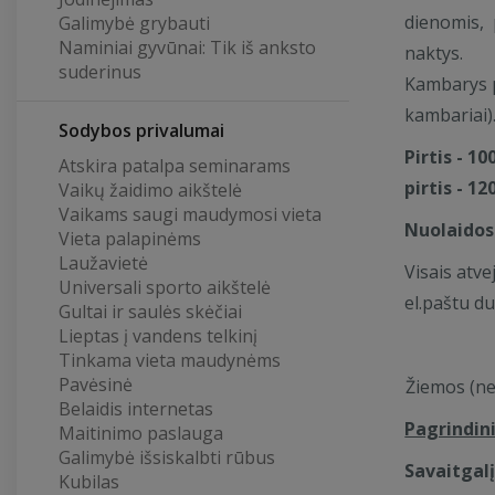
Visos sodybos nuoma renginiams ir pobūviams - 
dienomis, 
Galimybė grybauti
Naminiai gyvūnai: Tik iš anksto
Klėtis - rąstinis namas
iki 10 asmenų, su 2 atskirai
naktys.
suderinus
dideliu poilsio kambariu su virtuve, židiniu, wc su du
Kambarys p
griliumi lauke darbo dienomis 1 nakvynė - 150 eur/
kambariai)
dienomis, poilsio dienomis - 200 eur/1 naktis, 360 eu
Sodybos privalumai
Nuomojama ne mažiau kaip 2 nakvynėms.
Pirtis - 1
Atskira patalpa seminarams
Vasarnamiai
(iki 6 asm. su visais patogumais) - da
pirtis - 12
Vaikų žaidimo aikštelė
100 eur/1 naktis, poilsio dienomis 140 eur/1 naktis
Vaikams saugi maudymosi vieta
Nuolaidos
mažiau kaip 2 nakvynėms.
Vieta palapinėms
Laužavietė
Vasarnamis (iki 4 asm. su daliniais patogumais) - da
Visais atv
Universali sporto aikštelė
eur/n, poilsio dienomis 90 eur/n, nuomojama ne maž
el.paštu
d
Gultai ir saulės skėčiai
nakvynėms.
Lieptas į vandens telkinį
Pagrindinis namas -
iki 24 asmenų su 4 atskirais mi
Tinkama vieta maudynėms
sale, židiniu, virtuve, lauko terasomis, griliumi lauke
Pavėsinė
Žiemos (ne
naktis darbo dienomis, poilsio dienomis - 600 eur/1 
Belaidis internetas
naktys. Nuomojama ne mažiau kaip 2 nakvynėms.
Pagrindini
Maitinimo paslauga
Galimybė išsiskalbti rūbus
Savaitgalį
Kubilas
Pirtis - 100 eur, kubilas - 130 eur (iki 10 asmenų g