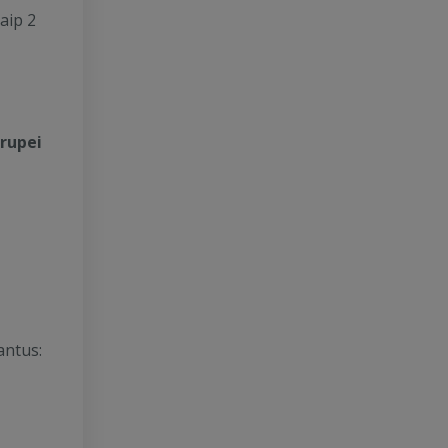
aip 2
grupei
antus: