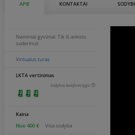
APIE
KONTAKTAI
SODYBO
Pagrindinis namas (iki 24 asm.) darbo dienomis -
poilsio dienomis - 550 Eur/naktį.
Likęs tik 1 laisvas vasaros savaitgalis - 08/28-08/
dienomis pasirinkimo dar yra.
Naminiai gyvūnai: Tik iš anksto
Vėlyvas išvykimas :)
suderinus
Tel. 060027719
Virtualus turas
LKTA vertinimas
Sodybos komforto lygis
Kaina
Nuo 400 €
Visa sodyba