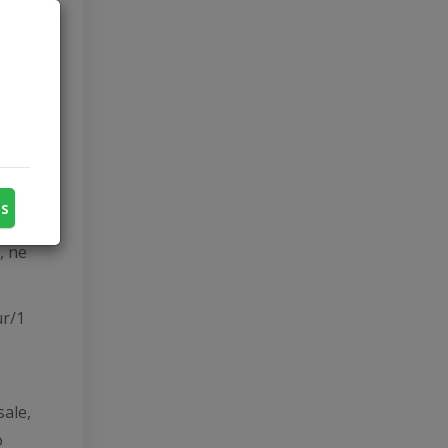
deliu
us
 lauke
, ne
ur/1
2
sale,
o