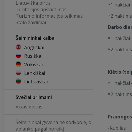
Lietuviška pirtis
*1 nakčiai 
Nuolaidos atskiru susitarimu taikomos daugiau 
Teritorijos apšvietimas
Turizmo informacijos teikimas
*2 naktims
Visais atvejais teiraukitės tel. +37060027719/18, a
Stalo žaidimai
el.paštu
duobys@yahoo.com
Darbo die
Šeimininkai kalba
*1 nakčiai 
Angliškai
*2 naktims
Rusiškai
Vokiškai
Klėtis (te
Lenkiškai
Lietuviškai
*1 nakčiai 
*2 naktims
Svečiai priimami
Visus metus
Pramogos 
Šeimininkai gyvena ne sodyboje, o
-Kubilas
aplanko pagal poreikį