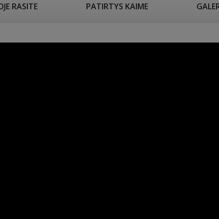
JE RASITE
PATIRTYS KAIME
GALER
 400 eur/naktį,
30, darbo