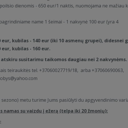
nuo 1000 eur.
poilsio dienomis - 650 eur/1 naktis, nuomojama ne mažiau k
s miegamaisiais,
šu, lauko baldais,
agrindiniame name 1 šeimai - 1 nakvynė 100 eur (yra 4
1 naktis darbo
.
r/2 naktys.
00 eur, kubilas - 140 eur (iki 10 asmenų grupei), didesnei 
rbo dienomis
0 eur, kubilas - 160 eur.
, nuomojama ne
 atskiru susitarimu taikomos daugiau nei 2 nakvynėms.
rbo dienomis 60
ejais teiraukitės tel. +37060027719/18, arba +37060690063,
iau kaip 2
uobys@yahoo.com
egamaisiais, 2 wc,
 - 550 eur/1
 sezono) metu turime Jums pasiūlyti du apgyvendinimo vari
naktis, 1100 eur/2
s namas su vaizdu į ežerą (telpa iki 20 žmonių):
:
rupei).