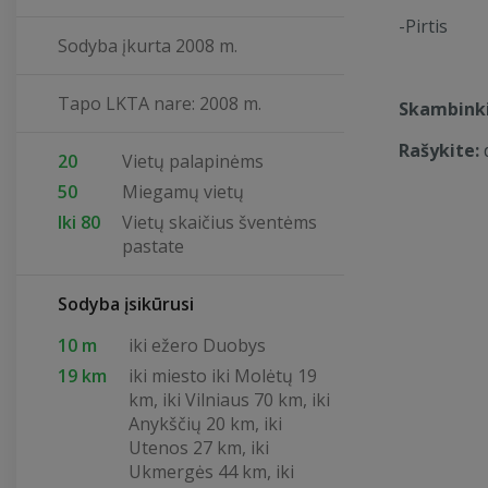
-Pirtis
Sodyba įkurta 2008 m.
Tapo LKTA nare: 2008 m.
Skambinki
Rašykite:
20
Vietų palapinėms
50
Miegamų vietų
Iki 80
Vietų skaičius šventėms
pastate
Sodyba įsikūrusi
10 m
iki ežero Duobys
19 km
iki miesto iki Molėtų 19
km, iki Vilniaus 70 km, iki
Anykščių 20 km, iki
Utenos 27 km, iki
Ukmergės 44 km, iki