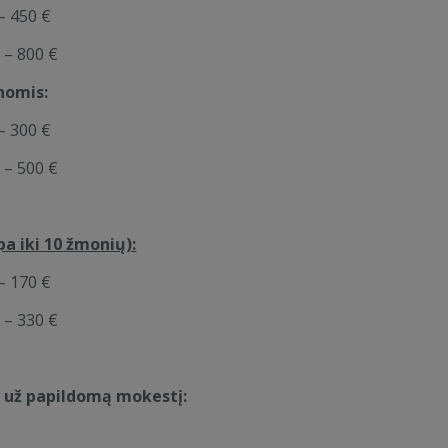
– 450 €
nei 2 nakvynėms.
 – 800 €
rba +37060690063,
nomis:
– 300 €
 – 500 €
lpa iki 10 žmonių):
– 170 €
 – 330 €
už papildomą mokestį: