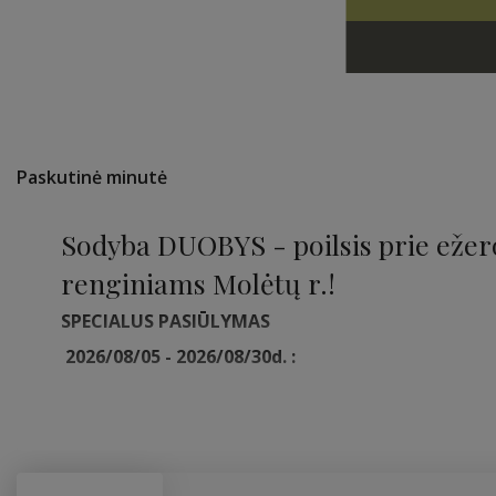
Paskutinė minutė
Sodyba DUOBYS - poilsis prie ežero
renginiams Molėtų r.!
SPECIALUS PASIŪLYMAS
2026/08/05 - 2026/08/30d. :
Vasarnamis (iki 6 asm.) darbo dienomis - 100 Eur/
dienomis - 140 Eur/naktį.
Klėtis (iki 10 asm.) darbo dienomis 150 Eur/naktį
- 200 Eur/naktį.