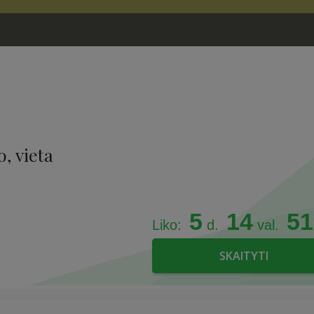
, vieta
5
14
51
Liko:
d.
val.
naktį, poilsio
SKAITYTI
, poilsio dienomis