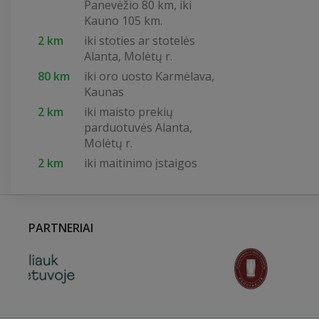
Panevėžio 80 km, iki
Kauno 105 km.
2 km
iki stoties ar stotelės
Alanta, Molėtų r.
80 km
iki oro uosto Karmėlava,
Kaunas
2 km
iki maisto prekių
parduotuvės Alanta,
Molėtų r.
2 km
iki maitinimo įstaigos
PARTNERIAI