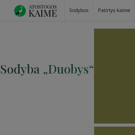
Sodybos
Patirtys kaime
Sodyba „Duobys“