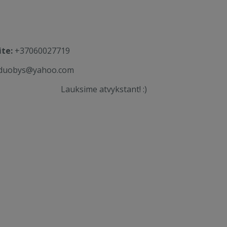
te:
+37060027719
duobys@yahoo.com
Lauksime atvykstant! :)