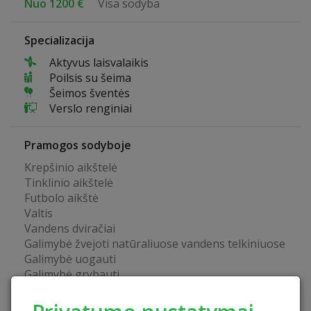
Nuo 1200 €
Visa sodyba
Specializacija
Aktyvus laisvalaikis
Poilsis su šeima
Šeimos šventės
Verslo renginiai
Pramogos sodyboje
Krepšinio aikštelė
Tinklinio aikštelė
Futbolo aikštė
Valtis
Vandens dviračiai
Galimybė žvejoti natūraliuose vandens telkiniuose
Galimybė uogauti
Galimybė grybauti