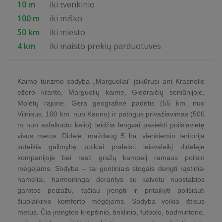
10 m
iki tvenkinio
100 m
iki miško
50 km
iki miesto
4 km
iki maisto prekių parduotuvės
Kaimo turizmo sodyba „Marguoliai“ įsikūrusi ant Krasnolio
ežero kranto, Marguolių kaime, Giedraičių seniūnijoje,
Molėtų rajone. Gera geografinė padėtis (55 km. nuo
Vilniaus, 100 km. nuo Kauno) ir patogus privažiavimas (500
m nuo asfaltuoto kelio) leidžia lengvai pasiekti poilsiavietę
visus metus. Didelė, maždaug 5 ha, vienkiemio teritorija
suteikia galimybę puikiai praleisti laisvalaikį didelėje
kompanijoje bei rasti gražų kampelį ramaus poilsio
mėgėjams. Sodyba – tai gontiniais stogais dengti rąstiniai
nameliai, harmoningai derantys su kalvotu nuostabios
gamtos peizažu, tačiau įrengti ir pritaikyti poilsiauti
šiuolaikinio komforto mėgėjams. Sodyba veikia ištisus
metus. Čia įrengtos krepšinio, tinklinio, futbolo, badmintono,