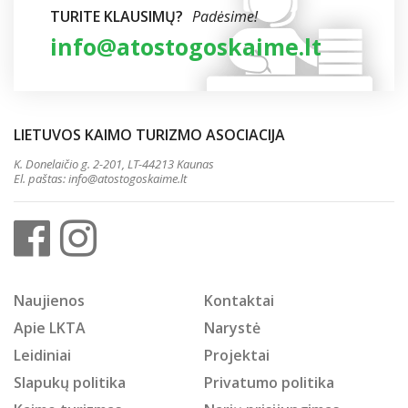
TURITE KLAUSIMŲ?
Padėsime!
info@atostogoskaime.lt
LIETUVOS KAIMO TURIZMO ASOCIACIJA
K. Donelaičio g. 2-201, LT-44213 Kaunas
El. paštas:
info@atostogoskaime.lt
Naujienos
Kontaktai
Apie LKTA
Narystė
Leidiniai
Projektai
Slapukų politika
Privatumo politika