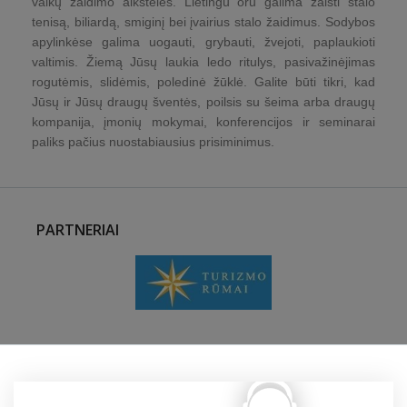
vaikų žaidimo aikštelės. Lietingu oru galima žaisti stalo
tenisą, biliardą, smiginį bei įvairius stalo žaidimus. Sodybos
apylinkėse galima uogauti, grybauti, žvejoti, paplaukioti
valtimis. Žiemą Jūsų laukia ledo ritulys, pasivažinėjimas
rogutėmis, slidėmis, poledinė žūklė. Galite būti tikri, kad
Jūsų ir Jūsų draugų šventės, poilsis su šeima arba draugų
kompanija, įmonių mokymai, konferencijos ir seminarai
paliks pačius nuostabiausius prisiminimus.
PARTNERIAI