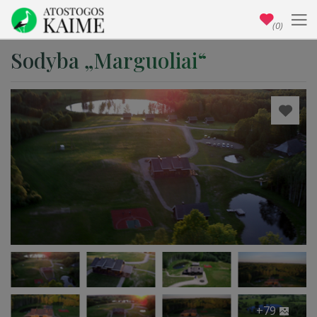
(0)
Sodyba „Marguoliai“
+79