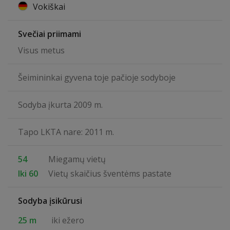
Vokiškai
Svečiai priimami
Visus metus
Šeimininkai gyvena toje pačioje sodyboje
Sodyba įkurta 2009 m.
Tapo LKTA nare: 2011 m.
54
Miegamų vietų
Iki 60
Vietų skaičius šventėms pastate
Sodyba įsikūrusi
25 m
iki ežero