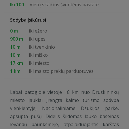
Iki 100
Vietų skaičius šventėms pastate
Sodyba įsikūrusi
0 m
iki ežero
900 m
iki upės
10 m
iki tvenkinio
10 m
iki miško
17 km
iki miesto
1 km
iki maisto prekių parduotuvės
Labai patogioje vietoje 18 km nuo Druskininkų
miesto jaukiai įrengta kaimo turizmo sodyba
vienkiemyje, Nacionaliniame Dzūkijos parke,
apsupta pušų. Didelis šildomas lauko baseinas
levandų paunksmėje, atpalaiduojantis karštas