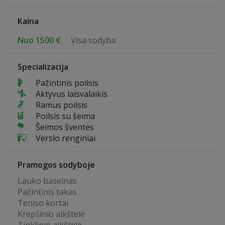
Kaina
Nuo 1500 €
Visa sodyba
Specializacija
Pažintinis poilsis
Aktyvus laisvalaikis
Ramus poilsis
Poilsis su šeima
Šeimos šventės
Verslo renginiai
Pramogos sodyboje
Lauko baseinas
Pažintinis takas
Teniso kortai
Krepšinio aikštelė