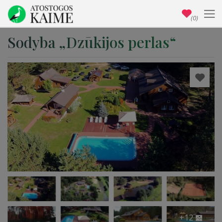
(0)
Sodyba „Dzūkijos perlas“
+12