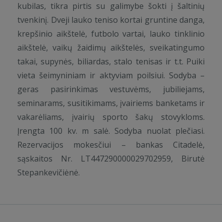
kubilas, tikra pirtis su galimybe šokti į šaltinių
tvenkinį. Dveji lauko teniso kortai gruntine danga,
krepšinio aikštelė, futbolo vartai, lauko tinklinio
aikštelė, vaikų žaidimų aikštelės, sveikatingumo
takai, supynės, biliardas, stalo tenisas ir t.t. Puiki
vieta šeimyniniam ir aktyviam poilsiui. Sodyba –
geras pasirinkimas vestuvėms, jubiliejams,
seminarams, susitikimams, įvairiems banketams ir
vakarėliams, įvairių sporto šakų stovykloms.
Įrengta 100 kv. m salė. Sodyba nuolat plečiasi.
Rezervacijos mokesčiui – bankas Citadelė,
sąskaitos Nr. LT447290000029702959, Birutė
Stepankevičiėnė.