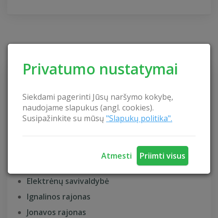
KAIMO TURIZMAS
Privatumo nustatymai
Akmenės rajonas
Siekdami pagerinti Jūsų naršymo kokybę,
Alytaus rajonas
naudojame slapukus (angl. cookies).
Susipažinkite su mūsų
"Slapukų politika".
Anykščių rajonas
Birštono savivaldybė
Biržų rajonas
Atmesti
Priimti visus
Druskininkų savivaldybė
Elektrėnų savivaldybė
Ignalinos rajonas
Jonavos rajonas