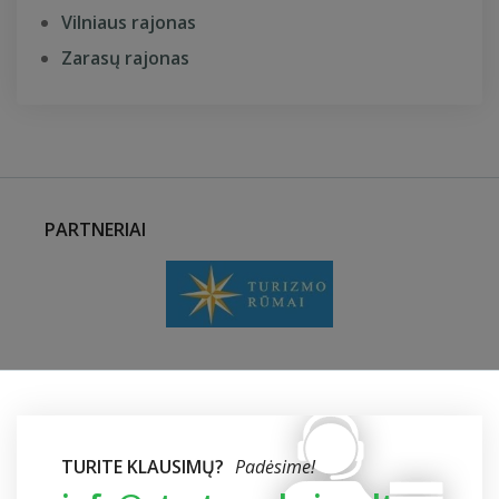
Vilniaus rajonas
Zarasų rajonas
PARTNERIAI
TURITE KLAUSIMŲ?
Padėsime!