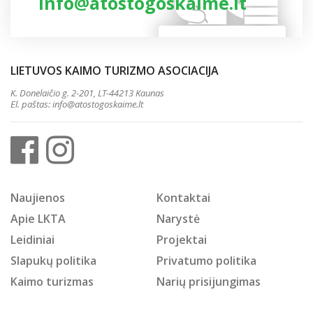
info@atostogoskaime.lt
LIETUVOS KAIMO TURIZMO ASOCIACIJA
K. Donelaičio g. 2-201, LT-44213 Kaunas
El. paštas:
info@atostogoskaime.lt
Naujienos
Kontaktai
Apie LKTA
Narystė
Leidiniai
Projektai
Slapukų politika
Privatumo politika
Kaimo turizmas
Narių prisijungimas