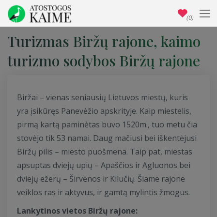
(0)
Turizmas Biržų rajone, kaimo
turizmo sodybos Biržų rajone
Biržai – vienas seniausių Lietuvos miestų, kuris
yra įsikūręs Panevėžio apskrityje. Kaip miestelis,
pirmą kartą paminėtas buvo 1520m., tuo metu čia
stovėjo tik 53 namai. Daug mačiusi bei iškentėjusi
Biržų pilis – miesto puošmena. Taip pat, miestas
apsuptas dviejų upių – Apaščios ir Agluonos bei
dviejų ežerų – Širvėnos ir Kilučių. Šiame rajone
veiklos ras ir aktyvus, ir gamtą mylintis žmogus.
Lankytinos vietos Biržų rajone: