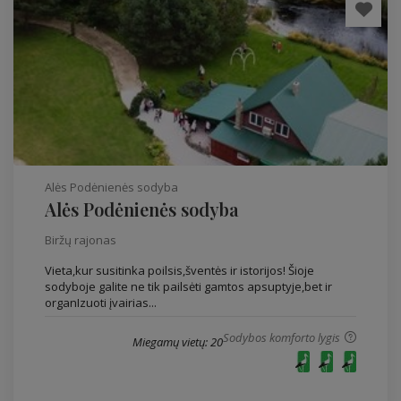
Alės Podėnienės sodyba
Alės Podėnienės sodyba
Biržų rajonas
Vieta,kur susitinka poilsis,šventės ir istorijos! Šioje
sodyboje galite ne tik pailsėti gamtos apsuptyje,bet ir
organIzuoti įvairias...
Sodybos komforto lygis
Miegamų vietų: 20