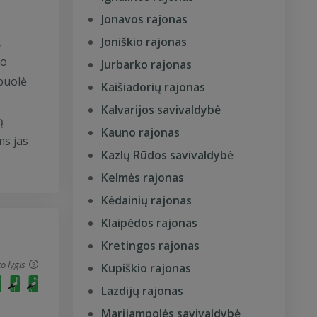
Jonavos rajonas
,
Joniškio rajonas
no
Jurbarko rajonas
puolė
Kaišiadorių rajonas
Kalvarijos savivaldybė
ą
Kauno rajonas
ms jas
Kazlų Rūdos savivaldybė
Kelmės rajonas
Kėdainių rajonas
Klaipėdos rajonas
Kretingos rajonas
o lygis
Kupiškio rajonas
Lazdijų rajonas
Marijampolės savivaldybė