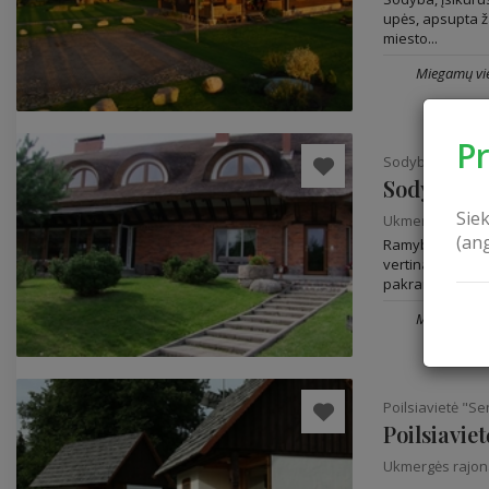
upės, apsupta ža
miesto...
Miegamų vie
P
Sodyba „Žirnaja
Sodyba „Ži
Sie
Ukmergės rajo
(an
Ramybės ir roma
vertinantiems –
pakrantėje....
Miegamų vie
Poilsiavietė "S
Poilsiavie
Ukmergės rajo