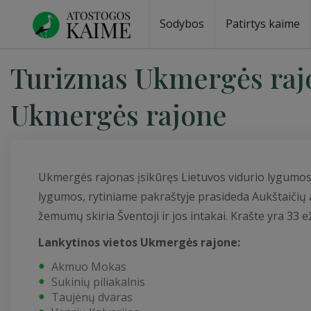
Sodybos
Patirtys kaime
Turizmas Ukmergės raj
Ukmergės rajone
Ukmergės rajonas įsikūręs Lietuvos vidurio lygumos
lygumos, rytiniame pakraštyje prasideda Aukštaičių a
žemumų skiria Šventoji ir jos intakai. Krašte yra 33 eže
Lankytinos vietos Ukmergės rajone:
Akmuo Mokas
Sukinių piliakalnis
Taujėnų dvaras