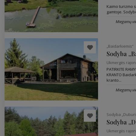
Kaimo turizmo s
gamtoje. Sodyboje
Miegamų vie
„Baidarkiemis“
Sodyba „B
Ukmergės rajo
PATIRKITE RAM
KRANTO Baidark
kranto...
Miegamų vie
Sodyba „Duburi
Sodyba „D
Ukmergės rajo