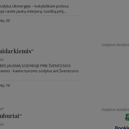
odyba Ukmergėje – kokybiškam poilsiui
 rasite jaukų interjerą, rusišką pirtį,...
tų: 20
Sodybos komfort
aidarkiemis“
nas
YBĖS JAUSMĄ SODYBOJE PRIE ŠVENTOSIOS
iemis - kaimo turizmo sodyba ant Šventosios
tų: 16
ai“
Sodybos komfort
uburiai“
nas