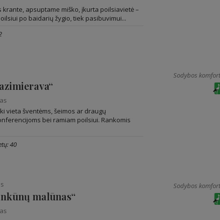
 krante, apsuptame miško, įkurta poilsiavietė –
poilsiui po baidarių žygio, tiek pasibuvimui...
2
Sodybos komfort
azimierava“
nas
iki vieta šventėms, šeimos ar draugų
onferencijoms bei ramiam poilsiui. Rankomis
tų: 40
as
Sodybos komfort
inkūnų malūnas“
nas