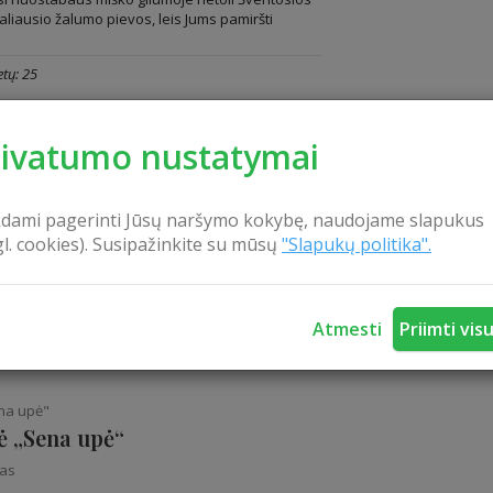
liausio žalumo pievos, leis Jums pamiršti
tų: 25
rivatumo nustatymai
“
Sodybos komfort
rnaja“
kdami pagerinti Jūsų naršymo kokybę, naudojame slapukus
nas
gl. cookies). Susipažinkite su mūsų
"Slapukų politika".
ntikos ištroškusiems, privatumą ir komfortą
 mažas rojaus kampelis Žirnajų ežero
tų: 70
Atmesti
Priimti vis
ena upė"
tė „Sena upė“
nas