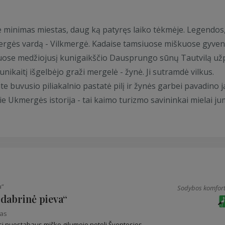
se minimas miestas, daug ką patyręs laiko tėkmėje. Legendos
kmergės vardą - Vilkmergė. Kadaise tamsiuose miškuose gyve
kuose medžiojusį kunigaikščio Dausprungo sūnų Tautvilą už
aunikaitį išgelbėjo graži mergelė - žynė. Ji sutramdė vilkus.
buvusio piliakalnio pastatė pilį ir žynės garbei pavadino j
e Ukmergės istorija - tai kaimo turizmo savininkai mielai ju
a“
Sodybos komfort
dabrinė pieva“
nas
si nuostabaus miško gilumoje netoli Šventosios