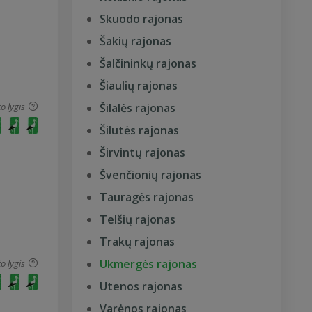
Skuodo rajonas
Šakių rajonas
Šalčininkų rajonas
Šiaulių rajonas
o lygis
Šilalės rajonas
Šilutės rajonas
Širvintų rajonas
Švenčionių rajonas
Tauragės rajonas
Telšių rajonas
Trakų rajonas
Ukmergės rajonas
o lygis
Utenos rajonas
Varėnos rajonas