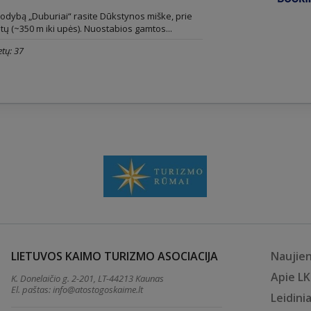
odybą „Duburiai“ rasite Dūkstynos miške, prie
ų (~350 m iki upės). Nuostabios gamtos...
tų: 37
LIETUVOS KAIMO TURIZMO ASOCIACIJA
Naujie
Apie L
K. Donelaičio g. 2-201, LT-44213 Kaunas
El. paštas:
info@atostogoskaime.lt
Leidinia