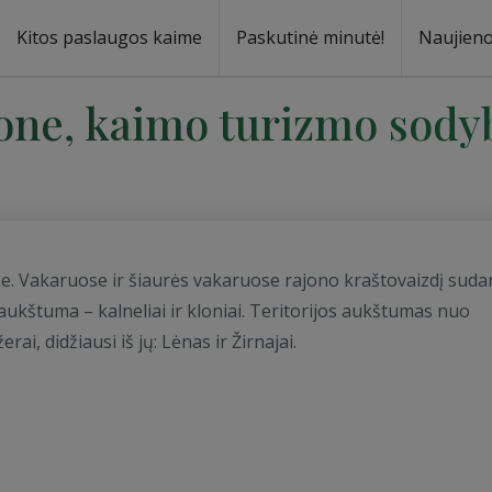
Kitos paslaugos kaime
Paskutinė minutė!
Naujien
one, kaimo turizmo sody
e. Vakaruose ir šiaurės vakaruose rajono kraštovaizdį suda
ukštuma – kalneliai ir kloniai. Teritorijos aukštumas nuo
rai, didžiausi iš jų: Lėnas ir Žirnajai.