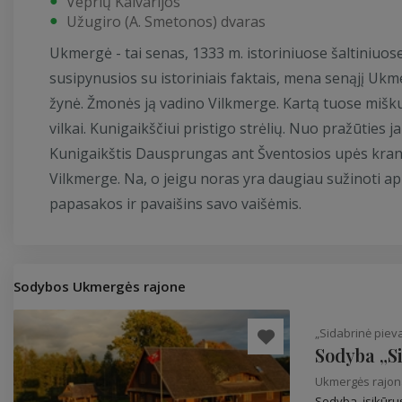
Veprių Kalvarijos
Užugiro (A. Smetonos) dvaras
Ukmergė - tai senas, 1333 m. istoriniuose šaltiniuo
susipynusios su istoriniais faktais, mena senąjį U
žynė. Žmonės ją vadino Vilkmerge. Kartą tuose miš
vilkai. Kunigaikščiui pristigo strėlių. Nuo pražūties j
Kunigaikštis Dausprungas ant Šventosios upės krante 
Vilkmerge. Na, o jeigu noras yra daugiau sužinoti api
papasakos ir pavaišins savo vaišėmis.
Sodybos Ukmergės rajone
„Sidabrinė piev
Sodyba „Si
Ukmergės rajo
Sodyba, įsikūru