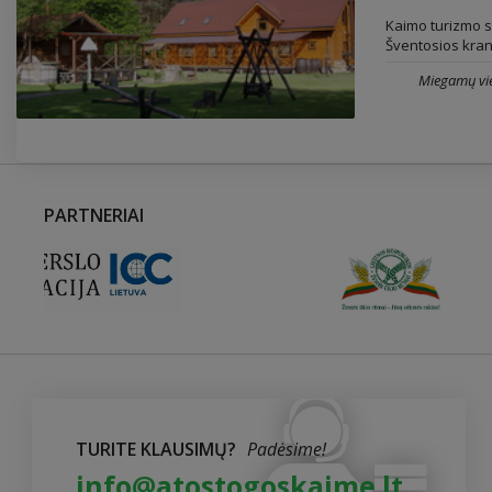
Kaimo turizmo s
Šventosios krant
Miegamų vie
PARTNERIAI
TURITE KLAUSIMŲ?
Padėsime!
info@atostogoskaime.lt