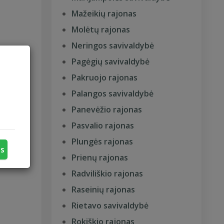
Mažeikių rajonas
Molėtų rajonas
Neringos savivaldybė
Pagėgių savivaldybė
o lygis
Pakruojo rajonas
Palangos savivaldybė
Panevėžio rajonas
Pasvalio rajonas
Plungės rajonas
us
Prienų rajonas
Radviliškio rajonas
Raseinių rajonas
Rietavo savivaldybė
Rokiškio rajonas