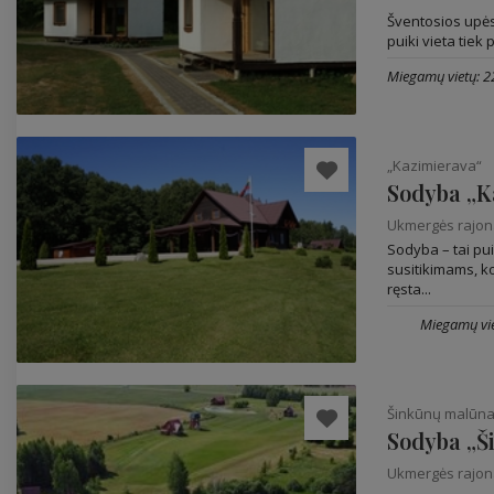
Šventosios upės
puiki vieta tiek 
Miegamų vietų: 2
„Kazimierava“
Sodyba „K
Ukmergės rajo
Sodyba – tai pu
susitikimams, k
ręsta...
Miegamų vie
Šinkūnų malūn
Sodyba „Š
Ukmergės rajo