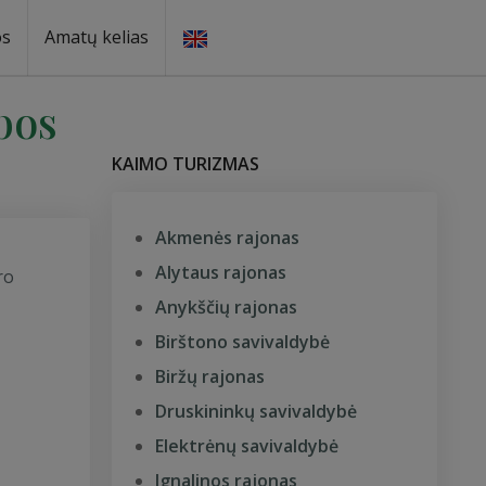
os
Amatų kelias
bos
KAIMO TURIZMAS
Akmenės rajonas
Alytaus rajonas
ro
Anykščių rajonas
Birštono savivaldybė
Biržų rajonas
Druskininkų savivaldybė
Elektrėnų savivaldybė
Ignalinos rajonas