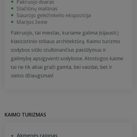
Pakruojo dvaras
Stačiūnų malūnas
Siaurojo geležinkelio ekspozicija
Marijos žemė
Pakruojis, tai miestas, kuriame galima Įsijausti į
klasicistinio stiliaus architektūrą. Kaimo turizmo
sodybos siūlo stulbinančius pasiūlymus ir
galimybę apsigyventi sodybose. Atostogos kaime
tai ne tik akiai graži gamta, bei vaizdai, bet ir
sielos džiaugsmas!
KAIMO TURIZMAS
Akmenės rajonas