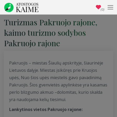
(0)
Turizmas Pakruojo rajone,
kaimo turizmo sodybos
Pakruojo rajone
Pakruojis – miestas Šiaulių apskrityje, šiaurinėje
Lietuvos dalyje. Miestas įsikūręs prie Kruojos
upės, Nuo šios upės miestelis gavo pavadinimą
Pakruojis. Šios gvenvietės apylinkėse yra kasamas
perlo blizgumo akmuo –dolomitas, kurio skalda
yra naudojama kelių tiesimui.
Lankytinos vietos Pakruojo rajone: