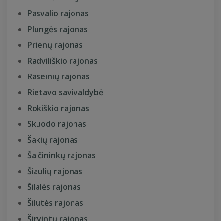
Pasvalio rajonas
Plungės rajonas
Prienų rajonas
Radviliškio rajonas
Raseinių rajonas
Rietavo savivaldybė
Rokiškio rajonas
Skuodo rajonas
Šakių rajonas
Šalčininkų rajonas
Šiaulių rajonas
Šilalės rajonas
Šilutės rajonas
Širvintų rajonas