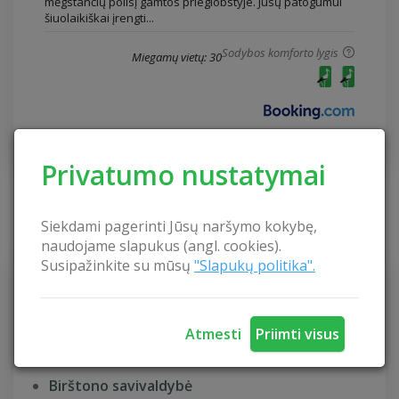
mėgstančių poilsį gamtos prieglobstyje. Jūsų patogumui
šiuolaikiškai įrengti...
Sodybos komforto lygis
Miegamų vietų: 30
Privatumo nustatymai
Siekdami pagerinti Jūsų naršymo kokybę,
KAIMO TURIZMAS
naudojame slapukus (angl. cookies).
Susipažinkite su mūsų
"Slapukų politika".
Akmenės rajonas
Alytaus rajonas
Atmesti
Priimti visus
Anykščių rajonas
Birštono savivaldybė