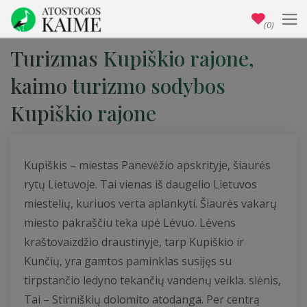
(0)
Turizmas Kupiškio rajone,
kaimo turizmo sodybos
Kupiškio rajone
Kupiškis – miestas Panevėžio apskrityje, šiaurės
rytų Lietuvoje. Tai vienas iš daugelio Lietuvos
miestelių, kuriuos verta aplankyti. Šiaurės vakarų
miesto pakraščiu teka upė Lėvuo. Lėvens
kraštovaizdžio draustinyje, tarp Kupiškio ir
Kunčių, yra gamtos paminklas susijęs su
tirpstančio ledyno tekančių vandenų veikla. slėnis,
Tai – Stirniškių dolomito atodanga. Per centrą