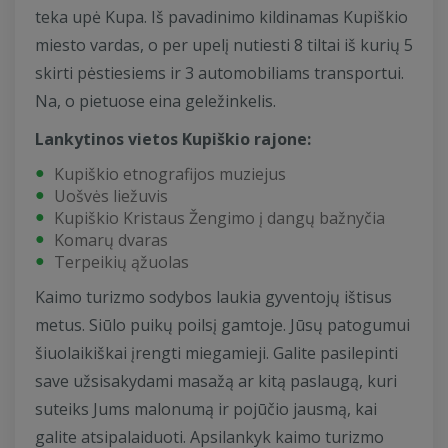
teka upė Kupa. Iš pavadinimo kildinamas Kupiškio
miesto vardas, o per upelį nutiesti 8 tiltai iš kurių 5
skirti pėstiesiems ir 3 automobiliams transportui.
Na, o pietuose eina geležinkelis.
Lankytinos vietos Kupiškio rajone:
Kupiškio etnografijos muziejus
Uošvės liežuvis
Kupiškio Kristaus Žengimo į dangų bažnyčia
Komarų dvaras
Terpeikių ąžuolas
Kaimo turizmo sodybos laukia gyventojų ištisus
metus. Siūlo puikų poilsį gamtoje. Jūsų patogumui
šiuolaikiškai įrengti miegamieji. Galite pasilepinti
save užsisakydami masažą ar kitą paslaugą, kuri
suteiks Jums malonumą ir pojūčio jausmą, kai
galite atsipalaiduoti. Apsilankyk kaimo turizmo