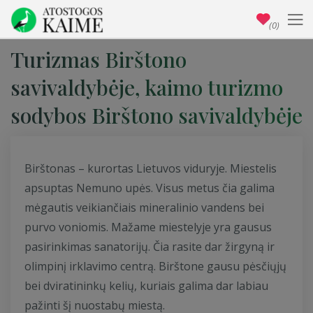
(0)
Turizmas Birštono
savivaldybėje, kaimo turizmo
sodybos Birštono savivaldybėje
Birštonas – kurortas Lietuvos viduryje. Miestelis
apsuptas Nemuno upės. Visus metus čia galima
mėgautis veikiančiais mineralinio vandens bei
purvo voniomis. Mažame miestelyje yra gausus
pasirinkimas sanatorijų. Čia rasite dar žirgyną ir
olimpinį irklavimo centrą. Birštone gausu pėsčiųjų
bei dviratininkų kelių, kuriais galima dar labiau
pažinti šį nuostabų miestą.