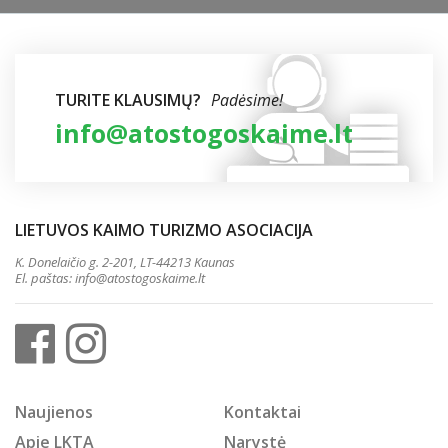
TURITE KLAUSIMŲ?
Padėsime!
info@atostogoskaime.lt
LIETUVOS KAIMO TURIZMO ASOCIACIJA
K. Donelaičio g. 2-201, LT-44213 Kaunas
El. paštas:
info@atostogoskaime.lt
Naujienos
Kontaktai
Apie LKTA
Narystė