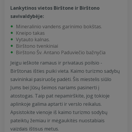
Lankytinos vietos Birštone ir Birštono
savivaldybėje:
Mineralinio vandens garinimo bokštas.
Kneipo takas
Vytauto kalnas.
Birštono tvenkiniai
Birštono Šv. Antano Paduviečio bažnyčia
Jeigu ieškote ramaus ir privataus poilsio -
Birštonas išties puiki vieta. Kaimo turizmo sadybų
savininkai pasiruošę padėti. Šis miestelis siūlo
Jums bei Jūsų šeimos nariams pasinerti į
atostogas. Taip pat nepamirškite, jog tokioje
aplinkoje galima aptarti ir verslo reikalus.
Apsistokite vienoje iš kaimo turizmo sodybų
pateiktų žemiau ir mėgaukitės nuostabiais
vaizdais ištisus metus.