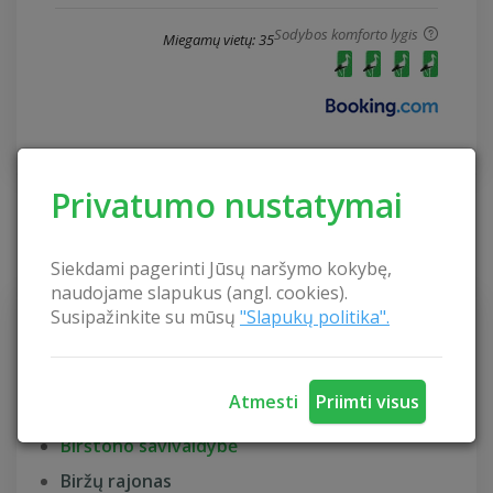
Sodybos komforto lygis
Miegamų vietų: 35
Privatumo nustatymai
KAIMO TURIZMAS
Siekdami pagerinti Jūsų naršymo kokybę,
naudojame slapukus (angl. cookies).
Susipažinkite su mūsų
"Slapukų politika".
Akmenės rajonas
Alytaus rajonas
Atmesti
Priimti visus
Anykščių rajonas
Birštono savivaldybė
Biržų rajonas