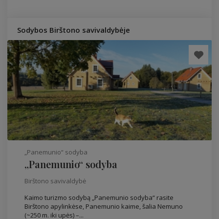
Sodybos Birštono savivaldybėje
„Panemunio“ sodyba
„Panemunio“ sodyba
Birštono savivaldybė
Kaimo turizmo sodybą „Panemunio sodyba“ rasite
Birštono apylinkėse, Panemunio kaime, šalia Nemuno
(~250 m. iki upės) –...