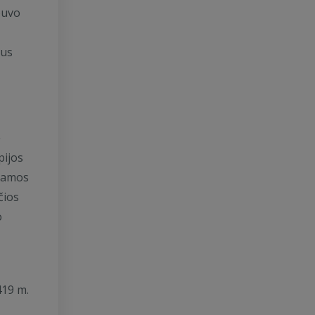
buvo
bus
ė
pijos
žiamos
čios
o
419 m.