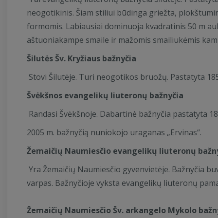
neogotikinis. Šiam stiliui būdinga griežta, plokštu
formomis. Labiausiai dominuoja kvadratinis 50 m auk
aštuoniakampe smaile ir mažomis smailiukėmis kampu
Šilutės Šv. Kryžiaus bažnyčia
Stovi Šilutėje. Turi neogotikos bruožų. Pastatyta 18
Švėkšnos evangelikų liuteronų bažnyčia
Randasi Švėkšnoje. Dabartinė bažnyčia pastatyta 18
2005 m. bažnyčią nuniokojo uraganas „Ervinas“.
Žemaičių Naumiesčio evangelikų liuteronų bažn
Yra Žemaičių Naumiesčio gyvenvietėje. Bažnyčia buv
varpas. Bažnyčioje vyksta evangelikų liuteronų pama
Žemaičių Naumiesčio Šv. arkangelo Mykolo bažn