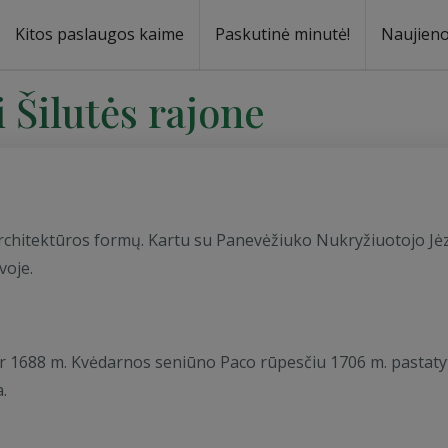
Kitos paslaugos kaime
Paskutinė minutė!
Naujien
 Šilutės rajone
architektūros formų. Kartu su Panevėžiuko Nukryžiuotojo Jė
voje.
ir 1688 m. Kvėdarnos seniūno Paco rūpesčiu 1706 m. pastaty
.