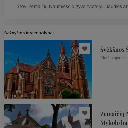
Stovi Žemaičių Naumiesčio gyvenvietėje. Liaudies a
Bažnyčios ir vienuolynai
Švėkšnos Š
Šilutės rajonas
Žemaičių 
Mykolo ba