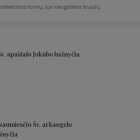
rchitektūros formų, turi neogotikos bruožų.
v. apaštalo Jokūbo bažnyčia
Naumiesčio Šv. arkangelo
žnyčia