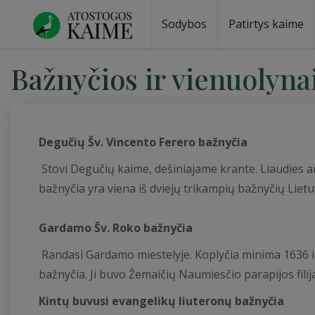
Sodybos
Patirtys kaime
Bažnyčios ir vienuolynai
Degučių Šv. Vincento Ferero bažnyčia
Stovi Degučių kaime, dešiniajame krante. Liaudies 
bažnyčia yra viena iš dviejų trikampių bažnyčių Lietu
Gardamo Šv. Roko bažnyčia
Randasi Gardamo miestelyje. Koplyčia minima 1636 
bažnyčia. Ji buvo Žemaičių Naumiesčio parapijos filija
Kintų buvusi evangelikų liuteronų bažnyčia