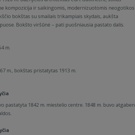
mine kompozicija ir saikingomis, modernizuotomis neogotikos
ščio bokštas su smailais trikampiais skydais, aukšta
ose. Bokšto viršūnė – pati puošniausia pastato dalis.
54 m.
67 m., bokštas pristatytas 1913 m.
yčia
o pastatyta 1842 m. miestelio centre. 1848 m. buvo atgaben
ldos.
yčia