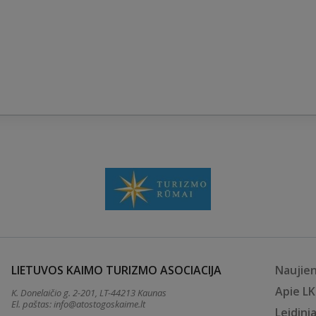
LIETUVOS KAIMO TURIZMO ASOCIACIJA
Naujie
Apie L
K. Donelaičio g. 2-201, LT-44213 Kaunas
El. paštas:
info@atostogoskaime.lt
Leidinia