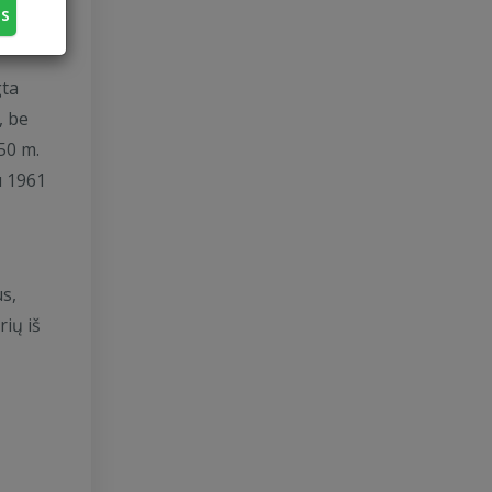
us
gta
, be
50 m.
u 1961
s,
ių iš