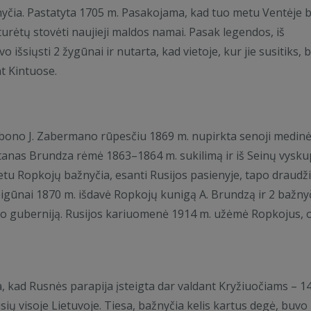
žnyčia. Pastatyta 1705 m. Pasakojama, kad tuo metu Ventėje 
turėtų stovėti naujieji maldos namai. Pasak legendos, iš
 išsiųsti 2 žygūnai ir nutarta, kad vietoje, kur jie susitiks, 
t Kintuose.
ebono J. Zabermano rūpesčiu 1869 m. nupirkta senoji medin
tanas Brundza rėmė 1863–1864 m. sukilimą ir iš Seinų vysku
metu Ropkojų bažnyčia, esanti Rusijos pasienyje, tapo draud
igūnai 1870 m. išdavė Ropkojų kunigą A. Brundzą ir 2 bažny
sko guberniją. Rusijos kariuomenė 1914 m. užėmė Ropkojus, 
 kad Rusnės parapija įsteigta dar valdant Kryžiuočiams – 1
ių visoje Lietuvoje. Tiesa, bažnyčia kelis kartus degė, buvo