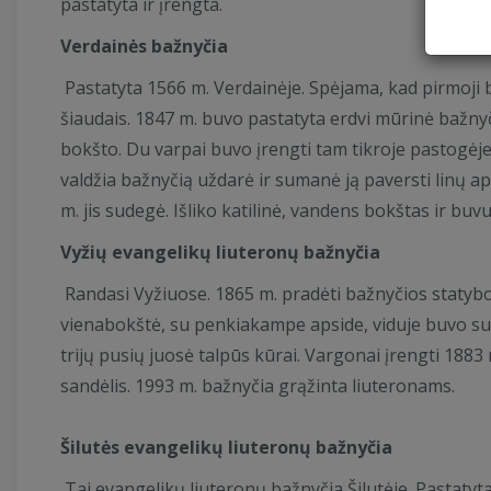
pastatyta ir įrengta.
Verdainės bažnyčia
Pastatyta 1566 m. Verdainėje. Spėjama, kad pirmoji 
šiaudais. 1847 m. buvo pastatyta erdvi mūrinė bažny
bokšto. Du varpai buvo įrengti tam tikroje pastogėje.
valdžia bažnyčią uždarė ir sumanė ją paversti linų ap
m. jis sudegė. Išliko katilinė, vandens bokštas ir buv
Vyžių evangelikų liuteronų bažnyčia
Randasi Vyžiuose. 1865 m. pradėti bažnyčios statybo
vienabokštė, su penkiakampe apside, viduje buvo sup
trijų pusių juosė talpūs kūrai. Vargonai įrengti 188
sandėlis. 1993 m. bažnyčia grąžinta liuteronams.
Šilutės evangelikų liuteronų bažnyčia
Tai evangelikų liuteronų bažnyčia Šilutėje. Pastatyt