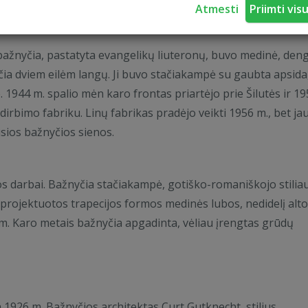
Atmesti
Priimti vis
bažnyčia, pastatyta evangelikų liuteronų, buvo medinė, den
čia dviem eilėm langų. Ji buvo stačiakampė su gaubta apsida
 1944 m. spalio mėn karo frontas priartėjo prie Šilutės ir 19
dirbimo fabriku. Linų fabrikas pradėjo veikti 1956 m., bet ja
usios bažnyčios sienos.
s darbai. Bažnyčia stačiakampė, gotiško-romaniškojo stiliau
rojektuotos trapecijos formos medinės lubos, nedidelį altor
3 m. Karo metais bažnyčia apgadinta, vėliau įrengtas grūdų
a 1926 m. Bažnyčios architektas Curt Gutknecht, stilius