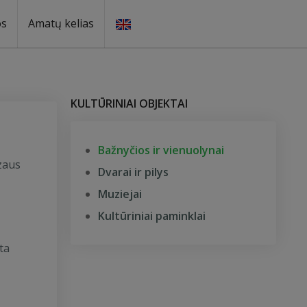
os
Amatų kelias
KULTŪRINIAI OBJEKTAI
Bažnyčios ir vienuolynai
zaus
Dvarai ir pilys
Muziejai
Kultūriniai paminklai
ta