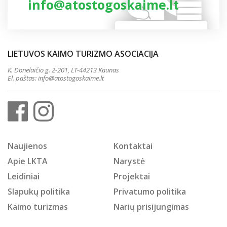
info@atostogoskaime.lt
LIETUVOS KAIMO TURIZMO ASOCIACIJA
K. Donelaičio g. 2-201, LT-44213 Kaunas
El. paštas:
info@atostogoskaime.lt
Naujienos
Kontaktai
Apie LKTA
Narystė
Leidiniai
Projektai
Slapukų politika
Privatumo politika
Kaimo turizmas
Narių prisijungimas