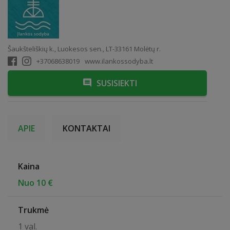
Šaukšteliškių k., Luokesos sen., LT-33161 Molėtų r.
+37068638019
www.ilankossodyba.lt
SUSISIEKTI
APIE
KONTAKTAI
Kaina
Nuo 10 €
Trukmė
1 val.