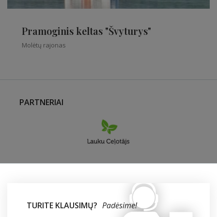
Pramoginis keltas "Švyturys"
Molėtų rajonas
PARTNERIAI
TURITE KLAUSIMŲ?
Padėsime!