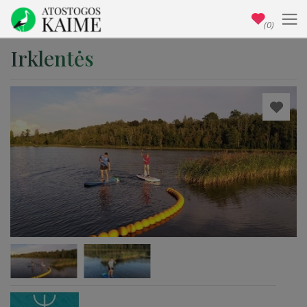
(0)
Irklentės