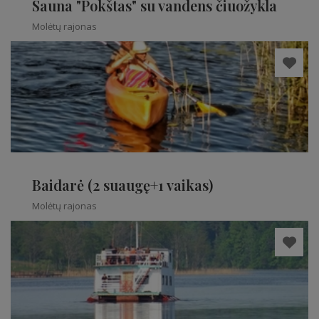
Sauna "Pokštas" su vandens čiuožykla
Molėtų rajonas
Baidarė (2 suaugę+1 vaikas)
Molėtų rajonas