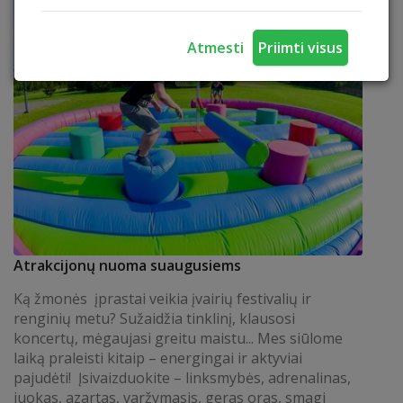
Atmesti
Priimti visus
Atrakcijonų nuoma suaugusiems
Ką žmonės įprastai veikia įvairių festivalių ir
renginių metu? Sužaidžia tinklinį, klausosi
koncertų, mėgaujasi greitu maistu... Mes siūlome
laiką praleisti kitaip – energingai ir aktyviai
pajudėti! Įsivaizduokite – linksmybės, adrenalinas,
juokas, azartas, varžymasis, geras oras, smagi