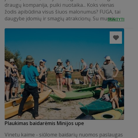
draugų kompanija, puiki nuotaika... Koks vienas
žodis apibūdina visus šiuos malonumus? FUGA, tai
daugybe įdomių ir smagių atrakcionų. Su mumis...
SKAITYTI
Plaukimas baidarėmis Minijos upe
Vinetu kaime - siūlome baidarių nuomos paslaugas