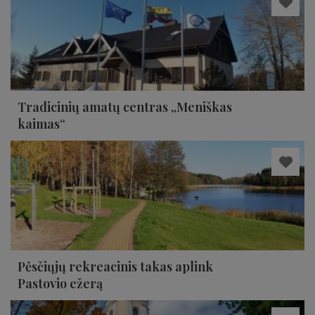
Tradicinių amatų centras „Meniškas
kaimas“
Pėsčiųjų rekreacinis takas aplink
Pastovio ežerą