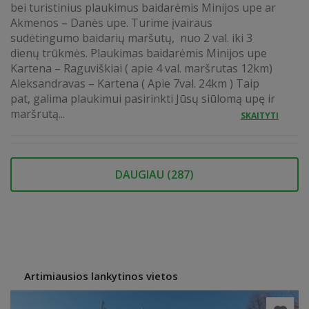
bei turistinius plaukimus baidarėmis Minijos upe ar
Akmenos – Danės upe. Turime įvairaus
sudėtingumo baidarių maršutų, nuo 2 val. iki 3
dienų trūkmės. Plaukimas baidarėmis Minijos upe
Kartena – Raguviškiai ( apie 4 val. maršrutas 12km)
Aleksandravas – Kartena ( Apie 7val. 24km ) Taip
pat, galima plaukimui pasirinkti Jūsų siūlomą upę ir
maršrutą...
SKAITYTI
DAUGIAU (
287
)
Artimiausios lankytinos vietos