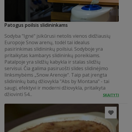
Patogus poilsis slidininkams
Sodyba "Ignė" įsikūrusi netolis vienos didžiausių
Europoje Snow arenų, todėl tai idealus
pasirinkimas slidininkų poilsiui. Sodyboje yra
pritaikytas kambarys slidininkų poreikiams.
Patalpoje yra slidžių kabykla ir stalas slidžių
servisui. Čia galima pasiruošti slides slidinėjimo
linksmybėms „Snow Arenoje“. Taip pat įrengta
slidininkų batų džiovykla "Abs by Montana" - tai
saugi, efektyvi ir moderni džiovykla, pritaikyta
džiovinti 54...
SKAITYTI