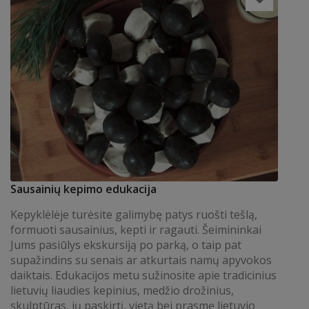
Sausainių kepimo edukacija
Kepyklėlėje turėsite galimybę patys ruošti tešlą,
formuoti sausainius, kepti ir ragauti. Šeimininkai
Jums pasiūlys ekskursiją po parką, o taip pat
supažindins su senais ar atkurtais namų apyvokos
daiktais. Edukacijos metu sužinosite apie tradicinius
lietuvių liaudies kepinius, medžio drožinius,
skulptūras, jų paskirtį, vietą bei prasmę lietuvio