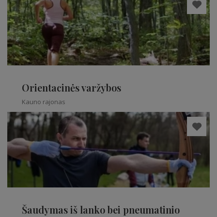
Orientacinės varžybos
Kauno rajonas
Šaudymas iš lanko bei pneumatinio