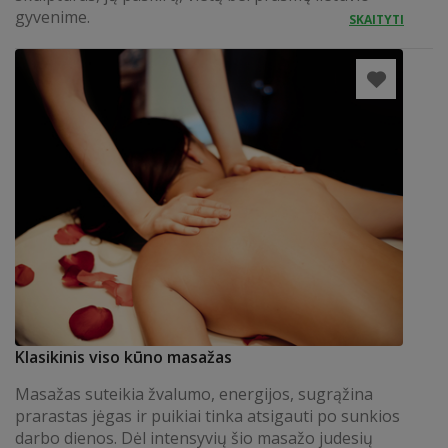
gyvenime.
SKAITYTI
Klasikinis viso kūno masažas
Masažas suteikia žvalumo, energijos, sugrąžina
prarastas jėgas ir puikiai tinka atsigauti po sunkios
darbo dienos. Dėl intensyvių šio masažo judesių