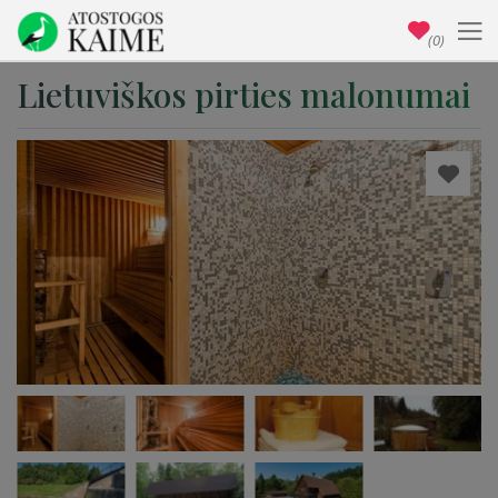
(0)
Lietuviškos pirties malonumai