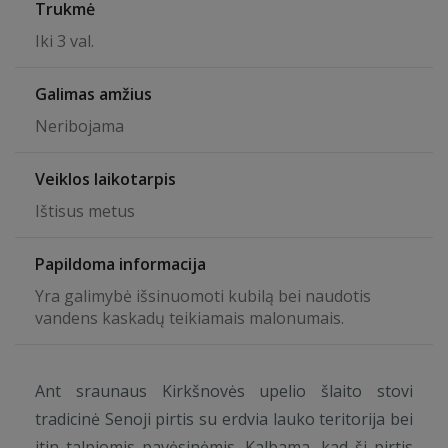
Trukmė
Iki 3 val.
Galimas amžius
Neribojama
Veiklos laikotarpis
Ištisus metus
Papildoma informacija
Yra galimybė išsinuomoti kubilą bei naudotis
vandens kaskadų teikiamais malonumais.
Ant sraunaus Kirkšnovės upelio šlaito stovi
tradicinė Senoji pirtis su erdvia lauko teritorija bei
itin talpiomis pavėsinėmis. Kalbama, kad ši pirtis