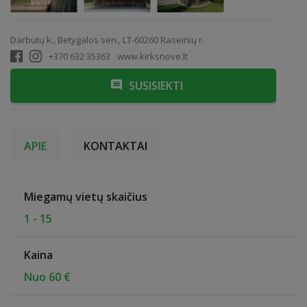
Darbutų k., Betygalos sen., LT-60260 Raseinių r.
+370 632 35363
www.kirksnove.lt
SUSISIEKTI
APIE
KONTAKTAI
Miegamų vietų skaičius
1 - 15
Kaina
Nuo 60 €