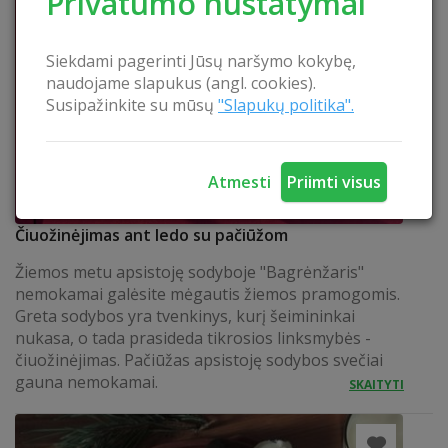
Privatumo nustatymai
Siekdami pagerinti Jūsų naršymo kokybę,
naudojame slapukus (angl. cookies).
Susipažinkite su mūsų
"Slapukų politika".
Atmesti
Priimti visus
Čiuožinėjimas ant ledo su pačiūžom
Žiemos metu apsistoję sodyboje "Bagrėnžaris"
nemokamai galėsite mėgautis žiemos pramogomis.
Greta sodybos yra tvenkinys, kurį šeimininkai
nukasa, o tada prasideda tikrosios linksmybės -
čiuožinėjimas. Pačiūžas apsistoję sodybos svečiai
gauna nemokamai.
SKAITYTI