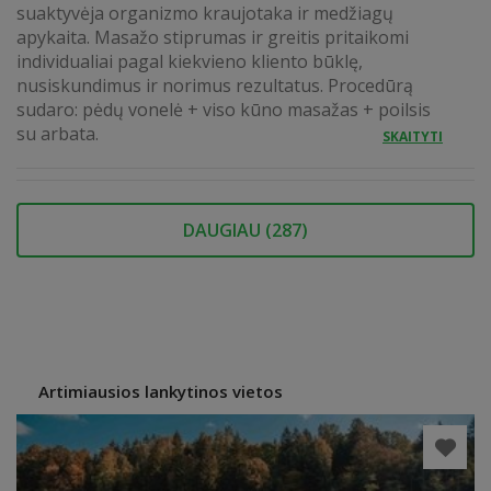
suaktyvėja organizmo kraujotaka ir medžiagų
apykaita. Masažo stiprumas ir greitis pritaikomi
individualiai pagal kiekvieno kliento būklę,
nusiskundimus ir norimus rezultatus. Procedūrą
sudaro: pėdų vonelė + viso kūno masažas + poilsis
su arbata.
SKAITYTI
DAUGIAU (
287
)
Artimiausios lankytinos vietos