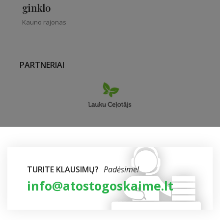
ginklo
Kauno rajonas
PARTNERIAI
TURITE KLAUSIMŲ?
Padėsime!
info@atostogoskaime.lt