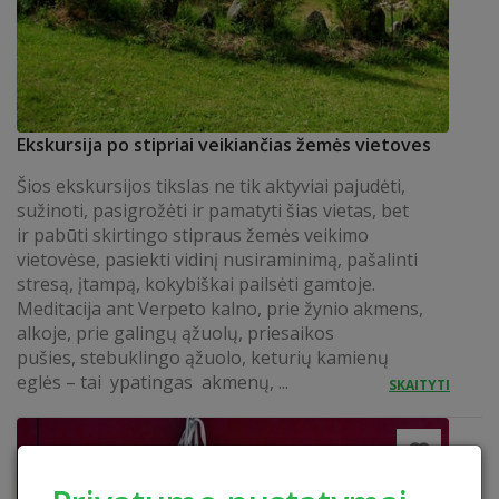
Ekskursija po stipriai veikiančias žemės vietoves
Šios ekskursijos tikslas ne tik aktyviai pajudėti,
sužinoti, pasigrožėti ir pamatyti šias vietas, bet
ir pabūti skirtingo stipraus žemės veikimo
vietovėse, pasiekti vidinį nusiraminimą, pašalinti
stresą, įtampą, kokybiškai pailsėti gamtoje.
Meditacija ant Verpeto kalno, prie žynio akmens,
alkoje, prie galingų ąžuolų, priesaikos
pušies, stebuklingo ąžuolo, keturių kamienų
eglės – tai ypatingas akmenų, ...
SKAITYTI