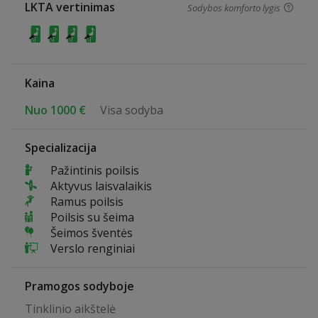
LKTA vertinimas
Sodybos komforto lygis
Kaina
Nuo 1000 €
Visa sodyba
Specializacija
Pažintinis poilsis
Aktyvus laisvalaikis
Ramus poilsis
Poilsis su šeima
Šeimos šventės
Verslo renginiai
Pramogos sodyboje
Tinklinio aikštelė