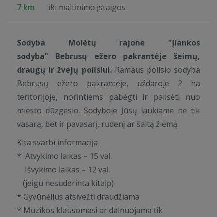
7 km
iki maitinimo įstaigos
Sodyba
Molėtų rajone
"Įlankos
sodyba"
Bebrusų ežero pakrantėje šeimų,
draugų ir žvejų poilsiui.
Ramaus poilsio sodyba
Bebrusų ežero pakrantėje, uždaroje 2 ha
teritorijoje, norintiems pabėgti ir pailsėti nuo
miesto dūzgesio. Sodyboje Jūsų laukiame ne tik
vasarą, bet ir pavasarį, rudenį ar šaltą žiemą.
Kita svarbi informacija
* Atvykimo laikas – 15 val.
Išvykimo laikas – 12 val.
(jeigu nesuderinta kitaip)
* Gyvūnėlius atsivežti draudžiama
* Muzikos klausomasi ar dainuojama tik