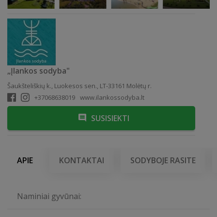
„Įlankos sodyba"
Šaukšteliškių k., Luokesos sen., LT-33161 Molėtų r.
+37068638019
www.ilankossodyba.lt
SUSISIEKTI
APIE
KONTAKTAI
SODYBOJE RASITE
Naminiai gyvūnai: