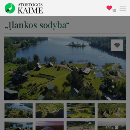
(0)
„Įlankos sodyba“
+56