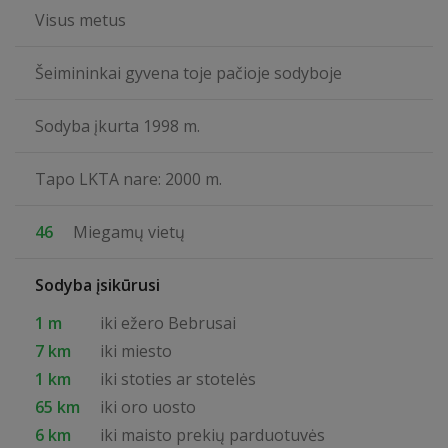
Visus metus
Šeimininkai gyvena toje pačioje sodyboje
Sodyba įkurta 1998 m.
Tapo LKTA nare: 2000 m.
46
Miegamų vietų
Sodyba įsikūrusi
1 m
iki ežero Bebrusai
7 km
iki miesto
1 km
iki stoties ar stotelės
65 km
iki oro uosto
6 km
iki maisto prekių parduotuvės