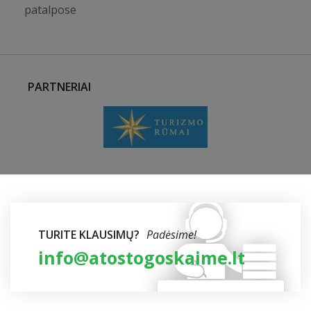
patalpose
PARTNERIAI
TURITE KLAUSIMŲ?
Padėsime!
info@atostogoskaime.lt