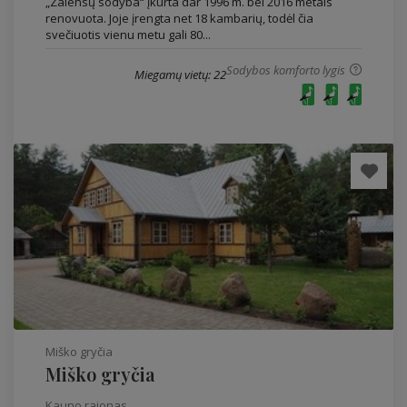
„Zalensų sodyba“ įkurta dar 1996 m. bei 2016 metais
renovuota. Joje įrengta net 18 kambarių, todėl čia
svečiuotis vienu metu gali 80...
Sodybos komforto lygis
Miegamų vietų: 22
Miško gryčia
Miško gryčia
Kauno rajonas