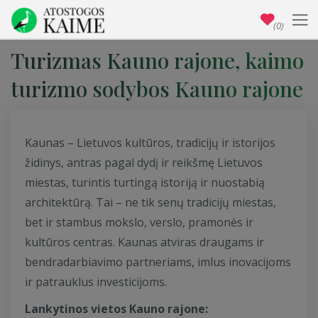
(0)
Turizmas Kauno rajone, kaimo
turizmo sodybos Kauno rajone
Kaunas – Lietuvos kultūros, tradicijų ir istorijos
židinys, antras pagal dydį ir reikšmę Lietuvos
miestas, turintis turtingą istoriją ir nuostabią
architektūrą. Tai – ne tik senų tradicijų miestas,
bet ir stambus mokslo, verslo, pramonės ir
kultūros centras. Kaunas atviras draugams ir
bendradarbiavimo partneriams, imlus inovacijoms
ir patrauklus investicijoms.
Lankytinos vietos Kauno rajone: