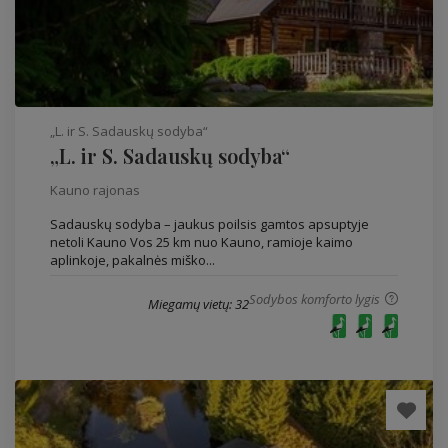
„L. ir S. Sadauskų sodyba“
„L. ir S. Sadauskų sodyba“
Kauno rajonas
Sadauskų sodyba – jaukus poilsis gamtos apsuptyje
netoli Kauno Vos 25 km nuo Kauno, ramioje kaimo
aplinkoje, pakalnės miško...
Sodybos komforto lygis
Miegamų vietų: 32