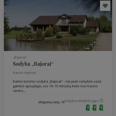
„Bajorai“
Sodyba „Bajorai“
Kauno rajonas
Kaimo turizmo sodyba „Bajorai“ – tai jauki ramybės oazė
gamtos apsuptyje, vos 10–15 minučių kelio nuo Kauno
centro,...
Sodybos komforto lygis
Miegamų vietų: 76