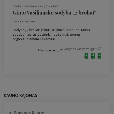
Gintas Vasiliauskas „2 broliai“
Ginto Vasiliausko sodyba „2 broliai“
Kauno rajonas
Sodyba „2 broliai“ įsikūrusi 8 km nuo Kauno. Mūsų
sodyba – geras pasirinkimas šeimai, įmonės
organizuojamam vakarėliui,...
Sodybos komforto lygis
Miegamų vietų: 20
KAUNO RAJONAS
Sodybos Kaune