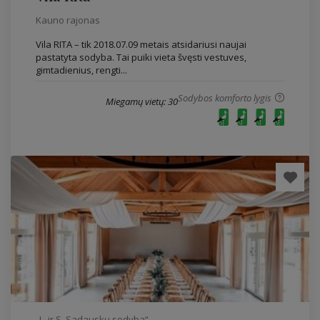
Kauno rajonas
Vila RITA – tik 2018.07.09 metais atsidariusi naujai
pastatyta sodyba. Tai puiki vieta švęsti vestuves,
gimtadienius, rengti...
Sodybos komforto lygis
Miegamų vietų: 30
„L. ir S. Sadauskų sodyba“