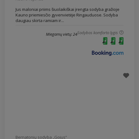
Jus maloniai priims šiuolaikiškai įrengta sodyba gražioje
Kauno priemiesčio gyvenvietėje Ringauduose. Sodyba
daugiau skirta ramiam ir...
Sodybos komforto lygis
Miegamų vietų: 24
Bernatonių sodyba „Gojus“