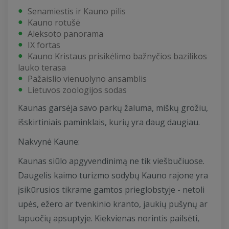
Senamiestis ir Kauno pilis
Kauno rotušė
Aleksoto panorama
IX fortas
Kauno Kristaus prisikėlimo bažnyčios bazilikos
lauko terasa
Pažaislio vienuolyno ansamblis
Lietuvos zoologijos sodas
Kaunas garsėja savo parkų žaluma, miškų grožiu,
išskirtiniais paminklais, kurių yra daug daugiau.
Nakvynė Kaune:
Kaunas siūlo apgyvendinimą ne tik viešbučiuose.
Daugelis kaimo turizmo sodybų Kauno rajone yra
įsikūrusios tikrame gamtos prieglobstyje - netoli
upės, ežero ar tvenkinio kranto, jaukių pušynų ar
lapuočių apsuptyje. Kiekvienas norintis pailsėti,