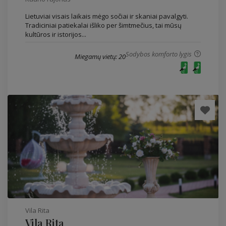
Lietuviai visais laikais mėgo sočiai ir skaniai pavalgyti.
Tradiciniai patiekalai išliko per šimtmečius, tai mūsų
kultūros ir istorijos...
Sodybos komforto lygis
Miegamų vietų: 20
Vila Rita
Vila Rita