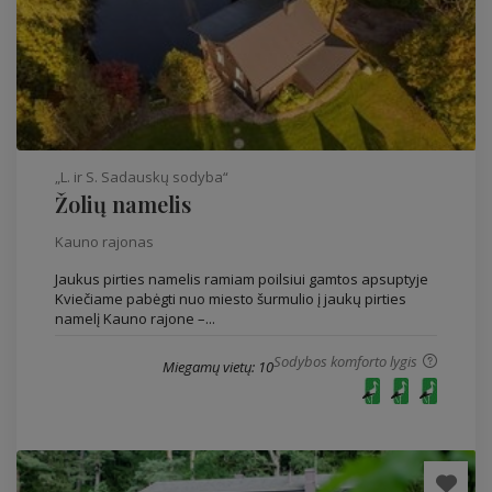
„L. ir S. Sadauskų sodyba“
Žolių namelis
Kauno rajonas
Jaukus pirties namelis ramiam poilsiui gamtos apsuptyje
Kviečiame pabėgti nuo miesto šurmulio į jaukų pirties
namelį Kauno rajone –...
Sodybos komforto lygis
Miegamų vietų: 10