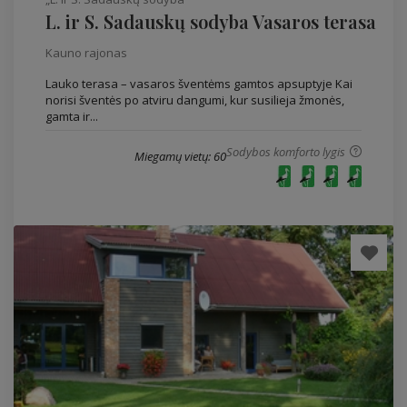
L. ir S. Sadauskų sodyba Vasaros terasa
Kauno rajonas
Lauko terasa – vasaros šventėms gamtos apsuptyje Kai
norisi šventės po atviru dangumi, kur susilieja žmonės,
gamta ir...
Sodybos komforto lygis
Miegamų vietų: 60