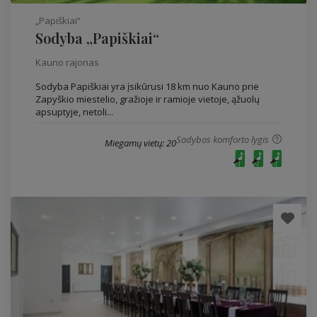
„Papiškiai“
Sodyba „Papiškiai“
Kauno rajonas
Sodyba Papiškiai yra įsikūrusi 18 km nuo Kauno prie
Zapyškio miestelio, gražioje ir ramioje vietoje, ąžuolų
apsuptyje, netoli...
Sodybos komforto lygis
Miegamų vietų: 20