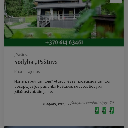
„Paštuva“
Sodyba „Paštuva“
Kauno rajonas
Norisi pabūti gamtoje? Atgauti jėgas nuostabios gamtos
apsuptyje? Jus pasitinka Paštuvos sodyba. Sodyba
įsikūrusi vaizdingame...
Sodybos komforto lygis
Miegamų vietų: 22