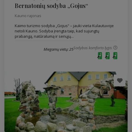
Bernatonių sodyba „Gojus“
Kauno rajonas
Kaimo turizmo sodyba „Gojus“ – jauki vieta Kulautuvoje
netoli Kauno. Sodyba įrengta taip, kad sujungtų
prabangą, natūralumą ir senųjų...
Sodybos komforto lygis
Miegamų vietų: 25