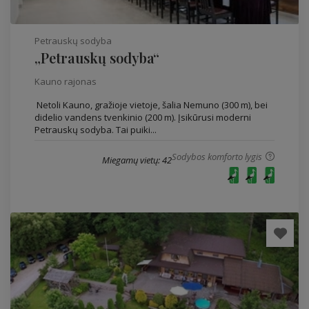
Petrauskų sodyba
„Petrauskų sodyba“
Kauno rajonas
Netoli Kauno, gražioje vietoje, šalia Nemuno (300 m), bei
didelio vandens tvenkinio (200 m). Įsikūrusi moderni
Petrauskų sodyba. Tai puiki...
Sodybos komforto lygis
Miegamų vietų: 42