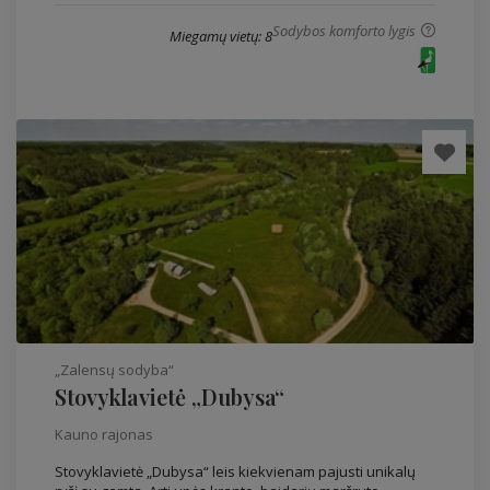
Sodybos komforto lygis
Miegamų vietų: 8
„Zalensų sodyba“
Stovyklavietė „Dubysa“
Kauno rajonas
Stovyklavietė „Dubysa“ leis kiekvienam pajusti unikalų