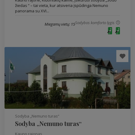
Kauno rajone, Kluoniškių kaime, įsikūrusi sodyba „Sodo
žiedas “ – tai vieta, kur atsiveria įspūdinga Nemuno
panorama su XVI...
Sodybos komforto lygis
Miegamų vietų: 15
Sodyba „Nemuno turas“
Sodyba „Nemuno turas“
Kauno rajonas