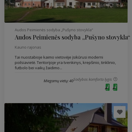
Audos Peimienės sodyba „Pušyno stovykla“
Audos Peimienės sodyba „Pušyno stovykla“
Kauno rajonas
Tai nuostabioje kaimo vietovėje įsikūrusi moderni
poilsiavietė. Teritorijoje yra tvenkinys, krepšinio, tinklinio,
futbolo bei vaikų žaidimo...
Sodybos komforto lygis
Miegamų vietų: 40