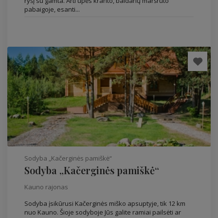
ryšį su gamta. Arti upės kranto, baidarių maršruto
pabaigoje, esanti...
Sodyba „Kačerginės pamiškė“
Sodyba „Kačerginės pamiškė“
Kauno rajonas
Sodyba įsikūrusi Kačerginės miško apsuptyje, tik 12 km
nuo Kauno. Šioje sodyboje Jūs galite ramiai pailsėti ar