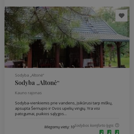
Sodyba „Altonė“
Sodyba „Altonė“
Kauno rajonas
Sodyba-vienkiemis prie vandens, įsikūrusi tarp miškų,
apsupta Šernupio ir Ovos upelių vingių. Yra visi
patogumai, puikios sąlygos...
Sodybos komforto lygis
Miegamų vietų: 10