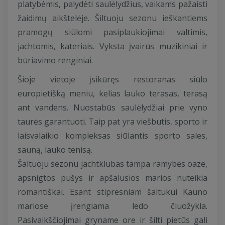
platybėmis, palydėti saulėlydžius, vaikams pažaisti
žaidimų aikštelėje. Šiltuoju sezonu ieškantiems
pramogų siūlomi pasiplaukiojimai valtimis,
jachtomis, kateriais. Vyksta įvairūs muzikiniai ir
būriavimo renginiai.
Šioje vietoje įsikūręs restoranas siūlo
europietišką meniu, kelias lauko terasas, terasą
ant vandens. Nuostabūs saulėlydžiai prie vyno
taurės garantuoti. Taip pat yra viešbutis, sporto ir
laisvalaikio kompleksas siūlantis sporto sales,
sauną, lauko tenisą.
Šaltuoju sezonu jachtklubas tampa ramybės oaze,
apsnigtos pušys ir apšalusios marios nuteikia
romantiškai. Esant stipresniam šaltukui Kauno
mariose įrengiama ledo čiuožykla.
Pasivaikščiojimai gryname ore ir šilti pietūs gali