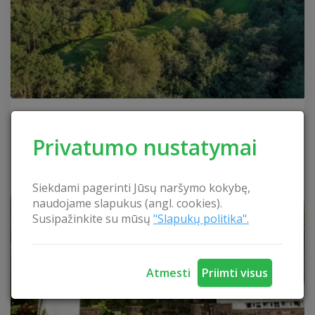
Pyplių piliakalnis
Privatumo nustatymai
Kauno rajonas
Siekdami pagerinti Jūsų naršymo kokybę,
naudojame slapukus (angl. cookies).
Susipažinkite su mūsų
"Slapukų politika".
Atmesti
Priimti visus