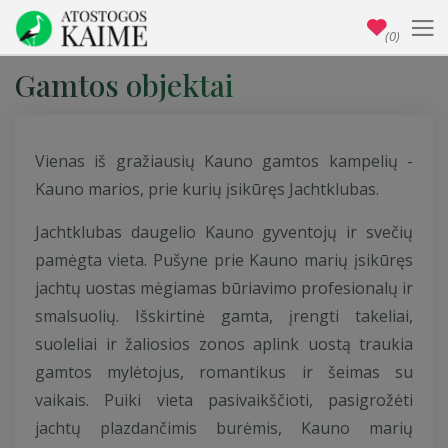
(0)
Gamtos objektai
Vienas iš gražiausių Kauno gamtos kampelių -
Kauno marios, prie kurių įsikūręs Jachtklubas.
Jachtklubas daugelio Kauno gyventojų ir svečių
pamėgta vieta. Pušyne prie Kauno marių įsikūręs
jachtų uostas mėgiamas būriavimo profesionalų ir
smalsuolių. Išskirtinė gamta, įrengti takeliai,
suoleliai ir žaliosios zonos aplink uostą traukia
gamtos mylėtojus, romantikus ir šeimas su
vaikais. Puiki vieta pasivaikščioti, pasigrožėti
jachtų plazdančimis burėmis, Kauno marių