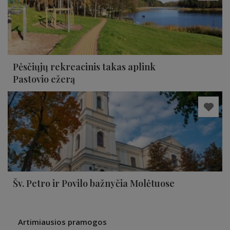
Pėsčiųjų rekreacinis takas aplink
Pastovio ežerą
Šv. Petro ir Povilo bažnyčia Molėtuose
Artimiausios pramogos