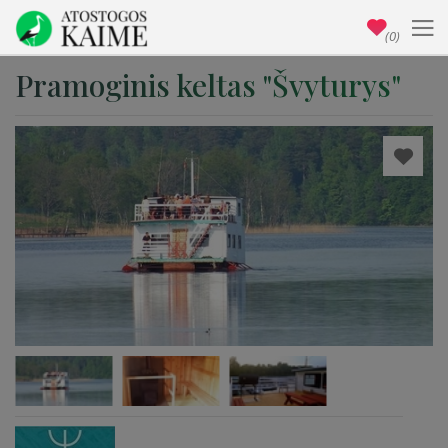
(0)
Pramoginis keltas "Švyturys"