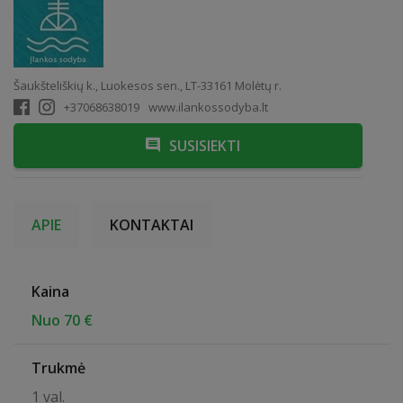
Šaukšteliškių k., Luokesos sen., LT-33161 Molėtų r.
+37068638019
www.ilankossodyba.lt
SUSISIEKTI
APIE
KONTAKTAI
Kaina
Nuo 70 €
Trukmė
1 val.