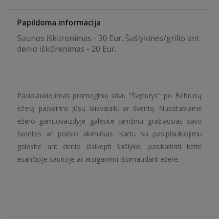
Papildoma informacija
Saunos iškūrenimas - 30 Eur. Šašlykinės/grilio ant
denio iškūrenimas - 20 Eur.
Pasiplaukiojimas pramoginiu laivu "Švyturys" po Bebrusų
ežerą paįvairins Jūsų laisvalaikį ar šventę. Nuostabiame
ežero gamtovaizdyje galėsite įamžinti gražiausias savo
šventes ar poilsio akimirkas. Kartu su pasiplaukiojimu
galėsite ant denio išsikepti šašlyko, pasikaitinti kelte
esančioje saunoje ar atsigaivinti išsimaudant ežere.