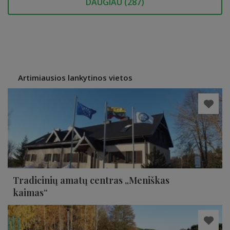
DAUGIAU (
287
)
Artimiausios lankytinos vietos
Tradicinių amatų centras „Meniškas
kaimas“