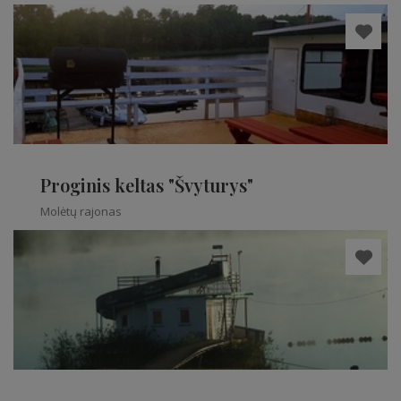
Proginis keltas "Švyturys"
Molėtų rajonas