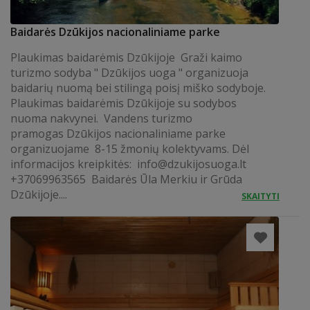
Baidarės Dzūkijos nacionaliniame parke
Plaukimas baidarėmis Dzūkijoje Graži kaimo
turizmo sodyba " Dzūkijos uoga " organizuoja
baidarių nuomą bei stilingą poisį miško sodyboje.
Plaukimas baidarėmis Dzūkijoje su sodybos
nuoma nakvynei. Vandens turizmo
pramogas Dzūkijos nacionaliniame parke
organizuojame 8-15 žmonių kolektyvams. Dėl
informacijos kreipkitės:
info@dzukijosuoga.lt
+37069963565 Baidarės Ūla Merkiu ir Grūda
Dzūkijoje....
SKAITYTI