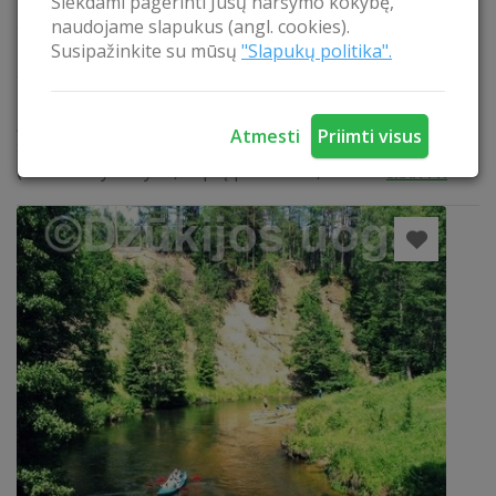
intakas. Ilgis 38 km, baseino plotas 144 km². Lapių
Siekdami pagerinti Jūsų naršymo kokybę,
apylinkėse Žvelsa teka išraiškingo reljefo,
naudojame slapukus (angl. cookies).
miškingomis vietovėmis, upės pakrantėse gausu
Susipažinkite su mūsų
"Slapukų politika".
atodangų bei piliakalnių. Rekreacinio poreikio
naudojimui Žvelsos vingiai geriausiai pritaikyti ir
įsisavinti ties Lapių kaimu, čia esančių privačių
Atmesti
Priimti visus
sodybų ir kultūros bei viešojo intereso teritorijose
(D. Holliday sodyba, Lapių piliakalnis,...
SKAITYTI