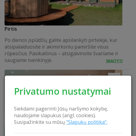
Pirtis
Po dienos įspūdžių galite apsilankyti pirtelėje, kur
atsipalaiduosite ir akimirksniu pamiršite visus
rūpesčius. Pasikaitinus – atsigaivinsite švariame ir
saugiame tvenkinyje.
SKAITYTI
Privatumo nustatymai
Siekdami pagerinti Jūsų naršymo kokybę,
naudojame slapukus (angl. cookies).
Susipažinkite su mūsų
"Slapukų politika".