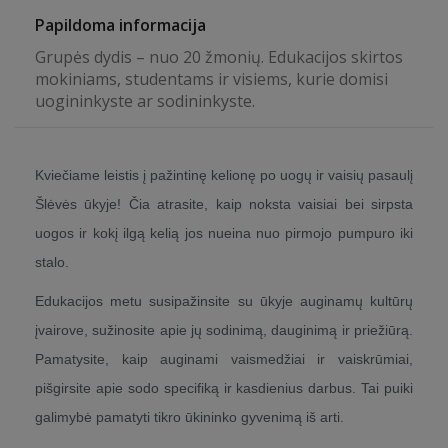
Papildoma informacija
Grupės dydis – nuo 20 žmonių. Edukacijos skirtos
mokiniams, studentams ir visiems, kurie domisi
uogininkyste ar sodininkyste.
Kviečiame leistis į pažintinę kelionę po uogų ir vaisių pasaulį
Šlėvės ūkyje! Čia atrasite, kaip noksta vaisiai bei sirpsta
uogos ir kokį ilgą kelią jos nueina nuo pirmojo pumpuro iki
stalo.
Edukacijos metu susipažinsite su ūkyje auginamų kultūrų
įvairove, sužinosite apie jų sodinimą, dauginimą ir priežiūrą.
Pamatysite, kaip auginami vaismedžiai ir vaiskrūmiai,
pišgirsite apie sodo specifiką ir kasdienius darbus. Tai puiki
galimybė pamatyti tikro ūkininko gyvenimą iš arti.