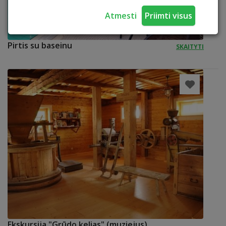
Atmesti
Priimti visus
Pirtis su baseinu
SKAITYTI
Ekskursija "Grūdo kelias" (muziejus)