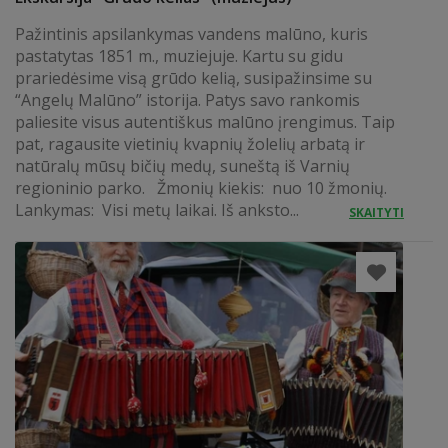
Pažintinis apsilankymas vandens malūno, kuris
pastatytas 1851 m., muziejuje. Kartu su gidu
prariedėsime visą grūdo kelią, susipažinsime su
“Angelų Malūno” istorija. Patys savo rankomis
paliesite visus autentiškus malūno įrengimus. Taip
pat, ragausite vietinių kvapnių žolelių arbatą ir
natūralų mūsų bičių medų, suneštą iš Varnių
regioninio parko. Žmonių kiekis: nuo 10 žmonių.
Lankymas: Visi metų laikai. Iš anksto...
SKAITYTI