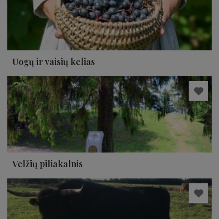
Uogų ir vaisių kelias
Velžių piliakalnis