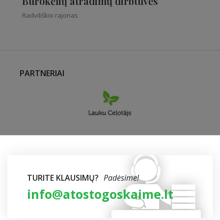
Burokėlių atradimų dirbtuvės
Radviliškio rajonas
PARTNERIAI
TURITE KLAUSIMŲ?
Padėsime!
info@atostogoskaime.lt