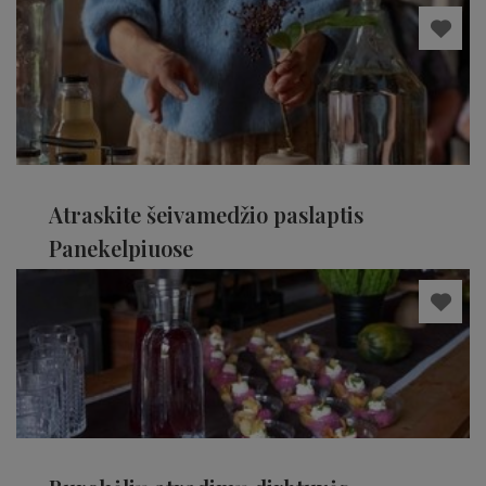
Radviliškio rajonas
Atraskite šeivamedžio paslaptis
Panekelpiuose
Radviliškio rajonas