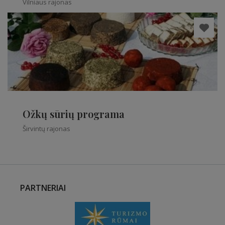
Vilniaus rajonas
Ožkų sūrių programa
Širvintų rajonas
PARTNERIAI