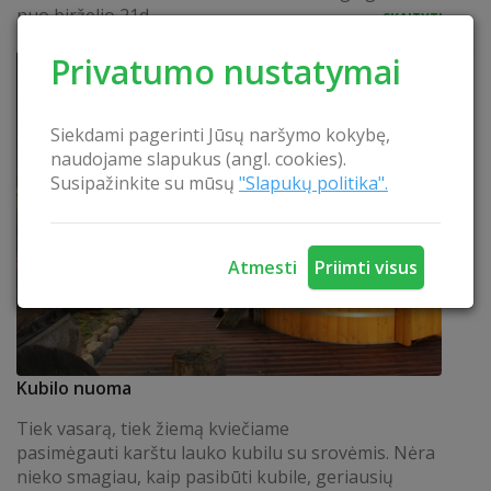
nuo birželio 21d.
SKAITYTI
Privatumo nustatymai
Siekdami pagerinti Jūsų naršymo kokybę,
naudojame slapukus (angl. cookies).
Susipažinkite su mūsų
"Slapukų politika".
Atmesti
Priimti visus
Kubilo nuoma
Tiek vasarą, tiek žiemą kviečiame
pasimėgauti karštu lauko kubilu su srovėmis. Nėra
nieko smagiau, kaip pasibūti kubile, geriausių