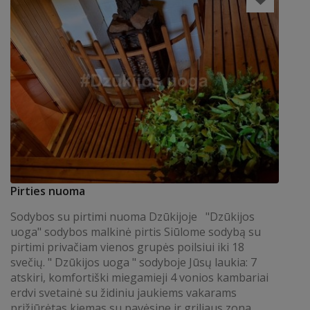
Pirties nuoma
Sodybos su pirtimi nuoma Dzūkijoje "Dzūkijos
uoga" sodybos malkinė pirtis Siūlome sodybą su
pirtimi privačiam vienos grupės poilsiui iki 18
svečių. " Dzūkijos uoga " sodyboje Jūsų laukia: 7
atskiri, komfortiški miegamieji 4 vonios kambariai
erdvi svetainė su židiniu jaukiems vakarams
prižiūrėtas kiemas su pavėsine ir griliaus zona