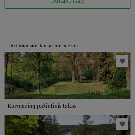
DAUGIAU (
287
)
Artimiausios lankytinos vietos
Karmazinų pažintinis takas