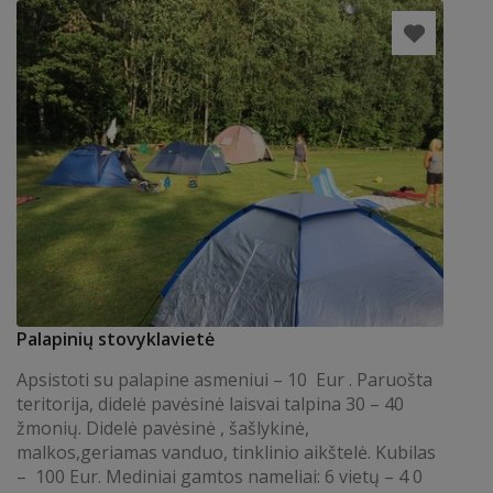
Palapinių stovyklavietė
Apsistoti su palapine asmeniui – 10 Eur . Paruošta
teritorija, didelė pavėsinė laisvai talpina 30 – 40
žmonių. Didelė pavėsinė , šašlykinė,
malkos,geriamas vanduo, tinklinio aikštelė. Kubilas
– 100 Eur. Mediniai gamtos nameliai: 6 vietų – 4 0