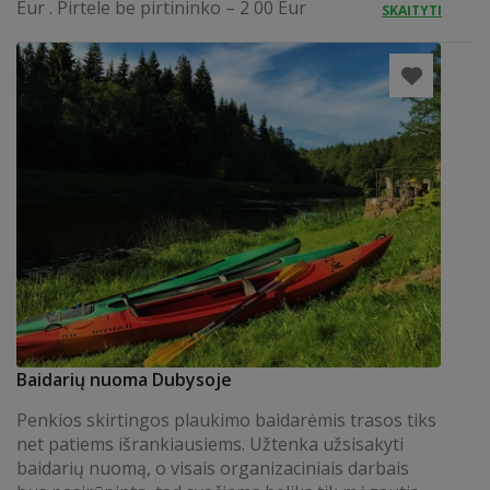
Eur . Pirtele be pirtininko – 2 00 Eur
SKAITYTI
Baidarių nuoma Dubysoje
Penkios skirtingos plaukimo baidarėmis trasos tiks
net patiems išrankiausiems. Užtenka užsisakyti
baidarių nuomą, o visais organizaciniais darbais