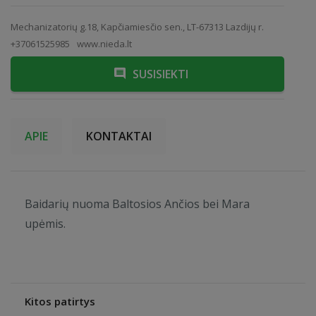
Mechanizatorių g.18, Kapčiamiesčio sen., LT-67313 Lazdijų r.
+37061525985
www.nieda.lt
SUSISIEKTI
APIE
KONTAKTAI
Baidarių nuoma Baltosios Ančios bei Mara
upėmis.
Kitos patirtys