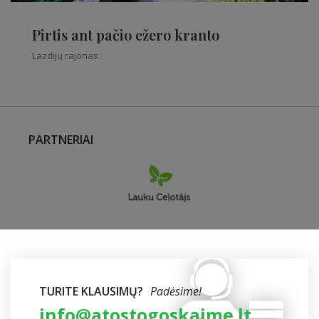
Pirtis ant pačio ežero kranto
Lazdijų rajonas
PARTNERIAI
TURITE KLAUSIMŲ?
Padėsime!
info@atostogoskaime.lt