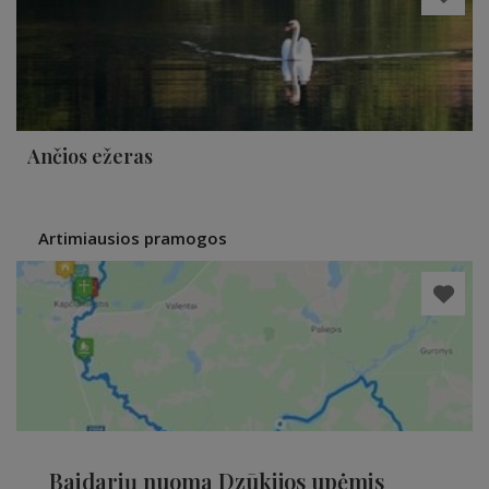
Ančios ežeras
Artimiausios pramogos
Baidarių nuoma Dzūkijos upėmis