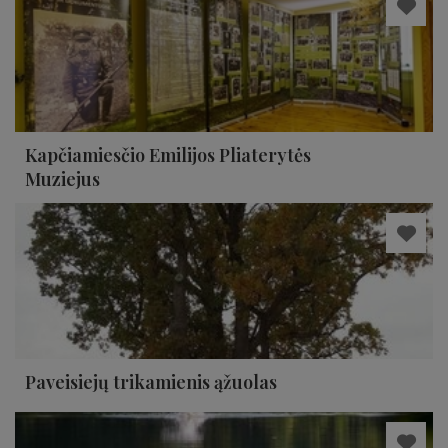
Kapčiamiesčio Emilijos Pliaterytės
Muziejus
Paveisiejų trikamienis ąžuolas