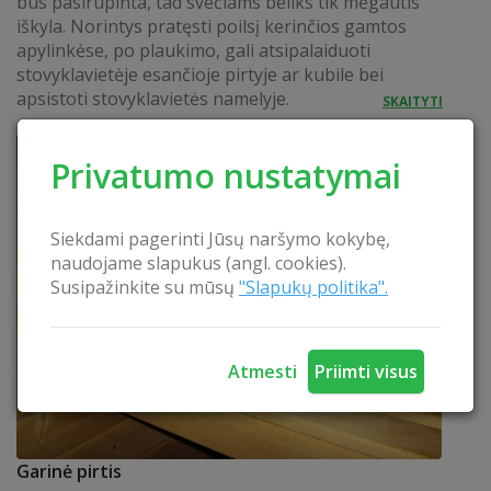
bus pasirūpinta, tad svečiams beliks tik mėgautis
iškyla. Norintys pratęsti poilsį kerinčios gamtos
apylinkėse, po plaukimo, gali atsipalaiduoti
stovyklavietėje esančioje pirtyje ar kubile bei
apsistoti stovyklavietės namelyje.
SKAITYTI
Privatumo nustatymai
Siekdami pagerinti Jūsų naršymo kokybę,
naudojame slapukus (angl. cookies).
Susipažinkite su mūsų
"Slapukų politika".
Atmesti
Priimti visus
Garinė pirtis