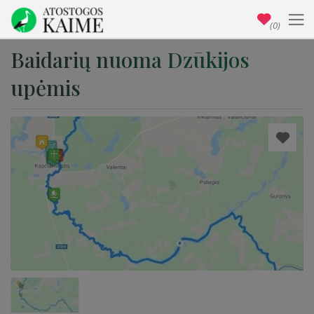
(0)
Baidarių nuoma Dzūkijos
upėmis