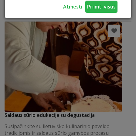
Katerių nuoma
Atmesti
Priimti visus
Kateriukas (iki 4 asmenų)
SKAITYTI
Saldaus sūrio edukacija su degustacija
Susipažinkite su lietuviško kulinarinio paveldo
tradicijomis ir saldaus sūrio gamybos procesu.