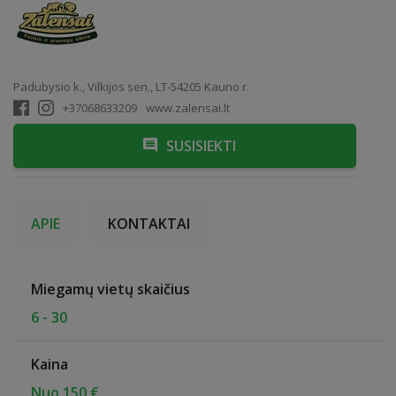
Padubysio k., Vilkijos sen., LT-54205 Kauno r.
+37068633209
www.zalensai.lt
SUSISIEKTI
APIE
KONTAKTAI
Miegamų vietų skaičius
6 - 30
Kaina
Nuo 150 €