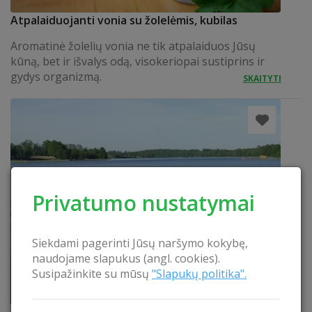
Atpalaiduojanti vonia su žolelėmis, kubilas
Aromatinė žolelių vonia ne tik atpalaiduos Jūsų
kūną, bet ir išvalys odą, visokeriopai sustiprins ir
gydys organizmą.
SKAITYTI
Privatumo nustatymai
Siekdami pagerinti Jūsų naršymo kokybę,
naudojame slapukus (angl. cookies).
Susipažinkite su mūsų
"Slapukų politika".