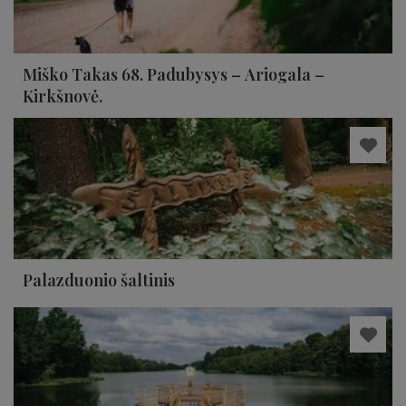
Miško Takas 68. Padubysys – Ariogala –
Kirkšnovė.
Palazduonio šaltinis