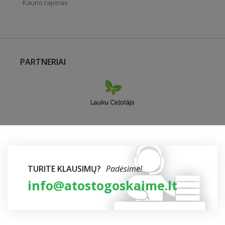
Kauno rajonas
PARTNERIAI
TURITE KLAUSIMŲ?
Padėsime!
info@atostogoskaime.lt