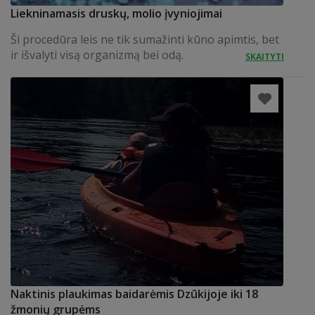
Liekninamasis druskų, molio įvyniojimai
Ši procedūra leis ne tik sumažinti kūno apimtis, bet
ir išvalyti visą organizmą bei odą.
SKAITYTI
Naktinis plaukimas baidarėmis Dzūkijoje iki 18
žmonių grupėms