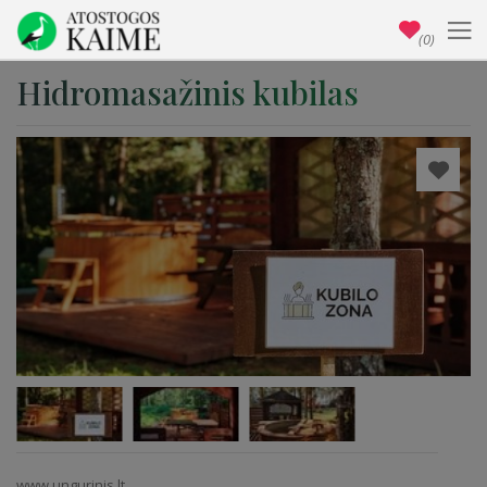
(0)
Hidromasažinis kubilas
www.ungurinis.lt