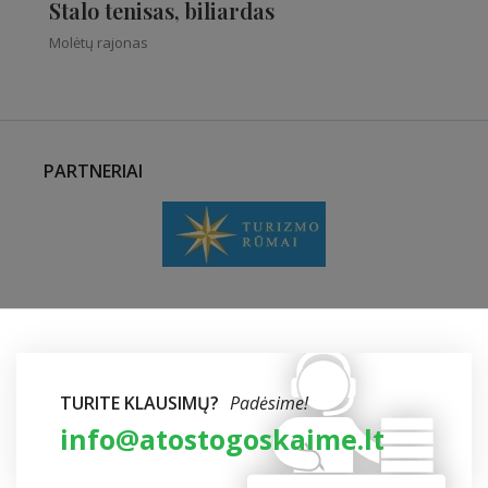
Stalo tenisas, biliardas
Molėtų rajonas
PARTNERIAI
TURITE KLAUSIMŲ?
Padėsime!
info@atostogoskaime.lt