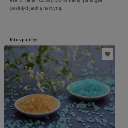
ežero namai, už papildomą kainą, jums gali
pasiūlyti jaukią nakvynę.
Kitos patirtys