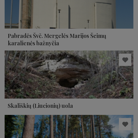
Pabradės Švč. Mergelės Marijos Šeimų
karalienės bažnyčia
Skališkių (Liucionių) uola