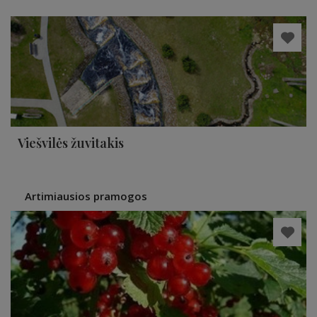
Viešvilės žuvitakis
Artimiausios pramogos