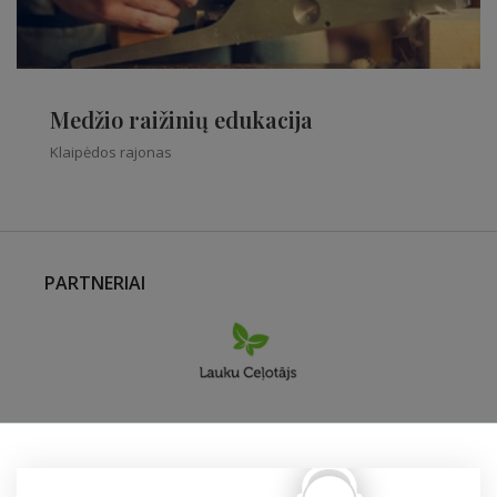
Medžio raižinių edukacija
Klaipėdos rajonas
PARTNERIAI