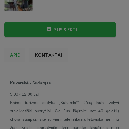
SUSISIEKTI
APIE
KONTAKTAI
Kukarskė - Sudargas
9.00 - 12.00 val.
Kaimo turizmo sodyba „Kukarskė“. Jūsų lauks vėlyvi
suvalkietiški pusryčiai. Čia Jūs išgirsite net 40 gaidžių
chorą, susipažinsite su vienintele išlikusia lietuviška naminių
žąsų veisle, pamatysite, kaip surinkę kiaušinius mes