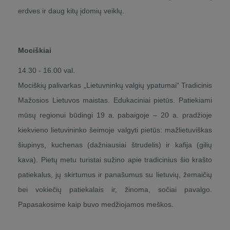
erdves ir daug kitų įdomių veiklų.
Mociškiai
14.30 - 16.00 val.
Mociškių palivarkas „Lietuvninkų valgių ypatumai“ Tradicinis
Mažosios Lietuvos maistas. Edukaciniai pietūs. Patiekiami
mūsų regionui būdingi 19 a. pabaigoje – 20 a. pradžioje
kiekvieno lietuvininko šeimoje valgyti pietūs: mažlietuviškas
šiupinys, kuchenas (dažniausiai štrudelis) ir kafija (gilių
kava). Pietų metu turistai sužino apie tradicinius šio krašto
patiekalus, jų skirtumus ir panašumus su lietuvių, žemaičių
bei vokiečių patiekalais ir, žinoma, sočiai pavalgo.
Papasakosime kaip buvo medžiojamos meškos.