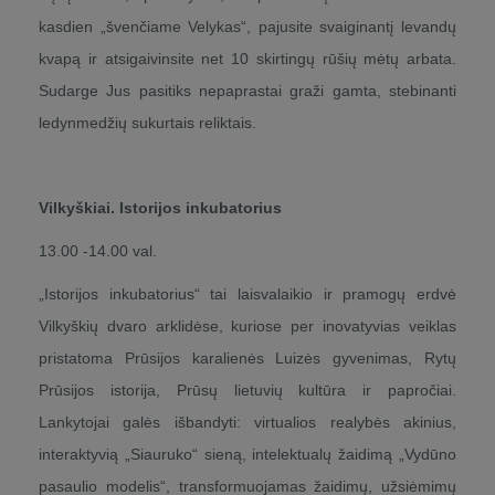
kasdien „švenčiame Velykas“, pajusite svaiginantį levandų
kvapą ir atsigaivinsite net 10 skirtingų rūšių mėtų arbata.
Sudarge Jus pasitiks nepaprastai graži gamta, stebinanti
ledynmedžių sukurtais reliktais.
Vilkyškiai. Istorijos inkubatorius
13.00 -14.00 val.
„Istorijos inkubatorius“ tai laisvalaikio ir pramogų erdvė
Vilkyškių dvaro arklidėse, kuriose per inovatyvias veiklas
pristatoma Prūsijos karalienės Luizės gyvenimas, Rytų
Prūsijos istorija, Prūsų lietuvių kultūra ir papročiai.
Lankytojai galės išbandyti: virtualios realybės akinius,
interaktyvią „Siauruko“ sieną, intelektualų žaidimą „Vydūno
pasaulio modelis“, transformuojamas žaidimų, užsiėmimų