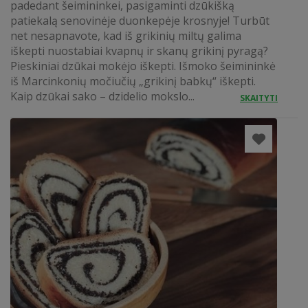
padedant šeimininkei, pasigaminti dzūkišką
patiekalą senovinėje duonkepėje krosnyje! Turbūt
net nesapnavote, kad iš grikinių miltų galima
iškepti nuostabiai kvapnų ir skanų grikinį pyragą?
Pieskiniai dzūkai mokėjo iškepti. Išmoko šeimininkė
iš Marcinkonių močiučių „grikinį babkų“ iškepti.
Kaip dzūkai sako – dzidelio mokslo...
SKAITYTI