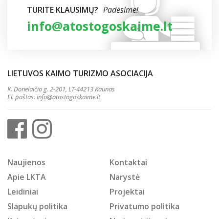
TURITE KLAUSIMŲ?
Padėsime!
info@atostogoskaime.lt
LIETUVOS KAIMO TURIZMO ASOCIACIJA
K. Donelaičio g. 2-201, LT-44213 Kaunas
El. paštas:
info@atostogoskaime.lt
Naujienos
Kontaktai
Apie LKTA
Narystė
Leidiniai
Projektai
Slapukų politika
Privatumo politika