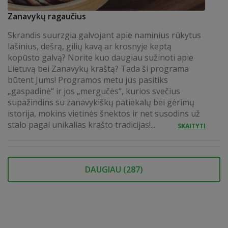
Zanavykų ragaučius
Skrandis suurzgia galvojant apie naminius rūkytus
lašinius, dešrą, gilių kavą ar krosnyje keptą
kopūsto galvą? Norite kuo daugiau sužinoti apie
Lietuvą bei Zanavykų kraštą? Tada ši programa
būtent Jums! Programos metu jus pasitiks
„gaspadinė“ ir jos „mergučės“, kurios svečius
supažindins su zanavykiškų patiekalų bei gėrimų
istorija, mokins vietinės šnektos ir net susodins už
stalo pagal unikalias krašto tradicijas!...
SKAITYTI
DAUGIAU (
287
)