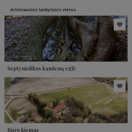
Artimiausios lankytinos vietos
Septyniolikos kamienų eglė
Būro kiemas