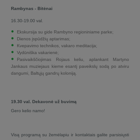
Rambynas - Bitėnai
16.30-19.00 val.
Ekskursija su gide Rambyno regioniniame parke;
Dienos įspūdžių aptarimas;
Kvepavimo technikos, vakaro meditacija;
Vydūniška vakarienė;
Pasivaikščiojimas Rojaus keliu, aplankant Martyno
Jankaus muziejaus kieme esantį paveikslų sodą po atviru
dangumi, Baltųjų gandrų koloniją.
19.30 val. Dekavonė už buvimą
Gero kelio namo!
Visą programą su žemėlapiu ir kontaktais galite parsisiųsti