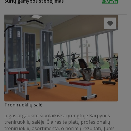
Sūrių gamybos stebėjimas
SKAITYTI
Treniruoklių salė
Jėgas atgaukite šiuolaikiškai įrengtoje Karpynės
treniruoklių salėje. Čia rasite platų profesionalių
treniruoklių asortimentą, o norimų rezultatų Jums