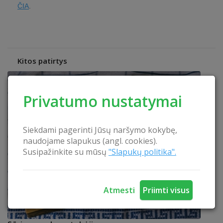
ČIA
.
Kitos patirtys
Privatumo nustatymai
Siekdami pagerinti Jūsų naršymo kokybę,
naudojame slapukus (angl. cookies).
Susipažinkite su mūsų
"Slapukų politika".
Atmesti
Priimti visus