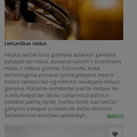
Lietuviškas midus
Atvykę svečiai turės galimybę aplankyti gamybos
patalpas bei rūsius, kuriuose laikomi ir brandinami
midūs ir midaus gėrimai. Sužinosite, kokie
technologiniai procesai vyksta gamybos metu ir
kokios žaliavos bei ingredientai naudojami midaus
gamybai. Rūsiuose sklindantys įvairūs medaus bei
žolelių kvapai dar labiau sustiprins pojūčius ir
padidins patirtą įspūdį. Svarbu žinoti, kad svečiai į
gamybos patalpas priimami tik darbo dienomis.
Šeštadienį visi kviečiami apsilankyti...
SKAITYTI