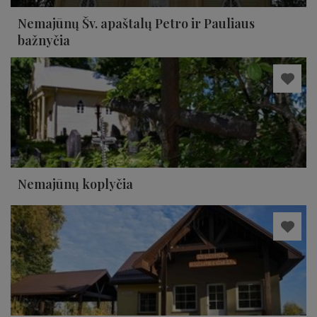
Nemajūnų Šv. apaštalų Petro ir Pauliaus
bažnyčia
Nemajūnų koplyčia