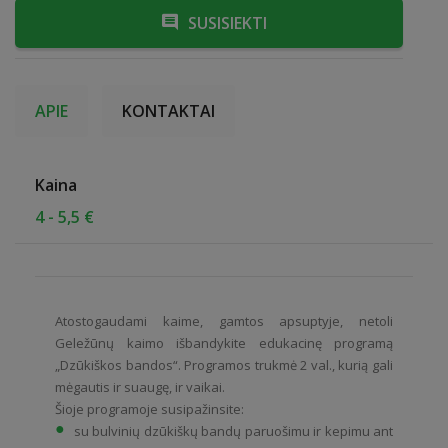
SUSISIEKTI
APIE
KONTAKTAI
Kaina
4 - 5,5 €
Atostogaudami kaime, gamtos apsuptyje, netoli
Geležūnų kaimo išbandykite edukacinę programą
„Dzūkiškos bandos“. Programos trukmė 2 val., kurią gali
mėgautis ir suaugę, ir vaikai.
Šioje programoje susipažinsite:
su bulvinių dzūkiškų bandų paruošimu ir kepimu ant