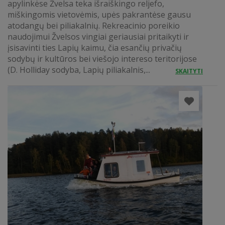
apylinkėse Žvelsa teka išraiškingo reljefo,
miškingomis vietovėmis, upės pakrantėse gausu
atodangų bei piliakalnių. Rekreacinio poreikio
naudojimui Žvelsos vingiai geriausiai pritaikyti ir
įsisavinti ties Lapių kaimu, čia esančių privačių
sodybų ir kultūros bei viešojo intereso teritorijose
(D. Holliday sodyba, Lapių piliakalnis,...
SKAITYTI