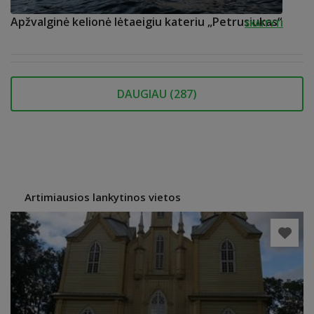
Apžvalginė kelionė lėtaeigiu kateriu „Petrusiukas“
SKAITYTI
DAUGIAU (
287
)
Artimiausios lankytinos vietos