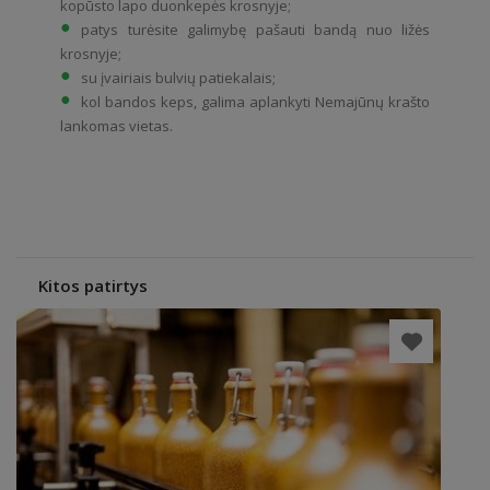
kopūsto lapo duonkepės krosnyje;
patys turėsite galimybę pašauti bandą nuo ližės
krosnyje;
su įvairiais bulvių patiekalais;
kol bandos keps, galima aplankyti Nemajūnų krašto
lankomas vietas.
Kitos patirtys