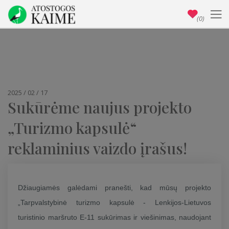
(0)
2025 / 02 / 17
Sukūrėme naujus projekto
„Turizmo kapsulė“
reklaminius vaizdo įrašus!
Džiaugiamės galėdami pranešti, kad mūsų projekto
„Tarpvalstybinė turizmo kapsulė - Lenkijos-Lietuvos
turistinio maršruto E-11 sukūrimas ir viešinimas, naudojant