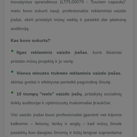
inovatyvius sprendimus (LTPL00079 - Tourism capsule)“
metu buvo sukurti nauji, profesionalūs reklaminiai vaizdo
įrašai, skirti pristatyti mūsų veiklą ir pasiekti dar platesnę
auditoriją.
Kas buvo sukurta?
Ilgas reklaminis vaizdo įrašas
, kuris išsamiai
pristato mūsų projektą ir jo vertę.
Vienos minutės trukmės reklaminis vaizdo įrašas
,
skirtas greitai ir efektyviai perteikti pagrindinę žinutę.
10 trumpų "reels" vaizdo įrašų
, pritaikytų socialinių
tinklų auditorijai ir optimizuotų maksimaliai įtraukčiai.
Visi vaizdo įrašai buvo profesionaliai įgarsinti net trijomis
kalbomis – lietuvių, lenkų ir anglų – kad mūsų žinutė
pasiektų kuo daugiau žmonių ir būtų lengvai suprantama