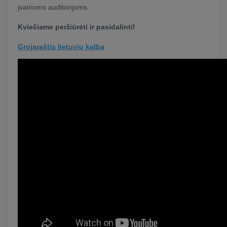
įvairioms auditorijoms.
Kviečiame peržiūrėti ir pasidalinti!
Grojaraštis lietuvių kalba