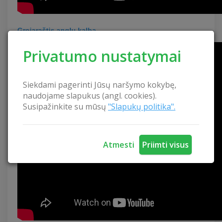
Grojaraštis anglų kalba
Privatumo nustatymai
Siekdami pagerinti Jūsų naršymo kokybę,
naudojame slapukus (angl. cookies).
Susipažinkite su mūsų
"Slapukų politika".
Atmesti
Priimti visus