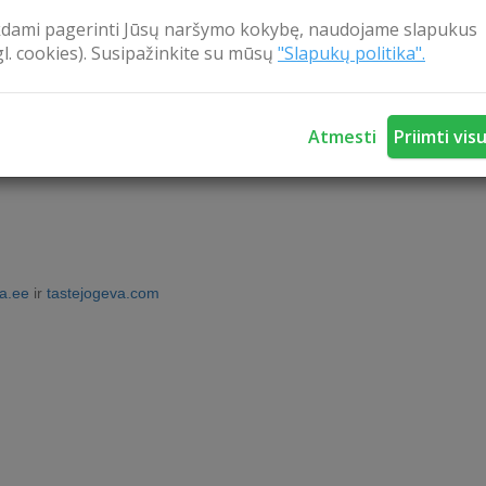
kdami pagerinti Jūsų naršymo kokybę, naudojame slapukus
gl. cookies). Susipažinkite su mūsų
"Slapukų politika".
 vaizdo įrašas
čia
Atmesti
Priimti vis
a.ee
ir
tastejogeva.com