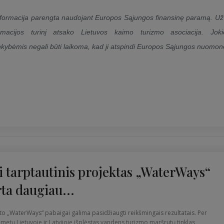
nformacija parengta naudojant Europos Sąjungos finansinę paramą. Už
ormacijos turinį atsako Lietuvos kaimo turizmo asociacija. Joki
nkybėmis negali būti laikoma, kad ji atspindi Europos Sąjungos nuomon
i tarptautinis projektas „WaterWays“
ta daugiau...
to „WaterWays“ pabaigai galima pasidžiaugti reikšmingais rezultatais. Per
metų Lietuvoje ir Latvijoje išplėstas vandens turizmo maršrutų tinklas,