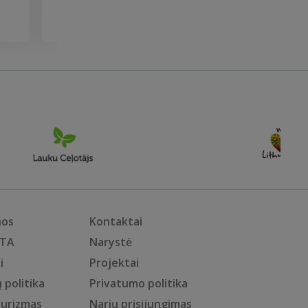
am
nos
Kontaktai
KTA
Narystė
i
Projektai
 politika
Privatumo politika
turizmas
Narių prisijungimas