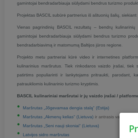
gamintojai bendradarbiauja siūlydami bendrus turizmo produk
Projektas BASCIL subūrė partnerius iš aštuonių šalių, siekiant 
Vienas pagrindinių BASCIL rezultatų – bendrų kulinarinių m
gamintojai bendradarbiauja siūlydami bendrus turizmo produk
bendradarbiavimą ir matomumą Baltijos jūros regione.
Projekto metu partneriai kūrė video ir internetines platforma
kulinarinius maršrutus. Tiek rinkodaros vaizdo įrašai, tie
patirtims populiarinti ir lankytojams pritraukti, parodant,
patraukliomis kulinarinio turizmo kryptimis.
BASCIL kulinariniai maršrutai ir jų vaizdo įrašai / platform
Maršrutas „Jõgevamaa dengia stalą“ (Estija)
Maršrutas „Akmenų kelias“ (Lietuva)
ir antrasis vaizdo įra
P
Maršrutas „Seni nauji skoniai“ (Lietuva)
Latvijos sidro maršrutas