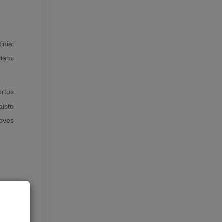
iniai
ndami
urtus
aisto
toves