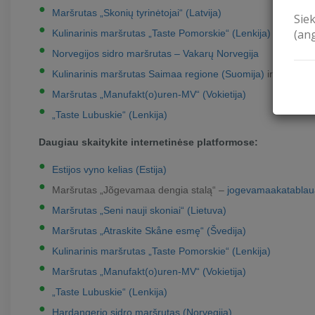
Maršrutas „Skonių tyrinėtojai“ (Latvija)
Sie
(an
Kulinarinis maršrutas „Taste Pomorskie“ (Lenkija)
Norvegijos sidro maršrutas – Vakarų Norvegija
Kulinarinis maršrutas Saimaa regione (Suomija)
ir antrasis
Maršrutas „Manufakt(o)uren-MV“ (Vokietija)
„Taste Lubuskie“ (Lenkija)
Daugiau skaitykite internetinėse platformose:
Estijos vyno kelias (Estija)
Maršrutas „Jõgevamaa dengia stalą“ –
jogevamaakatablau
Maršrutas „Seni nauji skoniai“ (Lietuva)
Maršrutas „Atraskite Skåne esmę“ (Švedija)
Kulinarinis maršrutas „Taste Pomorskie“ (Lenkija)
Maršrutas „Manufakt(o)uren-MV“ (Vokietija)
„Taste Lubuskie“ (Lenkija)
Hardangerio sidro maršrutas (Norvegija)