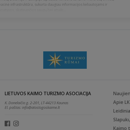
eacinė infrastruktūra, sukurta daugiau informacijos keliautojams ir
iciatyvos, skatinančios saugų bei atsaki...
LIETUVOS KAIMO TURIZMO ASOCIACIJA
Naujie
Apie L
K. Donelaičio g. 2-201, LT-44213 Kaunas
El. paštas:
info@atostogoskaime.lt
Leidinia
Slapukų
Kaimo 