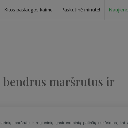
Kitos paslaugos kaime
Paskutinė minutė!
Naujien
ą, bendrus maršrutus ir
rinių maršrutų ir regioninių gastronominių patirčių sukūrimas, kai vi