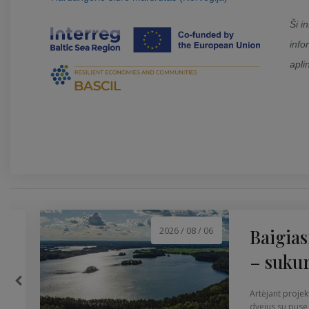
Ši i
inf
apli
2026 / 08 / 06
Baigias
– sukur
Artėjant projek
dvejus su puse 