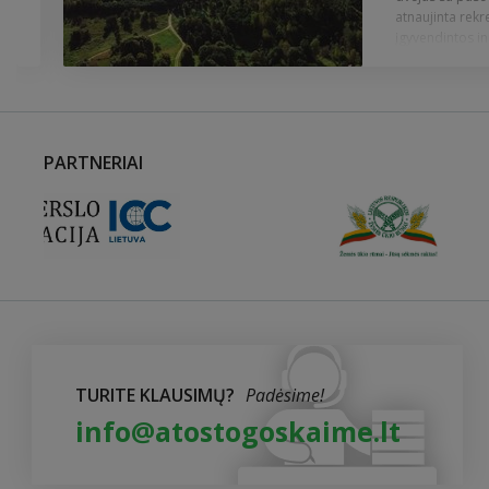
atnaujinta rekr
įgyvendintos in
PARTNERIAI
TURITE KLAUSIMŲ?
Padėsime!
info@atostogoskaime.lt