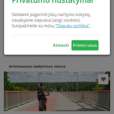
Verslo fakulteto Turizmo ir laisvalaikio vadybos katedroje
rengiami Turizmo ir viešbučių vadybos studentai gali atlikti
Siekdami pagerinti Jūsų naršymo kokybę,
praktikas Lietuvos Kaimo turizmo asociacijos narių
naudojame slapukus (angl. cookies).
Susipažinkite su mūsų
"Slapukų politika".
įmonėse, dalyvauti kitose asociacijos veiklose. Dėstytojai
gali vesti mokymus įvairiomis temomis.
Atmesti
Priimti visus
Artimiausios lankytinos vietos