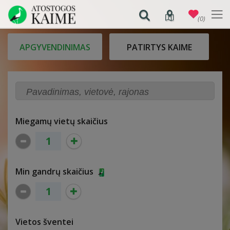
(0)
APGYVENDINIMAS
PATIRTYS KAIME
Miegamų vietų skaičius
Min gandrų skaičius
Vietos šventei