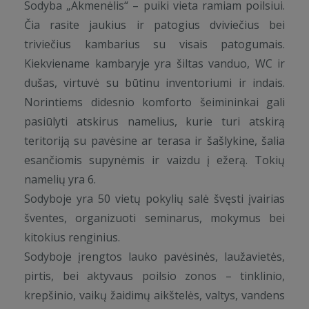
Sodyba „Akmenėlis“ – puiki vieta ramiam poilsiui.
Čia rasite jaukius ir patogius dviviečius bei
triviečius kambarius su visais patogumais.
Kiekviename kambaryje yra šiltas vanduo, WC ir
dušas, virtuvė su būtinu inventoriumi ir indais.
Norintiems didesnio komforto šeimininkai gali
pasiūlyti atskirus namelius, kurie turi atskirą
teritoriją su pavėsine ar terasa ir šašlykine, šalia
esančiomis supynėmis ir vaizdu į ežerą. Tokių
namelių yra 6.
Sodyboje yra 50 vietų pokylių salė švęsti įvairias
šventes, organizuoti seminarus, mokymus bei
kitokius renginius.
Sodyboje įrengtos lauko pavėsinės, laužavietės,
pirtis, bei aktyvaus poilsio zonos – tinklinio,
krepšinio, vaikų žaidimų aikštelės, valtys, vandens