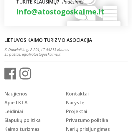
TURITE KLAUSIMŲ?
Padėsime!
info@atostogoskaime.lt
LIETUVOS KAIMO TURIZMO ASOCIACIJA
K. Donelaičio g. 2-201, LT-44213 Kaunas
El. paštas:
info@atostogoskaime.lt
Naujienos
Kontaktai
Apie LKTA
Narystė
Leidiniai
Projektai
Slapukų politika
Privatumo politika
Kaimo turizmas
Narių prisijungimas