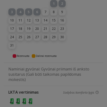
1
2
3
4
5
6
7
8
9
10
11
12
13
14
15
16
17
18
19
20
21
22
23
24
25
26
27
28
29
30
31
Rezervuota
Dalinai rezervuota
Naminiai gyvūnai: Gyvūnai priimami iš anksto
susitarus (Gali būti taikomas papildomas
mokestis)
LKTA vertinimas
Sodybos komforto lygis