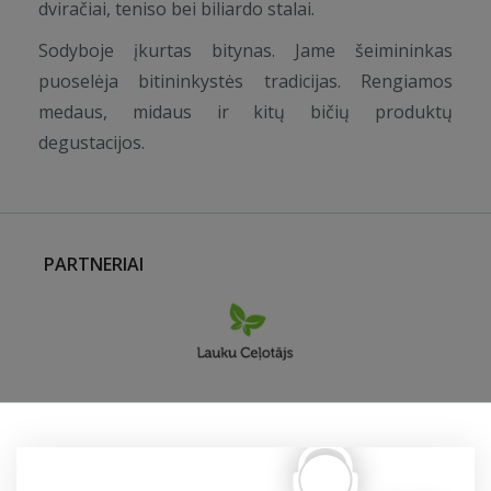
dviračiai, teniso bei biliardo stalai.
Sodyboje įkurtas bitynas. Jame šeimininkas
puoselėja bitininkystės tradicijas. Rengiamos
medaus, midaus ir kitų bičių produktų
degustacijos.
PARTNERIAI