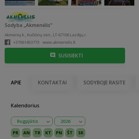
Sodyba „Akmenėlis“
Akmenių k., Kučiūnų sen., LT-67106 Lazdijų r.
+37061453773
www.akmenelis.lt
SUSISIEKTI
APIE
KONTAKTAI
SODYBOJE RASITE
Kalendorius
Atidaryti
Atidaryti
Rugpjūtis
2026
Sausis
Vasaris
Kovas
Balandis
Gegužė
Birželis
Liepa
Rugpjūtis
Rugsėjis
Spalis
Lapkritis
Gruodis
2026
2027
PR
AN
TR
KT
PN
ŠT
SK