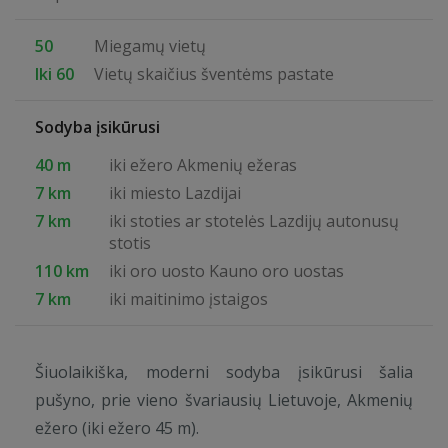
50
Miegamų vietų
Iki 60
Vietų skaičius šventėms pastate
Sodyba įsikūrusi
40 m
iki ežero Akmenių ežeras
7 km
iki miesto Lazdijai
7 km
iki stoties ar stotelės Lazdijų autonusų
stotis
110 km
iki oro uosto Kauno oro uostas
7 km
iki maitinimo įstaigos
Šiuolaikiška, moderni sodyba įsikūrusi šalia
pušyno, prie vieno švariausių Lietuvoje, Akmenių
ežero (iki ežero 45 m).