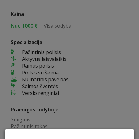
Kaina
Nuo 1000 €
Visa sodyba
Specializacija
Pažintinis poilsis
Aktyvus laisvalaikis
Ramus poilsis
Poilsis su šeima
Kulinarinis paveldas
Šeimos šventės
Verslo renginiai
Pramogos sodyboje
Smiginis
Pažintinis takas
Krepšinio aikštelė