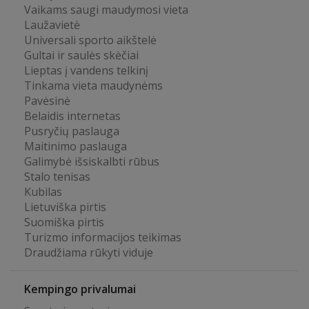
Vaikams saugi maudymosi vieta
Laužavietė
Universali sporto aikštelė
Gultai ir saulės skėčiai
Lieptas į vandens telkinį
Tinkama vieta maudynėms
Pavėsinė
Belaidis internetas
Pusryčių paslauga
Maitinimo paslauga
Galimybė išsiskalbti rūbus
Stalo tenisas
Kubilas
Lietuviška pirtis
Suomiška pirtis
Turizmo informacijos teikimas
Draudžiama rūkyti viduje
Kempingo privalumai