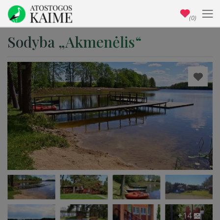
(0)
Sodyba „Akmenėlis“
+14