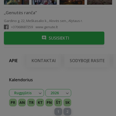
„Genutės ranča“
Gardino g. 22, Meškasalio k., Alovės sen., Alytaus r.
+37068687259
www.genute.lt
SUSISIEKTI
APIE
KONTAKTAI
SODYBOJE RASITE
Kalendorius
Atidaryti
Atidaryti
Rugpjūtis
2026
Sausis
Vasaris
Kovas
Balandis
Gegužė
Birželis
Liepa
Rugpjūtis
Rugsėjis
Spalis
Lapkritis
Gruodis
2026
2027
PR
AN
TR
KT
PN
ŠT
SK
1
2