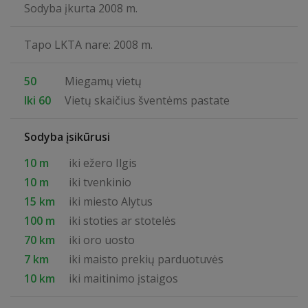
Sodyba įkurta 2008 m.
Tapo LKTA nare: 2008 m.
50
Miegamų vietų
Iki 60
Vietų skaičius šventėms pastate
Sodyba įsikūrusi
10 m
iki ežero Ilgis
10 m
iki tvenkinio
15 km
iki miesto Alytus
100 m
iki stoties ar stotelės
70 km
iki oro uosto
7 km
iki maisto prekių parduotuvės
10 km
iki maitinimo įstaigos