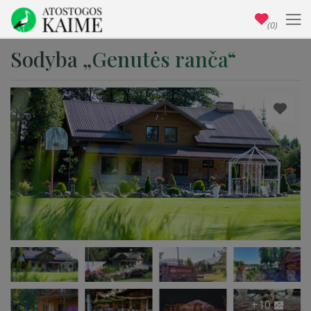
(0)
Sodyba „Genutės ranča“
+10