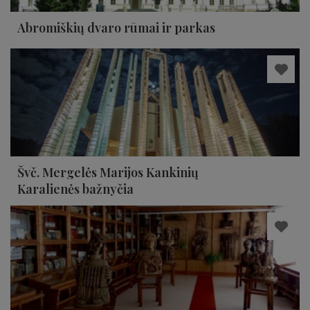
Abromiškių dvaro rūmai ir parkas
Švč. Mergelės Marijos Kankinių
Karalienės bažnyčia