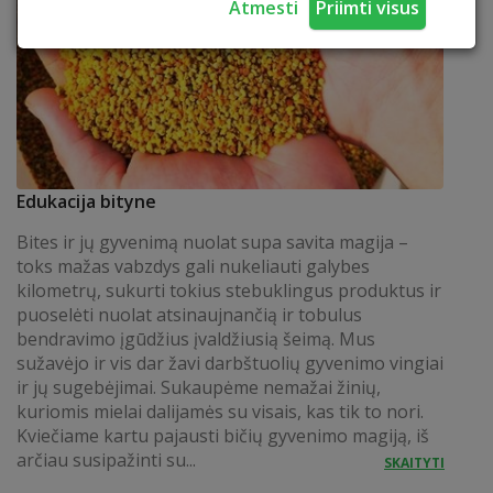
Atmesti
Priimti visus
Edukacija bityne
Bites ir jų gyvenimą nuolat supa savita magija –
toks mažas vabzdys gali nukeliauti galybes
kilometrų, sukurti tokius stebuklingus produktus ir
puoselėti nuolat atsinaujnančią ir tobulus
bendravimo įgūdžius įvaldžiusią šeimą. Mus
sužavėjo ir vis dar žavi darbštuolių gyvenimo vingiai
ir jų sugebėjimai. Sukaupėme nemažai žinių,
kuriomis mielai dalijamės su visais, kas tik to nori.
Kviečiame kartu pajausti bičių gyvenimo magiją, iš
arčiau susipažinti su...
SKAITYTI