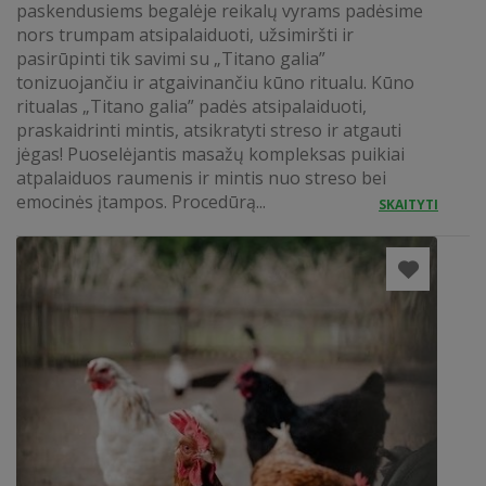
paskendusiems begalėje reikalų vyrams padėsime
nors trumpam atsipalaiduoti, užsimiršti ir
pasirūpinti tik savimi su „Titano galia”
tonizuojančiu ir atgaivinančiu kūno ritualu. Kūno
ritualas „Titano galia” padės atsipalaiduoti,
praskaidrinti mintis, atsikratyti streso ir atgauti
jėgas! Puoselėjantis masažų kompleksas puikiai
atpalaiduos raumenis ir mintis nuo streso bei
emocinės įtampos. Procedūrą...
SKAITYTI