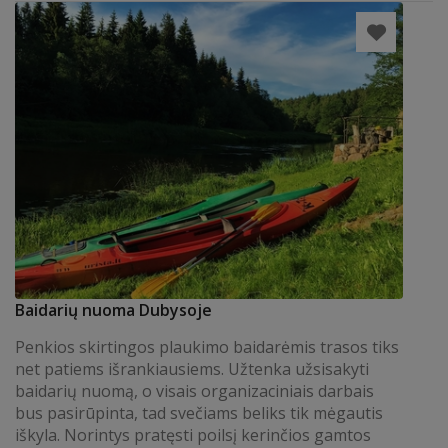
Baidarių nuoma Dubysoje
Penkios skirtingos plaukimo baidarėmis trasos tiks
net patiems išrankiausiems. Užtenka užsisakyti
baidarių nuomą, o visais organizaciniais darbais
bus pasirūpinta, tad svečiams beliks tik mėgautis
iškyla. Norintys pratęsti poilsį kerinčios gamtos