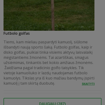
Futbolo golfas
Tiems, kam mieliau paspardyti kamuolį, siūlome
išbandyti naują sporto šaką. Futbolo golfas, kaip ir
disko golfas, puikiai tinka visiems aktyvų laisvalaikį
mėgstantiems žmonėms. Tai azartiškas, smagus
užsiėmimas, tinkantis bet kokio amžiaus žmonėms.
Žaidžiama pagal tradicinio golfo taisykles. Tik
vietoje kamuoliuko ir lazdų naudojamas futbolo
kamuolys. Tikslas yra iš kuo mažiau bandymų įspirti
kamuolį į tam skirtą duobutę.
SKAITYTI
DAUGIAU (
287
)