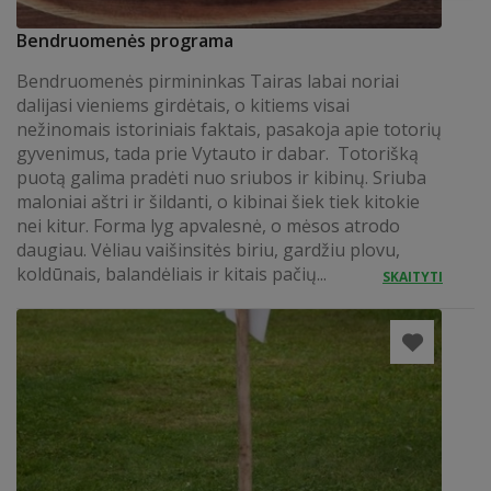
Bendruomenės programa
Bendruomenės pirmininkas Tairas labai noriai
dalijasi vieniems girdėtais, o kitiems visai
nežinomais istoriniais faktais, pasakoja apie totorių
gyvenimus, tada prie Vytauto ir dabar. Totorišką
puotą galima pradėti nuo sriubos ir kibinų. Sriuba
maloniai aštri ir šildanti, o kibinai šiek tiek kitokie
nei kitur. Forma lyg apvalesnė, o mėsos atrodo
daugiau. Vėliau vaišinsitės biriu, gardžiu plovu,
koldūnais, balandėliais ir kitais pačių...
SKAITYTI