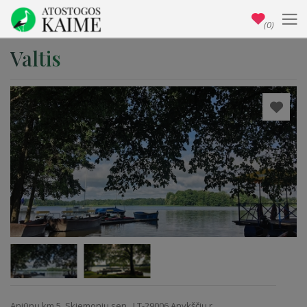
(0)
Valtis
Aniūnų km.5, Skiemonių sen., LT-29006 Anykščių r.