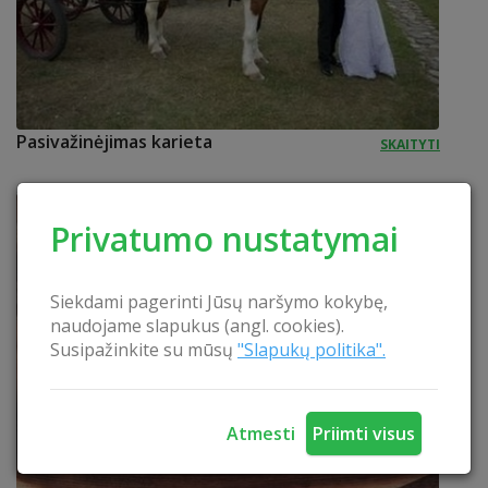
Pasivažinėjimas karieta
SKAITYTI
Privatumo nustatymai
Siekdami pagerinti Jūsų naršymo kokybę,
naudojame slapukus (angl. cookies).
Susipažinkite su mūsų
"Slapukų politika".
Atmesti
Priimti visus