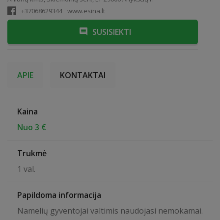
+37068629344
www.esina.lt
SUSISIEKTI
APIE
KONTAKTAI
Kaina
Nuo 3 €
Trukmė
1 val.
Papildoma informacija
Namelių gyventojai valtimis naudojasi nemokamai.