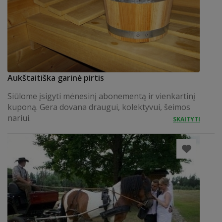
Aukštaitiška garinė pirtis
Siūlome įsigyti mėnesinį abonementą ir vienkartinį
kuponą. Gera dovana draugui, kolektyvui, šeimos
nariui.
SKAITYTI