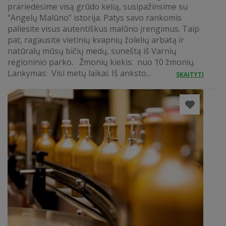
prariedėsime visą grūdo kelią, susipažinsime su
“Angelų Malūno” istorija. Patys savo rankomis
paliesite visus autentiškus malūno įrengimus. Taip
pat, ragausite vietinių kvapnių žolelių arbatą ir
natūralų mūsų bičių medų, suneštą iš Varnių
regioninio parko. Žmonių kiekis: nuo 10 žmonių.
Lankymas: Visi metų laikai. Iš anksto...
SKAITYTI