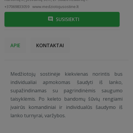
+37069833059
www.medziotojusostine.lt
SUSISIEKTI
APIE
KONTAKTAI
Medžiotojų sostinėje kiekvienas norintis bus
individualiai apmokomas šaudyti iš lanko,
supažindinamas su pagrindinėmis saugumo
taisyklėmis. Po keleto bandomų šūvių rengiami
įvairūs komandiniai ir individualūs šaudymo iš
lanko turnyrai, varžybos.