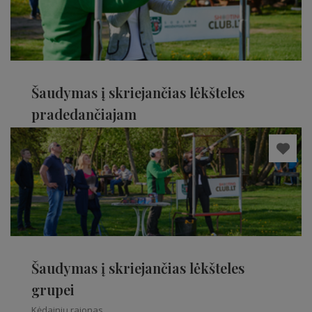
Šaudymas į skriejančias lėkšteles
pradedančiajam
Kėdainių rajonas
Šaudymas į skriejančias lėkšteles
grupei
Kėdainių rajonas