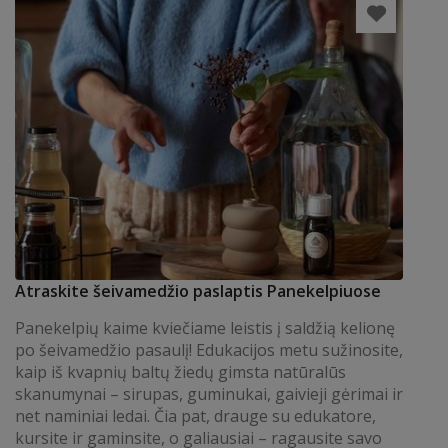
Atraskite šeivamedžio paslaptis Panekelpiuose
Panekelpių kaime kviečiame leistis į saldžią kelionę
po šeivamedžio pasaulį! Edukacijos metu sužinosite,
kaip iš kvapnių baltų žiedų gimsta natūralūs
skanumynai – sirupas, guminukai, gaivieji gėrimai ir
net naminiai ledai. Čia pat, drauge su edukatore,
kursite ir gaminsite, o galiausiai – ragausite savo