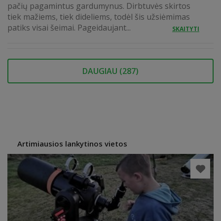
pačių pagamintus gardumynus. Dirbtuvės skirtos
tiek mažiems, tiek dideliems, todėl šis užsiėmimas
patiks visai šeimai. Pageidaujant...
SKAITYTI
DAUGIAU (
287
)
Artimiausios lankytinos vietos