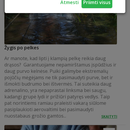
Atmesti
Priimti visus
Žygis po pelkes
Ar manote, kad lipti į klampią pelkę reikia daug
drąsos? Garantuojame nepamirštamus įspūdžius ir
daug purvo kelnėse. Puiki galimybe ekstremalių
pojūčių mėgėjams ne tik pasimaudyti purve, bet ir
išmokti budrumo bei ištvermės. Tai suteikia daug
adrenalino, yra nepaprastai linksma bei saugu,
kadangi grupė lydi ir prižiūri patyręs vedlys. Taip
pat norintiems ramiau praleisti vakarą siūlome
pasiplaukioti aerovaltimi bei pasimaudyti
nuostabaus grožio gamtos...
SKAITYTI