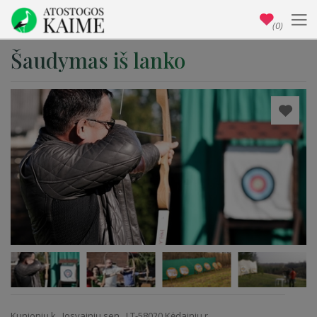
(0)
Šaudymas iš lanko
Kunionių k., Josvainių sen., LT-58020 Kėdainių r.