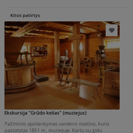
Kitos patirtys
Ekskursija "Grūdo kelias" (muziejus)
Pažintinis apsilankymas vandens malūno, kuris
pastatytas 1851 m., muziejuje. Kartu su gidu