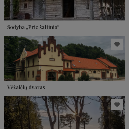
Sodyba „Prie šaltinio“
Vėžaičių dvaras