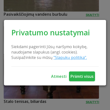
Pasivaikščiojimą vandens burbulu
SKAITYTI
Privatumo nustatymai
Siekdami pagerinti Jūsų naršymo kokybę,
naudojame slapukus (angl. cookies).
Susipažinkite su mūsų
"Slapukų politika".
Atmesti
Priimti visus
Stalo tenisas, biliardas
SKAITYTI