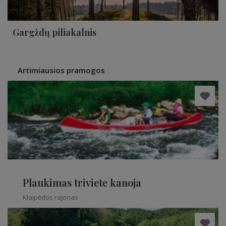
Gargždų piliakalnis
Artimiausios pramogos
Plaukimas triviete kanoja
Klaipėdos rajonas