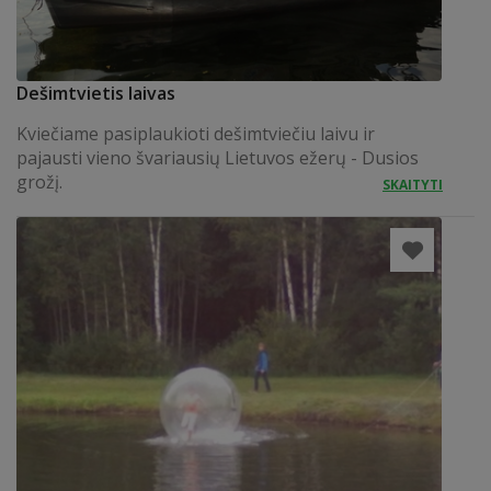
Dešimtvietis laivas
Kviečiame pasiplaukioti dešimtviečiu laivu ir
pajausti vieno švariausių Lietuvos ežerų - Dusios
grožį.
SKAITYTI