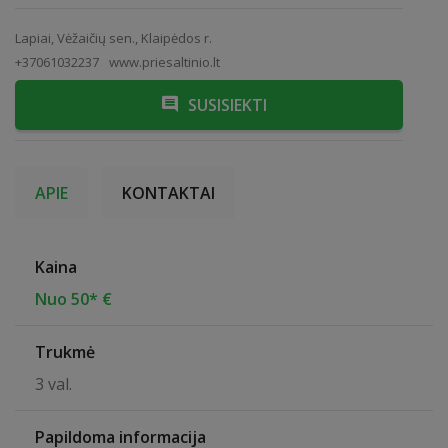
Lapiai, Vėžaičių sen., Klaipėdos r.
+37061032237
www.priesaltinio.lt
SUSISIEKTI
APIE
KONTAKTAI
Kaina
Nuo 50* €
Trukmė
3 val.
Papildoma informacija