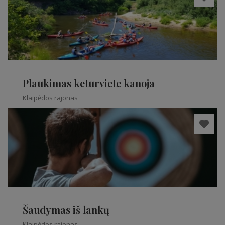
Plaukimas keturviete kanoja
Klaipėdos rajonas
Šaudymas iš lankų
Klaipėdos rajonas