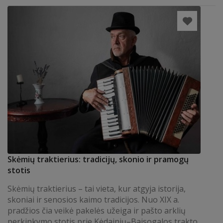
Skėmių traktierius: tradicijų, skonio ir pramogų
stotis
Skėmių traktierius – tai vieta, kur atgyja istorija,
skoniai ir senosios kaimo tradicijos. Nuo XIX a.
pradžios čia veikė pakelės užeiga ir pašto arklių
perkinkymo stotis prie Kėdainių–Baisogalos trakto.