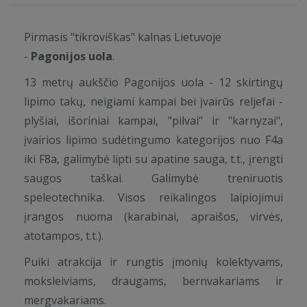
Pirmasis "tikroviškas" kalnas Lietuvoje
-
Pagonijos uola
.
13 metrų aukščio Pagonijos uola - 12 skirtingų
lipimo takų, neigiami kampai bei įvairūs reljefai -
plyšiai, išoriniai kampai, "pilvai" ir "karnyzai",
įvairios lipimo sudėtingumo kategorijos nuo F4a
iki F8a, galimybė lipti su apatine sauga, t.t., įrengti
saugos taškai. Galimybė treniruotis
speleotechnika. Visos reikalingos laipiojimui
įrangos nuoma (karabinai, apraišos, virvės,
atotampos, t.t.).
Puiki atrakcija ir rungtis įmonių kolektyvams,
moksleiviams, draugams, bernvakariams ir
mergvakariams.