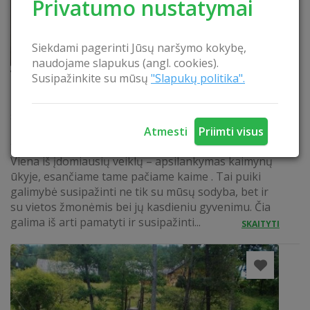
Privatumo nustatymai
Siekdami pagerinti Jūsų naršymo kokybę,
naudojame slapukus (angl. cookies).
Vištų ūkis
Susipažinkite su mūsų
"Slapukų politika".
Pažink kaimą iš arti – edukacijos Sadauskų
sodyboje Atvykę į Sadauskų sodybą svečiai gali
pasinerti į įvairias edukacijas, kurios leidžia pažinti
Atmesti
Priimti visus
tikrą, gyvą kaimą – ne iš pasakojimų, o per patirtį.
Viena iš įdomiausių veiklų – apsilankymas kaimynų
ūkyje, esančiame tame pačiame kaime . Tai puiki
galimybė susipažinti ne tik su mūsų sodyba, bet ir
su vietos žmonėmis bei jų kasdieniu gyvenimu. Čia
galima iš arti pamatyti ir susipažinti...
SKAITYTI