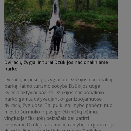
Dviračių žygiai ir turai Dzūkijos nacionaliniame
parke
Dviračių ir pėsčiųjų žygiai po Dzūkijos nacionalinį
parką Kaimo turizmo sodyba Dzūkijos uoga
kviečia aktyviai pažinti Dzūkijos naciponalinio
parko gamtą dalyvaujant organizuojamuose
dviračių žygiuose. Tai puiki galimybė pabėgti nuo
miesto šurmulio ir pasigėrėti miškų ošimu,
vingiuojančių upių peizažais bei patirti
senovinių Dzūkijos kaimelių ramybę . organizuoja