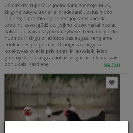
Užmirškite rūpesčius jodinėdami gamtoje! Mūsų
žirgyne patyrę treneriai pradedančiuosius moko
jodinėti, o praktikuojantiems jojikams padeda
tobulinti savo įgūdžius. Jojimo klubo nariai nuolat
dalyvauja įvairaus lygio varžybose. Teikiame gardų
nuomos ir žirgų priežiūros paslaugas, rengiame
edukacines programas. Draugiškas žirgyno
kolektyvas kviečia prisijungti ir laisvalaikį leisti
gamtoje kartu su gražuoliais žirgais ir linksmaisiais
poniukais. Kasdienę...
SKAITYTI