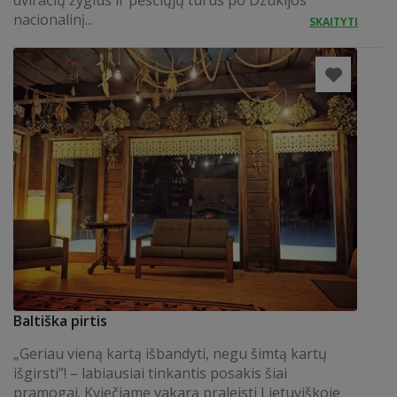
dviračių žygius ir pėsčiųjų turus po Dzūkijos
nacionalinį...
SKAITYTI
Baltiška pirtis
„Geriau vieną kartą išbandyti, negu šimtą kartų
išgirsti”! – labiausiai tinkantis posakis šiai
pramogai. Kviečiame vakarą praleisti Lietuviškoje