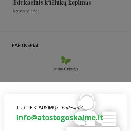
Edukacinis kūčiukų kepimas
Kauno rajonas
PARTNERIAI
TURITE KLAUSIMŲ?
Padėsime!
info@atostogoskaime.lt