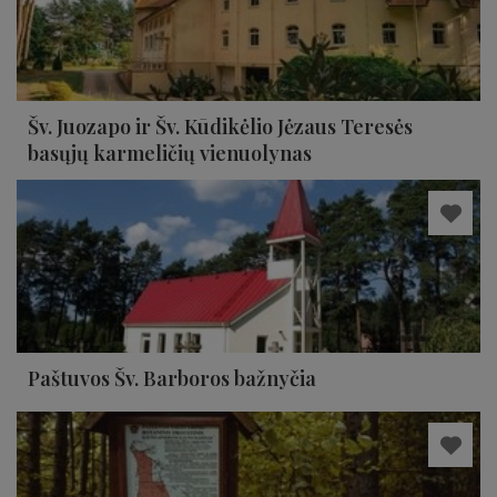
Šv. Juozapo ir Šv. Kūdikėlio Jėzaus Teresės
basųjų karmeličių vienuolynas
Paštuvos Šv. Barboros bažnyčia