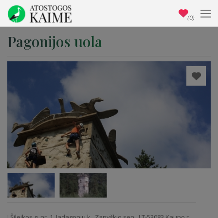
(0)
Pagonijos uola
J.Šileikos g. nr. 1, Jadagonių k., Zapyškio sen., LT-53083 Kauno r.