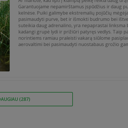
Ar manote, kad lipti į klampią pelkę reikia daug dr
Garantuojame nepamirštamus įspūdžius ir daug p
kelnėse. Puiki galimybe ekstremalių pojūčių mėgėj
pasimaudyti purve, bet ir išmokti budrumo bei ištv
suteikia daug adrenalino, yra nepaprastai linksma 
kadangi grupė lydi ir prižiūri patyręs vedlys. Taip p
norintiems ramiau praleisti vakarą siūlome pasipla
aerovaltimi bei pasimaudyti nuostabaus grožio gam
DAUGIAU (
287
)