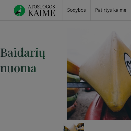
Sodybos
Patirtys kaime
Baidarių
nuoma