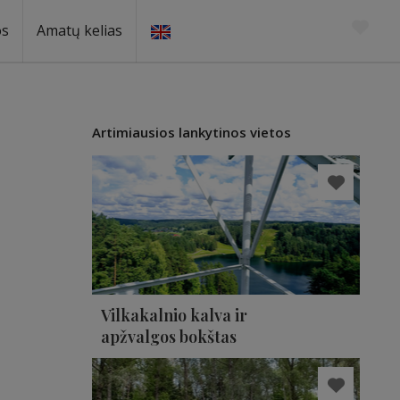
os
Amatų kelias
Artimiausios lankytinos vietos
Vilkakalnio kalva ir
apžvalgos bokštas