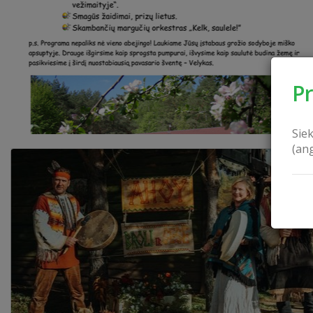
P
Sie
(an