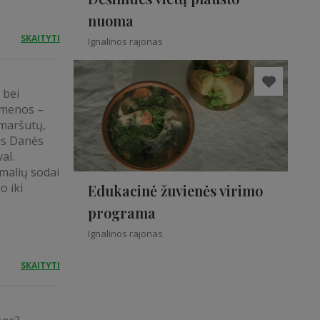
nuoma
SKAITYTI
Ignalinos rajonas
 bei
kmenos –
maršutų,
is Danės
al.
rmalių sodai
o iki
Edukacinė žuvienės virimo
programa
Ignalinos rajonas
SKAITYTI