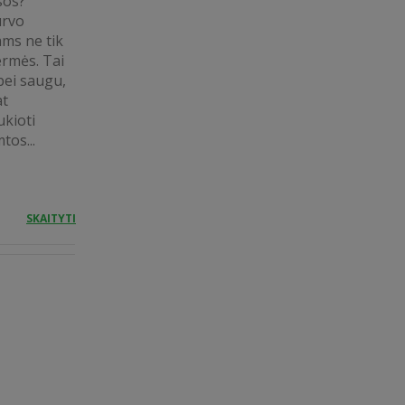
ąsos?
urvo
ams ne tik
ermės. Tai
bei saugu,
at
ukioti
tos...
SKAITYTI