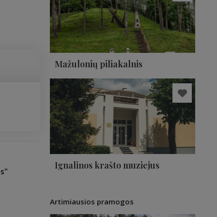
Mažulonių piliakalnis
Ignalinos krašto muziejus
s"
Artimiausios pramogos