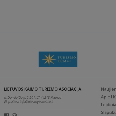
LIETUVOS KAIMO TURIZMO ASOCIACIJA
Naujie
Apie L
K. Donelaičio g. 2-201, LT-44213 Kaunas
El. paštas:
info@atostogoskaime.lt
Leidinia
Slapukų