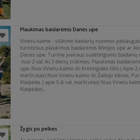
Plaukimas baidarėmis Danės upe
Vinetu kaime - siūlome baidarių nuomos paslaugas
turistinius plaukimus baidarėmis Minijos upe ar A
Danės upe. Turime įvairaus sudėtingumo baidarių 
nuo 2 val. iki 3 dienų trūkmės. Plaukimas baidarėm
upe: Nuo Vinetu kaimo iki Kretingalės tilto ( Apie 2 v
maršrutas) Nuo Vinetu kaimo iki Žaliojo slėnio, Pu
Klaipėda. ( apie 5-6 val. maršrutas) Nuo Vinetu kaim
Klaipėdos...
Žygis po pelkes