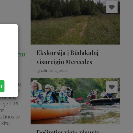
Ekskursija į Būdakalnį
SKAITYTI
visureigiu Mercedes
kacinė
Ignalinos rajonas
tūra kartu
us
 Amerikos
ročiais,
nėje TIPI,
nt
užinosite
 kitų
Dešimties vietų plausto