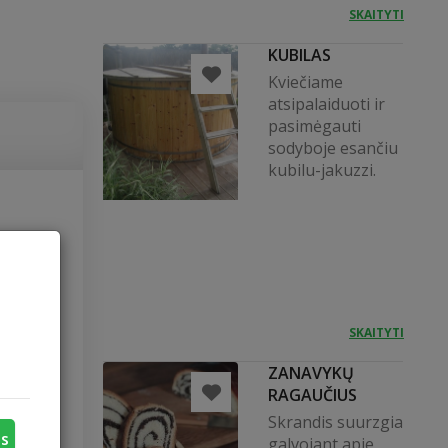
SKAITYTI
KUBILAS
Kviečiame
atsipalaiduoti ir
pasimėgauti
sodyboje esančiu
kubilu-jakuzzi.
kalno,
uonoje
SKAITYTI
ZANAVYKŲ
RAGAUČIUS
Skrandis suurzgia
us
galvojant apie