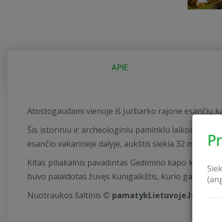
APIE
Atostogaudami vienoje iš Jurbarko rajone esančių ka
Šis istoriniu ir archeologiniu paminklu laikomas ko
P
esančio vakarinėje dalyje, aukštis siekia 32 m, o XIII a
Kitas piliakalnis pavadintas Gedimino kapo kalnu. 
Sie
buvo palaidotas žuvęs kunigaikštis, kurio garbei vie
(an
Nuotraukos šaltinis
© pamatykLietuvoje.lt