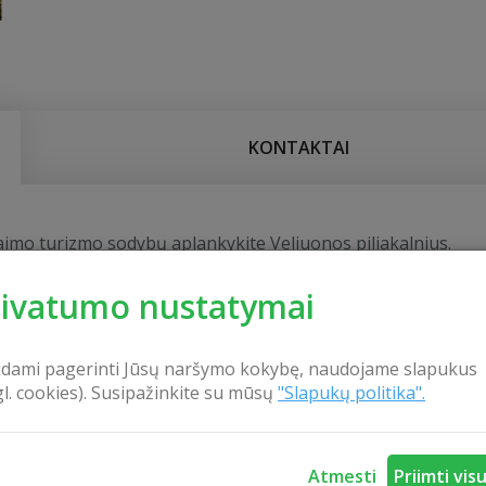
KONTAKTAI
imo turizmo sodybų aplankykite Veliuonos piliakalnius.
mpleksas yra išsidėstęs ties Nemuno slėnio šlaitu. Ramybės 
rivatumo nustatymai
. pab.–XIV a. pab. ant jo stovėjo Junigedos pilis.
Vienoje legendoje pasakojama, kad puolant Bajerburgą, Veli
kdami pagerinti Jūsų naršymo kokybę, naudojame slapukus
tos gyventojai supylė kapą.
gl. cookies). Susipažinkite su mūsų
"Slapukų politika".
Atmesti
Priimti vis