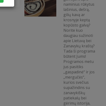
naminius rūkytus
lašinius, dešrą,
gilių kavą ar
krosnyje keptą
kopūsto galvą?
Norite kuo
daugiau sužinoti
apie Lietuvą bei
Zanavykų kraštą?
Tada ši programa
būtent Jums!
Programos metu
jus pasitiks
„gaspadinė“ ir jos
„mergučės“,
kurios svečius
supažindins su
zanavykiškų
patiekalų bei
gėrimų istorija,