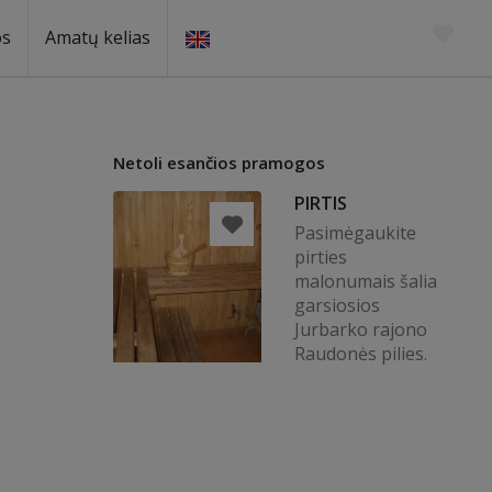
os
Amatų kelias
Netoli esančios pramogos
PIRTIS
Pasimėgaukite
pirties
malonumais šalia
garsiosios
Jurbarko rajono
Raudonės pilies.