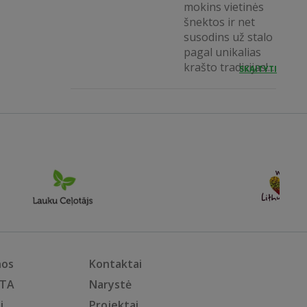
mokins vietinės
šnektos ir net
susodins už stalo
pagal unikalias
krašto tradicijas!...
SKAITYTI
nos
Kontaktai
KTA
Narystė
i
Projektai