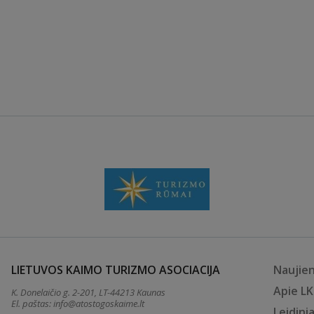
LIETUVOS KAIMO TURIZMO ASOCIACIJA
Naujie
Apie L
K. Donelaičio g. 2-201, LT-44213 Kaunas
El. paštas:
info@atostogoskaime.lt
Leidinia