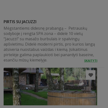
PIRTIS SU JACUZZI
Mėgstantiems didesnę prabangą – Petrauskų
sodyboje į rengta SPA zona – didelė 10 vietų
“Jacuzzi” su masažo burbulais ir spalvingų
apšvietimu. Didelė moderni pirtis, pro kurios langą
atsiveria nuostabus vaizdas i kiemą. Įsikaitinus
pirtelėje galima paplaukioti bei panardyti baseine,
esančiu mūsų kiemelyje.
SKAITYTI