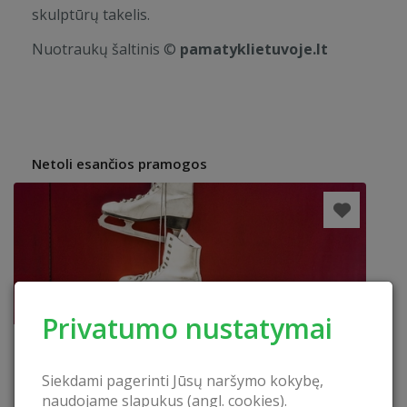
skulptūrų takelis.
Nuotraukų šaltinis ©
pamatyklietuvoje.lt
Netoli esančios pramogos
Privatumo nustatymai
Siekdami pagerinti Jūsų naršymo kokybę,
naudojame slapukus (angl. cookies).