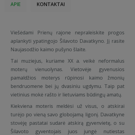
APIE
KONTAKTAI
Viešėdami Prienų rajone nepraleiskite progos
aplankyti ypatingojo Šilavoto Davatkyno. Jį rasite
Naujasodžio kaimo pušyno šlaite.
Tai muziejus, kuriame XX a. veikė neformalus
moterų vienuolynas. Vietovėje gyvenusios
pamaldžios moterys rūpinosi kaimo žmonių
bendruomene bei jų dvasiniu ugdymu. Taip pat
vietinius mokė rašto ir lietuviams būdingų amatų.
Kiekviena moteris meldėsi už visus, o atskirai
turėjo po vieną savo globojamą ligonį. Davatkyne
stovėję pastatai sudarė atskirą gyvenvietę, o su
Šilavoto gyventojais juos jungė nutiestas