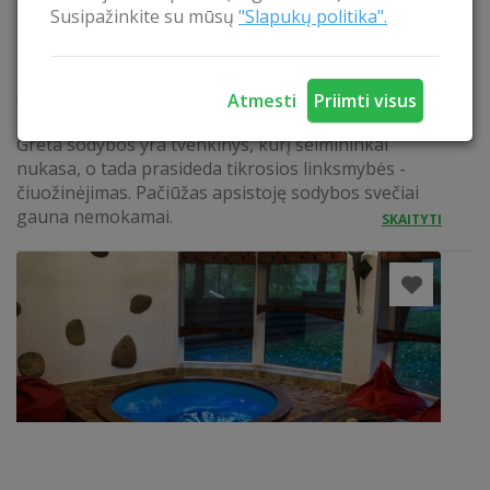
Susipažinkite su mūsų
"Slapukų politika".
ČIUOŽINĖJIMAS ANT LEDO SU PAČIŪŽOM
Žiemos metu apsistoję sodyboje "Bagrėnžaris"
Atmesti
Priimti visus
nemokamai galėsite mėgautis žiemos pramogomis.
Greta sodybos yra tvenkinys, kurį šeimininkai
nukasa, o tada prasideda tikrosios linksmybės -
čiuožinėjimas. Pačiūžas apsistoję sodybos svečiai
gauna nemokamai.
SKAITYTI