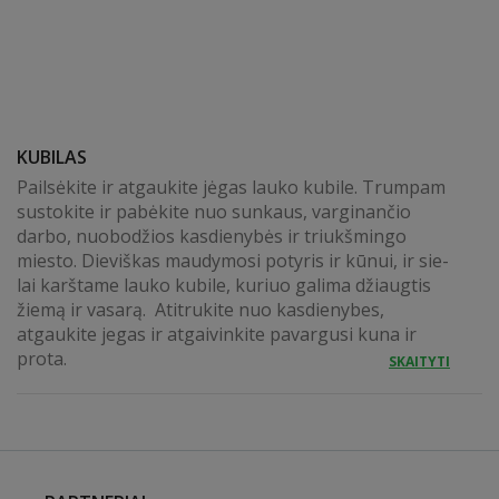
KUBILAS
Pailsėkite ir atgaukite jėgas lauko kubile. Trumpam
sustokite ir pabėkite nuo sunkaus, varginančio
darbo, nuobodžios kasdienybės ir triukšmingo
miesto. Dieviškas mau­dy­mo­si po­ty­ris ir kū­nui, ir sie­
lai karštame lauko ku­bi­le, ku­riuo ga­li­ma džiaug­tis
žie­mą ir va­sa­rą. Atitrukite nuo kasdienybes,
atgaukite jegas ir atgaivinkite pavargusi kuna ir
prota.
SKAITYTI