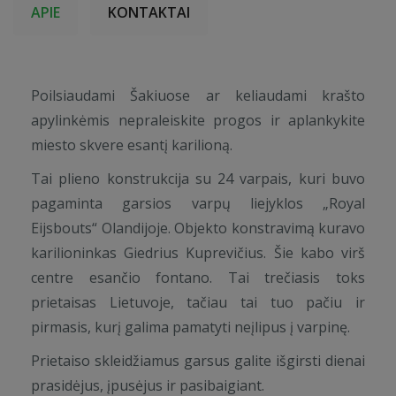
APIE
KONTAKTAI
Poilsiaudami Šakiuose ar keliaudami krašto
apylinkėmis nepraleiskite progos ir aplankykite
miesto skvere esantį karilioną.
Tai plieno konstrukcija su 24 varpais, kuri buvo
pagaminta garsios varpų liejyklos „Royal
Eijsbouts“ Olandijoje. Objekto konstravimą kuravo
karilioninkas Giedrius Kuprevičius. Šie kabo virš
centre esančio fontano. Tai trečiasis toks
prietaisas Lietuvoje, tačiau tai tuo pačiu ir
pirmasis, kurį galima pamatyti neįlipus į varpinę.
Prietaiso skleidžiamus garsus galite išgirsti dienai
prasidėjus, įpusėjus ir pasibaigiant.