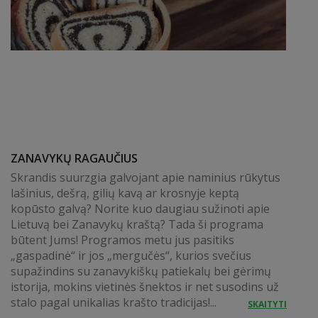
ZANAVYKŲ RAGAUČIUS
Skrandis suurzgia galvojant apie naminius rūkytus
lašinius, dešrą, gilių kavą ar krosnyje keptą
kopūsto galvą? Norite kuo daugiau sužinoti apie
Lietuvą bei Zanavykų kraštą? Tada ši programa
būtent Jums! Programos metu jus pasitiks
„gaspadinė“ ir jos „mergučės“, kurios svečius
supažindins su zanavykiškų patiekalų bei gėrimų
istorija, mokins vietinės šnektos ir net susodins už
stalo pagal unikalias krašto tradicijas!...
SKAITYTI