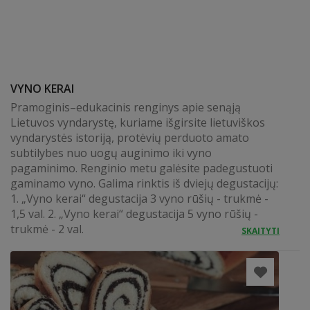
VYNO KERAI
Pramoginis–edukacinis renginys apie senąją
Lietuvos vyndarystę, kuriame išgirsite lietuviškos
vyndarystės istoriją, protėvių perduoto amato
subtilybes nuo uogų auginimo iki vyno
pagaminimo. Renginio metu galėsite padegustuoti
gaminamo vyno. Galima rinktis iš dviejų degustacijų:
1. „Vyno kerai“ degustacija 3 vyno rūšių - trukmė -
1,5 val. 2. „Vyno kerai“ degustacija 5 vyno rūšių -
trukmė - 2 val.
SKAITYTI