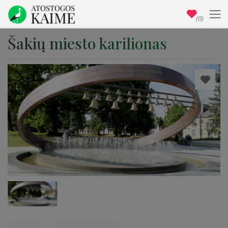
(0)
Šakių miesto karilionas