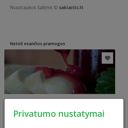
Nuotraukos šaltinis
© sakiaitic.lt
Netoli esančios pramogos
Privatumo nustatymai